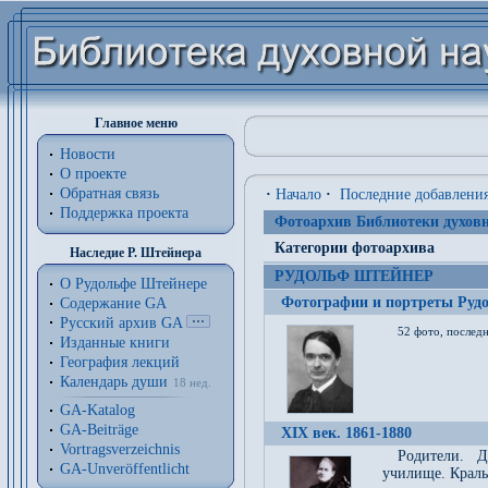
Главное меню
Новости
О проекте
Обратная связь
·
Начало
·
Последние добавлени
Поддержка проекта
Фотоархив Библиотеки духовн
Категории фотоархива
Наследие Р. Штейнера
РУДОЛЬФ ШТЕЙНЕР
О Рудольфе Штейнере
Фотографии и портреты Руд
Содержание GA
Русский архив GA
52 фото, последн
Изданные книги
География лекций
Календарь души
18 нед.
GA-Katalog
GA-Beiträge
XIX век. 1861-1880
Vortragsverzeichnis
Родители. Д
GA-Unveröffentlicht
училище. Краль