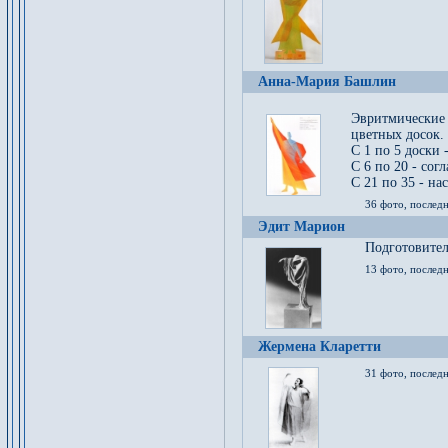
Анна-Мария Башлин
Эвритмические
цветных досок.
С 1 по 5 доски 
С 6 по 20 - сог
С 21 по 35 - на
36 фото, последн
Эдит Марион
Подготовител
13 фото, послед
Жермена Кларетти
31 фото, последн