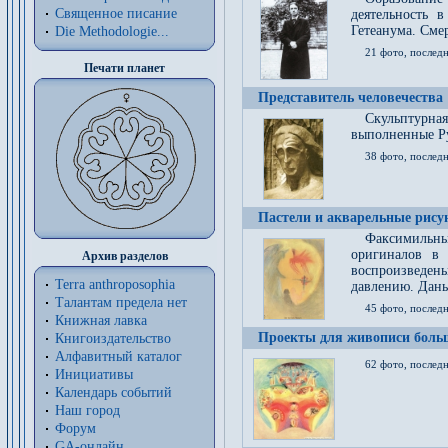
Священное писание
деятельность 
Гетеанума. Смер
Die Methodologie...
21 фото, послед
Печати планет
Представитель человечества
Скульптурна
выполненные Р
38 фото, последн
Пастели и акварельные рис
Факсимильны
оригиналов в 
Архив разделов
воспроизведен
Terra anthroposophia
давлению. Даны
Талантам предела нет
45 фото, последн
Книжная лавка
Проекты для живописи больш
Книгоиздательство
Алфавитный каталог
62 фото, последн
Инициативы
Календарь событий
Наш город
Форум
GA-онлайн