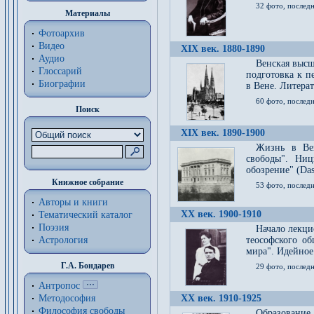
32 фото, последн
Материалы
Фотоархив
Видео
XIX век. 1880-1890
Аудио
Венская высш
Глоссарий
подготовка к п
Биографии
в Вене. Литерат
60 фото, последн
Поиск
XIX век. 1890-1900
Жизнь в Вей
свободы". Ни
обозрение" (Das 
Книжное собрание
53 фото, послед
Авторы и книги
XX век. 1900-1910
Тематический каталог
Поэзия
Начало лекци
Астрология
теософского об
мира". Идейное
Г.А. Бондарев
29 фото, последн
Антропос
Методософия
XX век. 1910-1925
Философия cвободы
Образование 