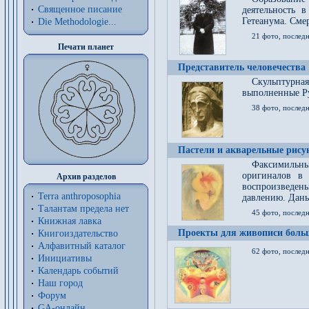
Священное писание
деятельность 
Гетеанума. Смер
Die Methodologie...
21 фото, послед
Печати планет
Представитель человечества
Скульптурна
выполненные Р
38 фото, последн
Пастели и акварельные рис
Факсимильны
оригиналов в 
Архив разделов
воспроизведен
Terra anthroposophia
давлению. Даны
Талантам предела нет
45 фото, последн
Книжная лавка
Проекты для живописи больш
Книгоиздательство
Алфавитный каталог
62 фото, последн
Инициативы
Календарь событий
Наш город
Форум
GA-онлайн