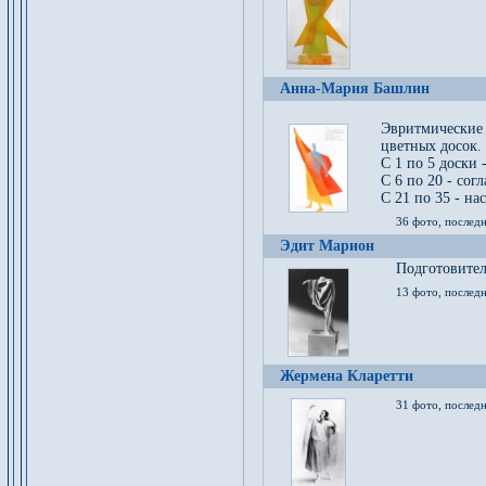
Анна-Мария Башлин
Эвритмические
цветных досок.
С 1 по 5 доски 
С 6 по 20 - сог
С 21 по 35 - на
36 фото, последн
Эдит Марион
Подготовител
13 фото, послед
Жермена Кларетти
31 фото, последн