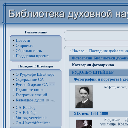
Главное меню
Новости
О проекте
Обратная связь
·
Начало
·
Последние добавлени
Поддержка проекта
Фотоархив Библиотеки духовн
Категории фотоархива
Наследие Р. Штейнера
РУДОЛЬФ ШТЕЙНЕР
О Рудольфе Штейнере
Фотографии и портреты Руд
Содержание GA
Русский архив GA
52 фото, последн
Изданные книги
География лекций
Календарь души
18 нед.
GA-Katalog
GA-Beiträge
XIX век. 1861-1880
Vortragsverzeichnis
Родители. Д
GA-Unveröffentlicht
училище. Краль