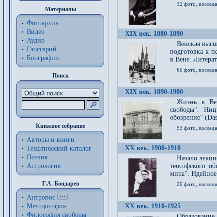
32 фото, последн
Материалы
Фотоархив
Видео
XIX век. 1880-1890
Аудио
Венская высш
Глоссарий
подготовка к п
Биографии
в Вене. Литерат
60 фото, последн
Поиск
XIX век. 1890-1900
Жизнь в Вей
свободы". Ни
обозрение" (Das 
Книжное собрание
53 фото, послед
Авторы и книги
XX век. 1900-1910
Тематический каталог
Поэзия
Начало лекци
Астрология
теософского об
мира". Идейное
Г.А. Бондарев
29 фото, последн
Антропос
Методософия
XX век. 1910-1925
Философия cвободы
Образование 