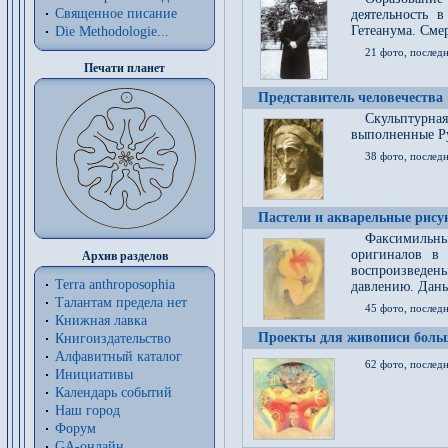
Священное писание
деятельность 
Гетеанума. Смер
Die Methodologie...
21 фото, послед
Печати планет
Представитель человечества
Скульптурна
выполненные Р
38 фото, последн
Пастели и акварельные рис
Факсимильны
оригиналов в 
Архив разделов
воспроизведен
Terra anthroposophia
давлению. Даны
Талантам предела нет
45 фото, последн
Книжная лавка
Проекты для живописи больш
Книгоиздательство
Алфавитный каталог
62 фото, последн
Инициативы
Календарь событий
Наш город
Форум
GA-онлайн