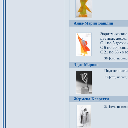
Анна-Мария Башлин
Эвритмические
цветных досок.
С 1 по 5 доски 
С 6 по 20 - сог
С 21 по 35 - на
36 фото, последн
Эдит Марион
Подготовител
13 фото, послед
Жермена Кларетти
31 фото, последн