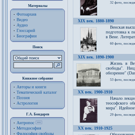
32 фото, последн
Материалы
Фотоархив
Видео
XIX век. 1880-1890
Аудио
Венская высш
Глоссарий
подготовка к п
Биографии
в Вене. Литерат
60 фото, последн
Поиск
XIX век. 1890-1900
Жизнь в Вей
свободы". Ни
обозрение" (Das 
Книжное собрание
53 фото, послед
Авторы и книги
XX век. 1900-1910
Тематический каталог
Поэзия
Начало лекци
Астрология
теософского об
мира". Идейное
Г.А. Бондарев
29 фото, последн
Антропос
Методософия
XX век. 1910-1925
Философия cвободы
Образование 