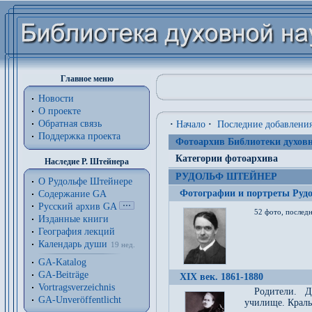
Главное меню
Новости
О проекте
Обратная связь
·
Начало
·
Последние добавлени
Поддержка проекта
Фотоархив Библиотеки духовн
Категории фотоархива
Наследие Р. Штейнера
РУДОЛЬФ ШТЕЙНЕР
О Рудольфе Штейнере
Фотографии и портреты Руд
Содержание GA
Русский архив GA
52 фото, последн
Изданные книги
География лекций
Календарь души
19 нед.
GA-Katalog
GA-Beiträge
XIX век. 1861-1880
Vortragsverzeichnis
Родители. Д
GA-Unveröffentlicht
училище. Краль