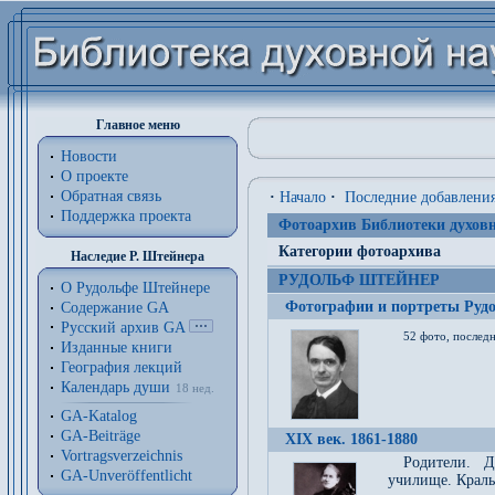
Главное меню
Новости
О проекте
Обратная связь
·
Начало
·
Последние добавлени
Поддержка проекта
Фотоархив Библиотеки духовн
Категории фотоархива
Наследие Р. Штейнера
РУДОЛЬФ ШТЕЙНЕР
О Рудольфе Штейнере
Фотографии и портреты Руд
Содержание GA
Русский архив GA
52 фото, последн
Изданные книги
География лекций
Календарь души
18 нед.
GA-Katalog
GA-Beiträge
XIX век. 1861-1880
Vortragsverzeichnis
Родители. Д
GA-Unveröffentlicht
училище. Краль