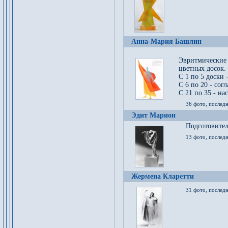
Анна-Мария Башлин
Эвритмические
цветных досок.
С 1 по 5 доски 
С 6 по 20 - сог
С 21 по 35 - на
36 фото, последн
Эдит Марион
Подготовител
13 фото, послед
Жермена Кларетти
31 фото, последн