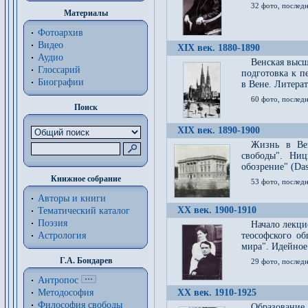
32 фото, последн
Материалы
Фотоархив
Видео
XIX век. 1880-1890
Аудио
Венская высш
Глоссарий
подготовка к п
Биографии
в Вене. Литерат
60 фото, последн
Поиск
XIX век. 1890-1900
Жизнь в Вей
свободы". Ни
обозрение" (Das 
Книжное собрание
53 фото, послед
Авторы и книги
XX век. 1900-1910
Тематический каталог
Поэзия
Начало лекци
Астрология
теософского об
мира". Идейное
Г.А. Бондарев
29 фото, последн
Антропос
Методософия
XX век. 1910-1925
Философия cвободы
Образование 