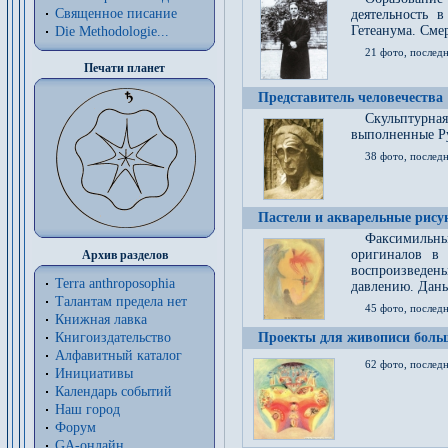
Священное писание
деятельность 
Гетеанума. Смер
Die Methodologie...
21 фото, послед
Печати планет
Представитель человечества
Скульптурна
выполненные Р
38 фото, последн
Пастели и акварельные рис
Факсимильны
оригиналов в 
Архив разделов
воспроизведен
Terra anthroposophia
давлению. Даны
Талантам предела нет
45 фото, последн
Книжная лавка
Книгоиздательство
Проекты для живописи больш
Алфавитный каталог
62 фото, последн
Инициативы
Календарь событий
Наш город
Форум
GA-онлайн