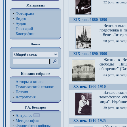
32 фото, последн
Материалы
Фотоархив
Видео
XIX век. 1880-1890
Аудио
Венская высш
Глоссарий
подготовка к п
Биографии
в Вене. Литерат
60 фото, последн
Поиск
XIX век. 1890-1900
Жизнь в Вей
свободы". Ни
обозрение" (Das 
Книжное собрание
53 фото, послед
Авторы и книги
XX век. 1900-1910
Тематический каталог
Поэзия
Начало лекци
Астрология
теософского об
мира". Идейное
Г.А. Бондарев
29 фото, последн
Антропос
Методософия
XX век. 1910-1925
Философия cвободы
Образование 