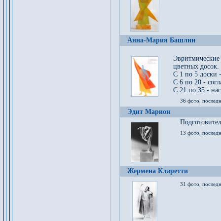
Анна-Мария Башлин
Эвритмические
цветных досок.
С 1 по 5 доски 
С 6 по 20 - сог
С 21 по 35 - на
36 фото, последн
Эдит Марион
Подготовител
13 фото, послед
Жермена Кларетти
31 фото, последн