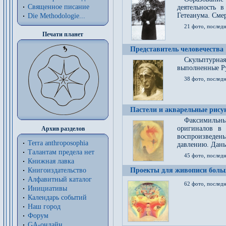
Священное писание
деятельность 
Гетеанума. Смер
Die Methodologie...
21 фото, послед
Печати планет
Представитель человечества
Скульптурна
выполненные Р
38 фото, последн
Пастели и акварельные рис
Факсимильны
оригиналов в 
Архив разделов
воспроизведен
Terra anthroposophia
давлению. Даны
Талантам предела нет
45 фото, последн
Книжная лавка
Книгоиздательство
Проекты для живописи больш
Алфавитный каталог
62 фото, последн
Инициативы
Календарь событий
Наш город
Форум
GA-онлайн