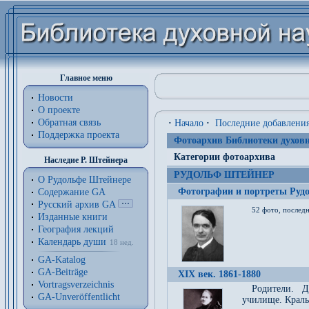
Главное меню
Новости
О проекте
Обратная связь
·
Начало
·
Последние добавлени
Поддержка проекта
Фотоархив Библиотеки духовн
Категории фотоархива
Наследие Р. Штейнера
РУДОЛЬФ ШТЕЙНЕР
О Рудольфе Штейнере
Фотографии и портреты Руд
Содержание GA
Русский архив GA
52 фото, последн
Изданные книги
География лекций
Календарь души
18 нед.
GA-Katalog
GA-Beiträge
XIX век. 1861-1880
Vortragsverzeichnis
Родители. Д
GA-Unveröffentlicht
училище. Краль