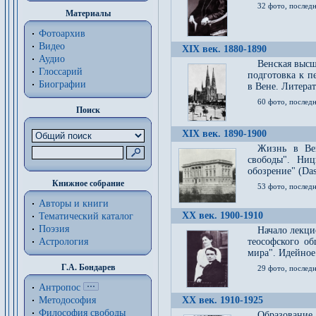
32 фото, последн
Материалы
Фотоархив
Видео
XIX век. 1880-1890
Аудио
Венская высш
Глоссарий
подготовка к п
Биографии
в Вене. Литерат
60 фото, последн
Поиск
XIX век. 1890-1900
Жизнь в Вей
свободы". Ни
обозрение" (Das 
Книжное собрание
53 фото, послед
Авторы и книги
XX век. 1900-1910
Тематический каталог
Поэзия
Начало лекци
Астрология
теософского об
мира". Идейное
Г.А. Бондарев
29 фото, последн
Антропос
Методософия
XX век. 1910-1925
Философия cвободы
Образование 