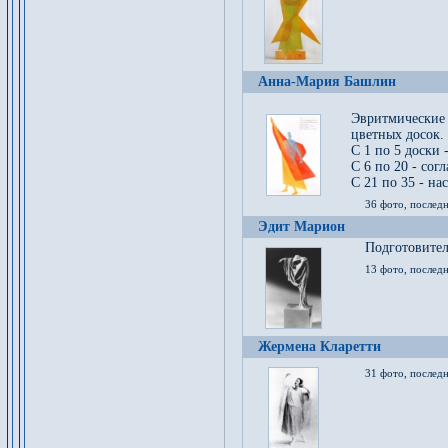
Анна-Мария Башлин
Эвритмические
цветных досок.
С 1 по 5 доски 
С 6 по 20 - сог
С 21 по 35 - на
36 фото, последн
Эдит Марион
Подготовител
13 фото, послед
Жермена Кларетти
31 фото, последн