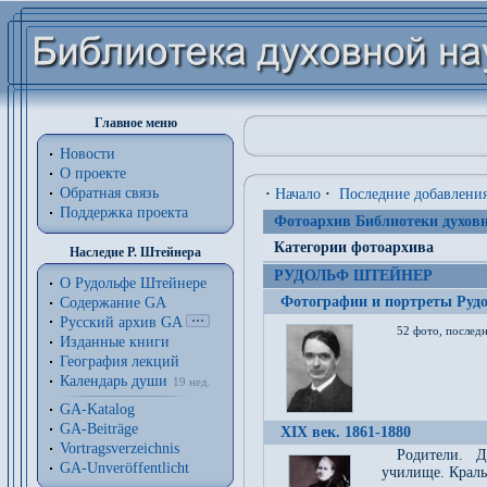
Главное меню
Новости
О проекте
Обратная связь
·
Начало
·
Последние добавлени
Поддержка проекта
Фотоархив Библиотеки духовн
Категории фотоархива
Наследие Р. Штейнера
РУДОЛЬФ ШТЕЙНЕР
О Рудольфе Штейнере
Фотографии и портреты Руд
Содержание GA
Русский архив GA
52 фото, последн
Изданные книги
География лекций
Календарь души
19 нед.
GA-Katalog
GA-Beiträge
XIX век. 1861-1880
Vortragsverzeichnis
Родители. Д
GA-Unveröffentlicht
училище. Краль