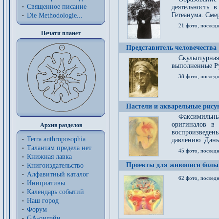
Священное писание
деятельность 
Гетеанума. Смер
Die Methodologie...
21 фото, послед
Печати планет
Представитель человечества
Скульптурна
выполненные Р
38 фото, последн
Пастели и акварельные рис
Факсимильны
оригиналов в 
Архив разделов
воспроизведен
Terra anthroposophia
давлению. Даны
Талантам предела нет
45 фото, последн
Книжная лавка
Проекты для живописи больш
Книгоиздательство
Алфавитный каталог
62 фото, последн
Инициативы
Календарь событий
Наш город
Форум
GA-онлайн