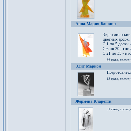
Анна-Мария Башлин
Эвритмические
цветных досок.
С 1 по 5 доски 
С 6 по 20 - сог
С 21 по 35 - на
36 фото, последн
Эдит Марион
Подготовител
13 фото, послед
Жермена Кларетти
31 фото, последн