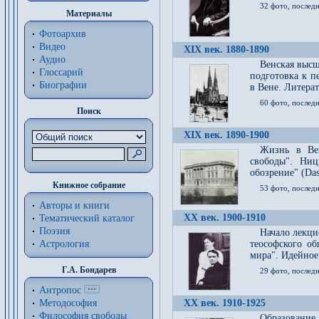
32 фото, последн
Материалы
Фотоархив
Видео
XIX век. 1880-1890
Аудио
Венская высш
Глоссарий
подготовка к п
Биографии
в Вене. Литерат
60 фото, последн
Поиск
XIX век. 1890-1900
Жизнь в Вей
свободы". Ни
обозрение" (Das 
Книжное собрание
53 фото, послед
Авторы и книги
XX век. 1900-1910
Тематический каталог
Поэзия
Начало лекци
Астрология
теософского об
мира". Идейное
Г.А. Бондарев
29 фото, последн
Антропос
Методософия
XX век. 1910-1925
Философия cвободы
Образование 