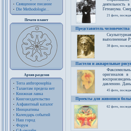
Священное писание
деятельность 
Гетеанума. Смер
Die Methodologie...
21 фото, послед
Печати планет
Представитель человечества
Скульптурна
выполненные Р
38 фото, последн
Пастели и акварельные рис
Факсимильны
оригиналов в 
Архив разделов
воспроизведен
Terra anthroposophia
давлению. Даны
Талантам предела нет
45 фото, последн
Книжная лавка
Проекты для живописи больш
Книгоиздательство
Алфавитный каталог
62 фото, последн
Инициативы
Календарь событий
Наш город
Форум
GA-онлайн