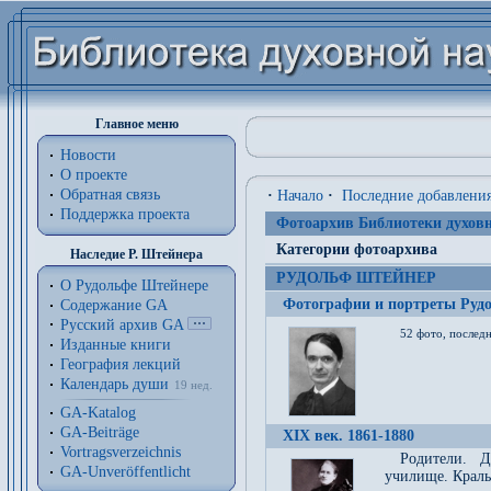
Главное меню
Новости
О проекте
Обратная связь
·
Начало
·
Последние добавлени
Поддержка проекта
Фотоархив Библиотеки духовн
Категории фотоархива
Наследие Р. Штейнера
РУДОЛЬФ ШТЕЙНЕР
О Рудольфе Штейнере
Фотографии и портреты Руд
Содержание GA
Русский архив GA
52 фото, последн
Изданные книги
География лекций
Календарь души
19 нед.
GA-Katalog
GA-Beiträge
XIX век. 1861-1880
Vortragsverzeichnis
Родители. Д
GA-Unveröffentlicht
училище. Краль