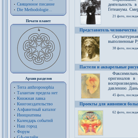
Священное писание
деятельность 
Гетеанума. Смер
Die Methodologie...
21 фото, послед
Печати планет
Представитель человечества
Скульптурна
выполненные Р
38 фото, последн
Пастели и акварельные рис
Факсимильны
оригиналов в 
Архив разделов
воспроизведен
Terra anthroposophia
давлению. Даны
Талантам предела нет
45 фото, последн
Книжная лавка
Книгоиздательство
Проекты для живописи больш
Алфавитный каталог
62 фото, последн
Инициативы
Календарь событий
Наш город
Форум
GA-онлайн