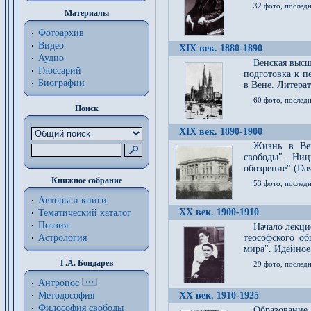
32 фото, последн
Материалы
Фотоархив
Видео
XIX век. 1880-1890
Аудио
Венская высш
Глоссарий
подготовка к п
Биографии
в Вене. Литерат
60 фото, последн
Поиск
XIX век. 1890-1900
Жизнь в Вей
свободы". Ни
обозрение" (Das 
Книжное собрание
53 фото, послед
Авторы и книги
XX век. 1900-1910
Тематический каталог
Поэзия
Начало лекци
Астрология
теософского об
мира". Идейное
Г.А. Бондарев
29 фото, последн
Антропос
Методософия
XX век. 1910-1925
Философия cвободы
Образование 