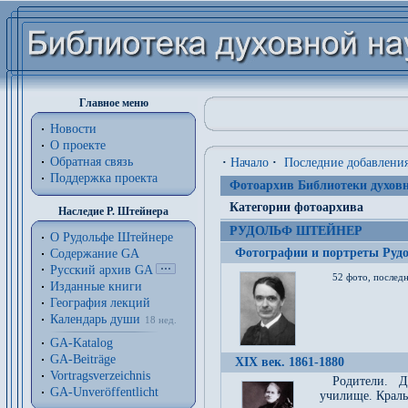
Главное меню
Новости
О проекте
Обратная связь
·
Начало
·
Последние добавлени
Поддержка проекта
Фотоархив Библиотеки духовн
Категории фотоархива
Наследие Р. Штейнера
РУДОЛЬФ ШТЕЙНЕР
О Рудольфе Штейнере
Фотографии и портреты Руд
Содержание GA
Русский архив GA
52 фото, последн
Изданные книги
География лекций
Календарь души
18 нед.
GA-Katalog
GA-Beiträge
XIX век. 1861-1880
Vortragsverzeichnis
Родители. Д
GA-Unveröffentlicht
училище. Краль