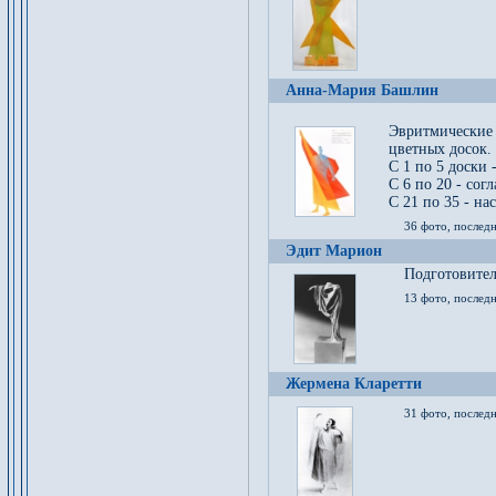
Анна-Мария Башлин
Эвритмические
цветных досок.
С 1 по 5 доски 
С 6 по 20 - сог
С 21 по 35 - на
36 фото, последн
Эдит Марион
Подготовител
13 фото, послед
Жермена Кларетти
31 фото, последн