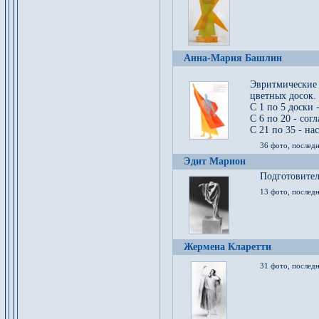
Анна-Мария Башлин
Эвритмические
цветных досок.
С 1 по 5 доски 
С 6 по 20 - сог
С 21 по 35 - на
36 фото, последн
Эдит Марион
Подготовител
13 фото, послед
Жермена Кларетти
31 фото, последн