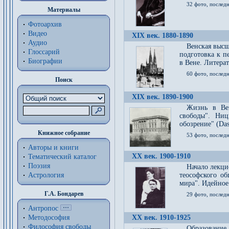
32 фото, последн
Материалы
Фотоархив
Видео
XIX век. 1880-1890
Аудио
Венская высш
Глоссарий
подготовка к п
Биографии
в Вене. Литерат
60 фото, последн
Поиск
XIX век. 1890-1900
Жизнь в Вей
свободы". Ни
обозрение" (Das 
Книжное собрание
53 фото, послед
Авторы и книги
XX век. 1900-1910
Тематический каталог
Поэзия
Начало лекци
Астрология
теософского об
мира". Идейное
Г.А. Бондарев
29 фото, последн
Антропос
Методософия
XX век. 1910-1925
Философия cвободы
Образование 