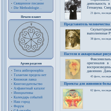
Священное писание
деятельность 
Гетеанума. Смер
Die Methodologie...
21 фото, послед
Печати планет
Представитель человечества
Скульптурна
выполненные Р
38 фото, последн
Пастели и акварельные рис
Факсимильны
оригиналов в 
Архив разделов
воспроизведен
Terra anthroposophia
давлению. Даны
Талантам предела нет
45 фото, последн
Книжная лавка
Проекты для живописи больш
Книгоиздательство
Алфавитный каталог
62 фото, последн
Инициативы
Календарь событий
Наш город
Форум
GA-онлайн