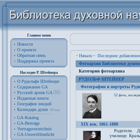
Главное меню
Новости
О проекте
Обратная связь
·
Начало
·
Последние добавлени
Поддержка проекта
Фотоархив Библиотеки духовн
Категории фотоархива
Наследие Р. Штейнера
РУДОЛЬФ ШТЕЙНЕР
О Рудольфе Штейнере
Фотографии и портреты Руд
Содержание GA
Русский архив GA
52 фото, последн
Изданные книги
География лекций
Календарь души
18 нед.
GA-Katalog
GA-Beiträge
XIX век. 1861-1880
Vortragsverzeichnis
Родители. Д
GA-Unveröffentlicht
училище. Краль