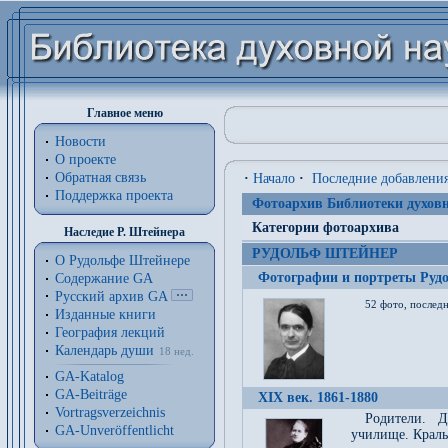
Главное меню
Новости
О проекте
Обратная связь
·
Начало
·
Последние добавлени
Поддержка проекта
Фотоархив Библиотеки духовн
Категории фотоархива
Наследие Р. Штейнера
РУДОЛЬФ ШТЕЙНЕР
О Рудольфе Штейнере
Фотографии и портреты Руд
Содержание GA
Русский архив GA
52 фото, последн
Изданные книги
География лекций
Календарь души
18 нед.
GA-Katalog
GA-Beiträge
XIX век. 1861-1880
Vortragsverzeichnis
Родители. Д
GA-Unveröffentlicht
училище. Краль