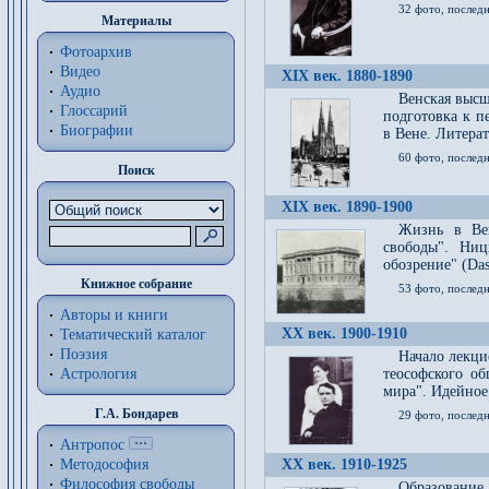
32 фото, последн
Материалы
Фотоархив
Видео
XIX век. 1880-1890
Аудио
Венская высш
Глоссарий
подготовка к п
Биографии
в Вене. Литерат
60 фото, последн
Поиск
XIX век. 1890-1900
Жизнь в Вей
свободы". Ни
обозрение" (Das 
Книжное собрание
53 фото, послед
Авторы и книги
XX век. 1900-1910
Тематический каталог
Поэзия
Начало лекци
Астрология
теософского об
мира". Идейное
Г.А. Бондарев
29 фото, последн
Антропос
Методософия
XX век. 1910-1925
Философия cвободы
Образование 