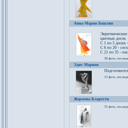
Анна-Мария Башлин
Эвритмические
цветных досок.
С 1 по 5 доски 
С 6 по 20 - сог
С 21 по 35 - на
36 фото, последн
Эдит Марион
Подготовител
13 фото, послед
Жермена Кларетти
31 фото, последн