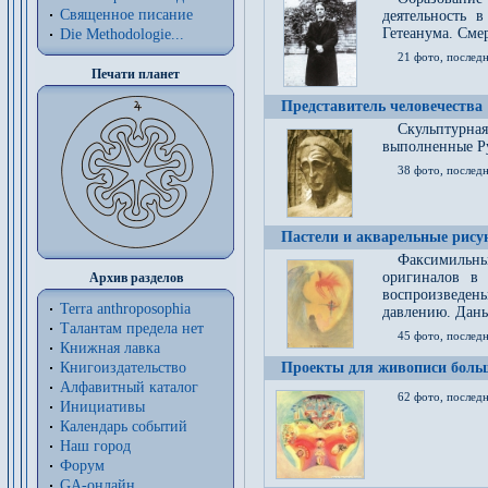
Священное писание
деятельность 
Гетеанума. Смер
Die Methodologie...
21 фото, послед
Печати планет
Представитель человечества
Скульптурна
выполненные Р
38 фото, последн
Пастели и акварельные рис
Факсимильны
оригиналов в 
Архив разделов
воспроизведен
Terra anthroposophia
давлению. Даны
Талантам предела нет
45 фото, последн
Книжная лавка
Книгоиздательство
Проекты для живописи больш
Алфавитный каталог
62 фото, последн
Инициативы
Календарь событий
Наш город
Форум
GA-онлайн