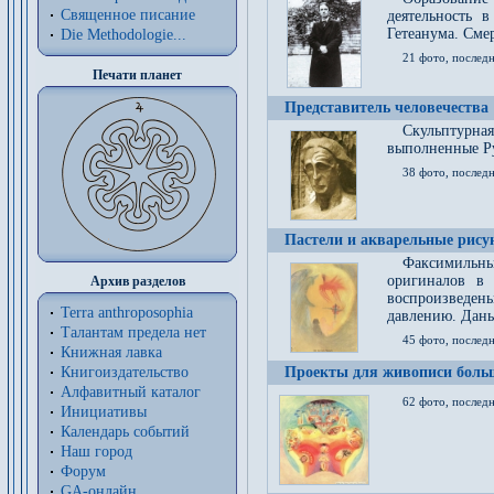
Священное писание
деятельность 
Гетеанума. Смер
Die Methodologie...
21 фото, послед
Печати планет
Представитель человечества
Скульптурна
выполненные Р
38 фото, последн
Пастели и акварельные рис
Факсимильны
оригиналов в 
Архив разделов
воспроизведен
Terra anthroposophia
давлению. Даны
Талантам предела нет
45 фото, последн
Книжная лавка
Книгоиздательство
Проекты для живописи больш
Алфавитный каталог
62 фото, последн
Инициативы
Календарь событий
Наш город
Форум
GA-онлайн