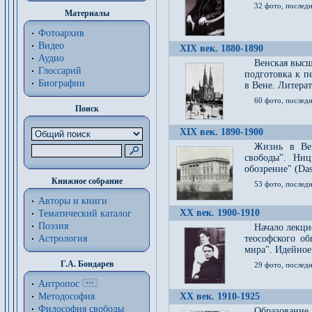
32 фото, последн
Материалы
Фотоархив
Видео
XIX век. 1880-1890
Аудио
Венская высш
Глоссарий
подготовка к п
Биографии
в Вене. Литерат
60 фото, последн
Поиск
XIX век. 1890-1900
Жизнь в Вей
свободы". Ни
обозрение" (Das 
Книжное собрание
53 фото, послед
Авторы и книги
XX век. 1900-1910
Тематический каталог
Поэзия
Начало лекци
Астрология
теософского об
мира". Идейное
Г.А. Бондарев
29 фото, последн
Антропос
Методософия
XX век. 1910-1925
Философия cвободы
Образование 