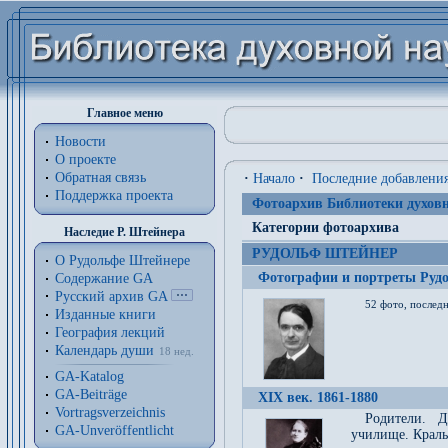
Главное меню
Новости
О проекте
Обратная связь
·
Начало
·
Последние добавлени
Поддержка проекта
Фотоархив Библиотеки духовн
Категории фотоархива
Наследие Р. Штейнера
РУДОЛЬФ ШТЕЙНЕР
О Рудольфе Штейнере
Фотографии и портреты Руд
Содержание GA
Русский архив GA
52 фото, последн
Изданные книги
География лекций
Календарь души
18 нед.
GA-Katalog
GA-Beiträge
XIX век. 1861-1880
Vortragsverzeichnis
Родители. Д
GA-Unveröffentlicht
училище. Краль