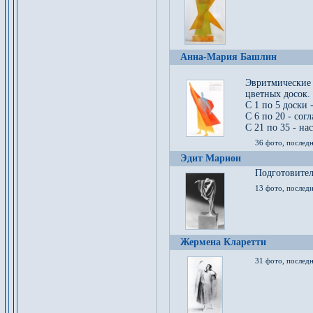
Анна-Мария Башлин
Эвритмические
цветных досок.
С 1 по 5 доски 
С 6 по 20 - сог
С 21 по 35 - на
36 фото, последн
Эдит Марион
Подготовител
13 фото, послед
Жермена Кларетти
31 фото, последн