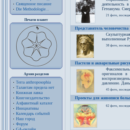
Священное писание
деятельность 
Гетеанума. Смер
Die Methodologie...
21 фото, послед
Печати планет
Представитель человечества
Скульптурна
выполненные Р
38 фото, последн
Пастели и акварельные рис
Факсимильны
оригиналов в 
Архив разделов
воспроизведен
Terra anthroposophia
давлению. Даны
Талантам предела нет
45 фото, последн
Книжная лавка
Книгоиздательство
Проекты для живописи больш
Алфавитный каталог
62 фото, последн
Инициативы
Календарь событий
Наш город
Форум
GA-онлайн