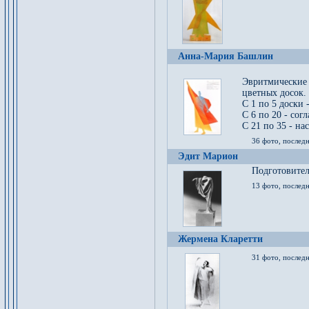
Анна-Мария Башлин
Эвритмические
цветных досок.
С 1 по 5 доски 
С 6 по 20 - сог
С 21 по 35 - на
36 фото, последн
Эдит Марион
Подготовител
13 фото, послед
Жермена Кларетти
31 фото, последн