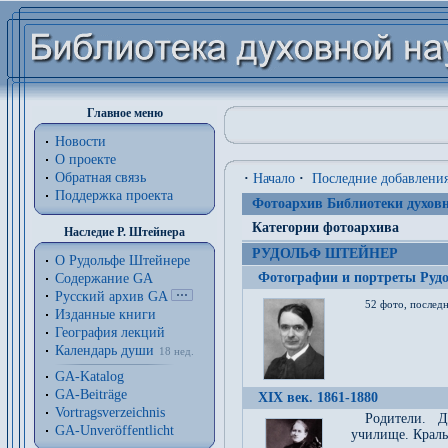
Главное меню
Новости
О проекте
Обратная связь
·
Начало
·
Последние добавлени
Поддержка проекта
Фотоархив Библиотеки духовн
Категории фотоархива
Наследие Р. Штейнера
РУДОЛЬФ ШТЕЙНЕР
О Рудольфе Штейнере
Фотографии и портреты Руд
Содержание GA
Русский архив GA
52 фото, последн
Изданные книги
География лекций
Календарь души
18 нед.
GA-Katalog
GA-Beiträge
XIX век. 1861-1880
Vortragsverzeichnis
Родители. Д
GA-Unveröffentlicht
училище. Краль