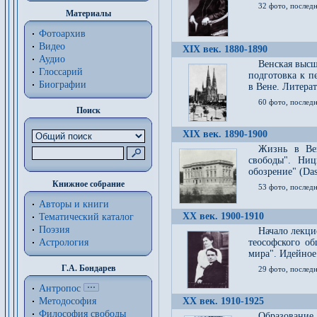
32 фото, последн
Материалы
Фотоархив
Видео
XIX век. 1880-1890
Аудио
Венская высш
Глоссарий
подготовка к п
Биографии
в Вене. Литерат
60 фото, последн
Поиск
XIX век. 1890-1900
Жизнь в Вей
свободы". Ни
обозрение" (Das 
Книжное собрание
53 фото, послед
Авторы и книги
XX век. 1900-1910
Тематический каталог
Поэзия
Начало лекци
Астрология
теософского об
мира". Идейное
Г.А. Бондарев
29 фото, последн
Антропос
Методософия
XX век. 1910-1925
Философия cвободы
Образование 