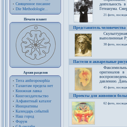
Священное писание
деятельность 
Гетеанума. Смер
Die Methodologie...
21 фото, послед
Печати планет
Представитель человечества
Скульптурна
выполненные Р
38 фото, последн
Пастели и акварельные рис
Факсимильны
оригиналов в 
Архив разделов
воспроизведен
Terra anthroposophia
давлению. Даны
Талантам предела нет
45 фото, последн
Книжная лавка
Проекты для живописи больш
Книгоиздательство
Алфавитный каталог
62 фото, последн
Инициативы
Календарь событий
Наш город
Форум
GA-онлайн