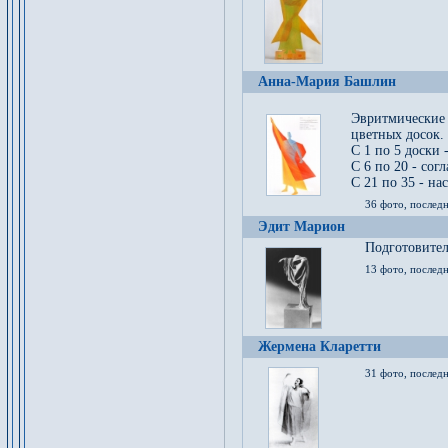
Анна-Мария Башлин
Эвритмические
цветных досок.
С 1 по 5 доски 
С 6 по 20 - сог
С 21 по 35 - на
36 фото, последн
Эдит Марион
Подготовител
13 фото, послед
Жермена Кларетти
31 фото, последн