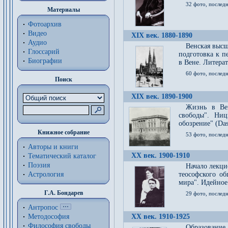
32 фото, последн
Материалы
Фотоархив
Видео
XIX век. 1880-1890
Аудио
Венская высш
Глоссарий
подготовка к п
Биографии
в Вене. Литерат
60 фото, последн
Поиск
XIX век. 1890-1900
Жизнь в Вей
свободы". Ни
обозрение" (Das 
Книжное собрание
53 фото, послед
Авторы и книги
XX век. 1900-1910
Тематический каталог
Поэзия
Начало лекци
Астрология
теософского об
мира". Идейное
Г.А. Бондарев
29 фото, последн
Антропос
Методософия
XX век. 1910-1925
Философия cвободы
Образование 