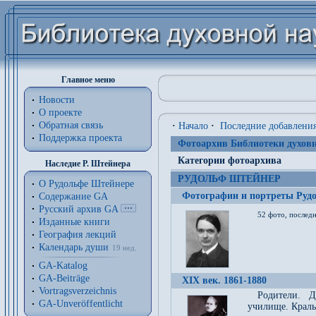
Главное меню
Новости
О проекте
Обратная связь
·
Начало
·
Последние добавлени
Поддержка проекта
Фотоархив Библиотеки духовн
Категории фотоархива
Наследие Р. Штейнера
РУДОЛЬФ ШТЕЙНЕР
О Рудольфе Штейнере
Фотографии и портреты Руд
Содержание GA
Русский архив GA
52 фото, последн
Изданные книги
География лекций
Календарь души
19 нед.
GA-Katalog
GA-Beiträge
XIX век. 1861-1880
Vortragsverzeichnis
Родители. Д
GA-Unveröffentlicht
училище. Краль