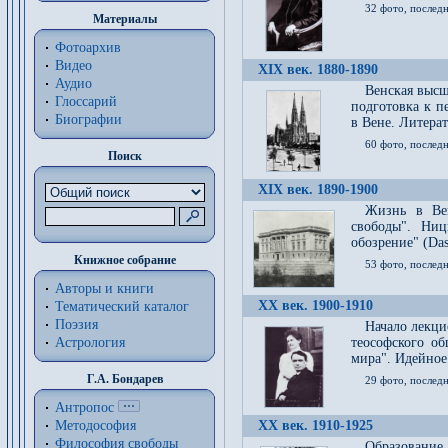
32 фото, последн
Материалы
Фотоархив
Видео
XIX век. 1880-1890
Аудио
Венская высш
Глоссарий
подготовка к п
Биографии
в Вене. Литерат
60 фото, последн
Поиск
XIX век. 1890-1900
Жизнь в Вей
свободы". Ни
обозрение" (Das 
Книжное собрание
53 фото, послед
Авторы и книги
XX век. 1900-1910
Тематический каталог
Поэзия
Начало лекци
Астрология
теософского об
мира". Идейное
Г.А. Бондарев
29 фото, последн
Антропос
Методософия
XX век. 1910-1925
Философия cвободы
Образование 