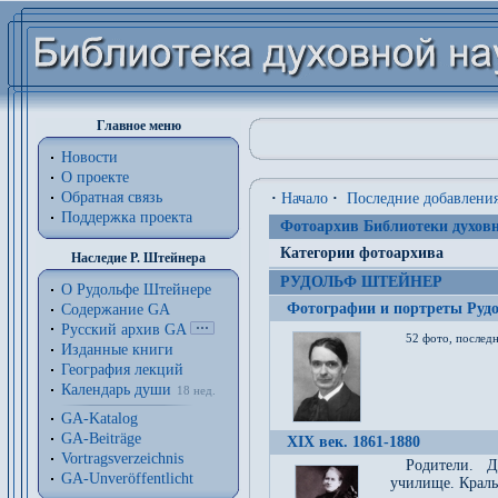
Главное меню
Новости
О проекте
Обратная связь
·
Начало
·
Последние добавлени
Поддержка проекта
Фотоархив Библиотеки духовн
Категории фотоархива
Наследие Р. Штейнера
РУДОЛЬФ ШТЕЙНЕР
О Рудольфе Штейнере
Фотографии и портреты Руд
Содержание GA
Русский архив GA
52 фото, последн
Изданные книги
География лекций
Календарь души
18 нед.
GA-Katalog
GA-Beiträge
XIX век. 1861-1880
Vortragsverzeichnis
Родители. Д
GA-Unveröffentlicht
училище. Краль