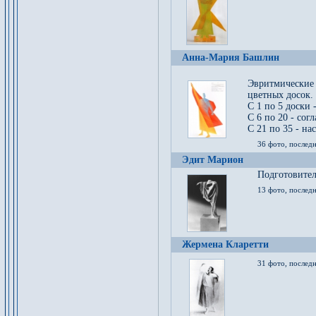
Анна-Мария Башлин
Эвритмические
цветных досок.
С 1 по 5 доски 
С 6 по 20 - сог
С 21 по 35 - на
36 фото, последн
Эдит Марион
Подготовител
13 фото, послед
Жермена Кларетти
31 фото, последн