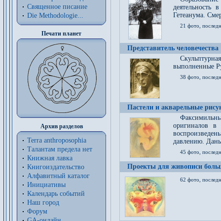
Священное писание
деятельность 
Гетеанума. Смер
Die Methodologie...
21 фото, послед
Печати планет
Представитель человечества
Скульптурна
выполненные Р
38 фото, последн
Пастели и акварельные рис
Факсимильны
оригиналов в 
Архив разделов
воспроизведен
Terra anthroposophia
давлению. Даны
Талантам предела нет
45 фото, последн
Книжная лавка
Проекты для живописи больш
Книгоиздательство
Алфавитный каталог
62 фото, последн
Инициативы
Календарь событий
Наш город
Форум
GA-онлайн