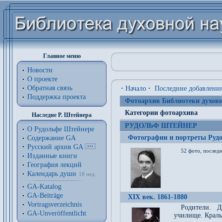
Главное меню
Новости
О проекте
Обратная связь
·
Начало
·
Последние добавлени
Поддержка проекта
Фотоархив Библиотеки духовн
Категории фотоархива
Наследие Р. Штейнера
РУДОЛЬФ ШТЕЙНЕР
О Рудольфе Штейнере
Фотографии и портреты Руд
Содержание GA
Русский архив GA
52 фото, последн
Изданные книги
География лекций
Календарь души
18 нед.
GA-Katalog
GA-Beiträge
XIX век. 1861-1880
Vortragsverzeichnis
Родители. Д
GA-Unveröffentlicht
училище. Краль