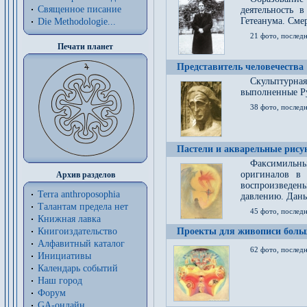
Священное писание
деятельность 
Гетеанума. Смер
Die Methodologie...
21 фото, послед
Печати планет
Представитель человечества
Скульптурна
выполненные Р
38 фото, последн
Пастели и акварельные рис
Факсимильны
оригиналов в 
Архив разделов
воспроизведен
Terra anthroposophia
давлению. Даны
Талантам предела нет
45 фото, последн
Книжная лавка
Книгоиздательство
Проекты для живописи больш
Алфавитный каталог
62 фото, последн
Инициативы
Календарь событий
Наш город
Форум
GA-онлайн