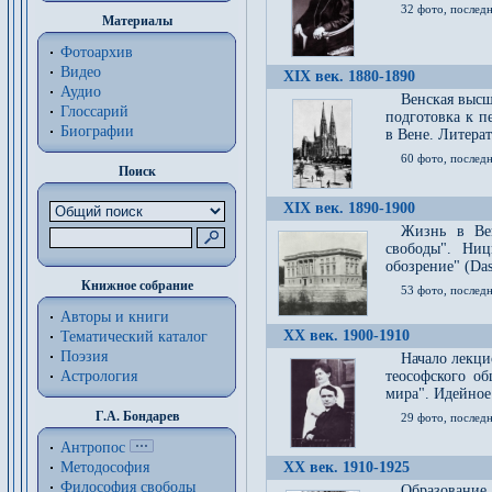
32 фото, последн
Материалы
Фотоархив
Видео
XIX век. 1880-1890
Аудио
Венская высш
Глоссарий
подготовка к п
Биографии
в Вене. Литерат
60 фото, последн
Поиск
XIX век. 1890-1900
Жизнь в Вей
свободы". Ни
обозрение" (Das 
Книжное собрание
53 фото, послед
Авторы и книги
XX век. 1900-1910
Тематический каталог
Поэзия
Начало лекци
Астрология
теософского об
мира". Идейное
Г.А. Бондарев
29 фото, последн
Антропос
Методософия
XX век. 1910-1925
Философия cвободы
Образование 