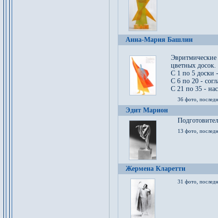
Анна-Мария Башлин
Эвритмические
цветных досок.
С 1 по 5 доски 
С 6 по 20 - сог
С 21 по 35 - на
36 фото, последн
Эдит Марион
Подготовител
13 фото, послед
Жермена Кларетти
31 фото, последн