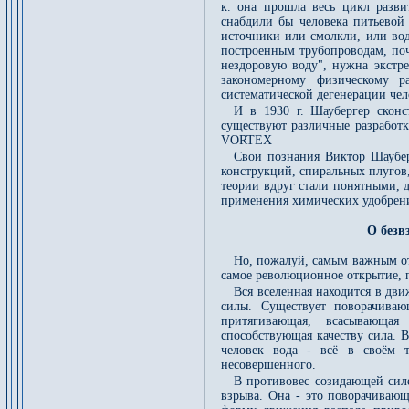
к. она прошла весь цикл разви
снабдили бы человека питьевой 
источники или смолкли, или вод
построенным трубопроводам, поч
нездоровую воду", нужна экстр
закономерному физическому р
систематической дегенерации чел
И в 1930 г. Шаубергер скон
существуют различные разработ
VORTEX
Свои познания Виктор Шаубер
конструкций, спиральных плугов,
теории вдруг стали понятными, 
применения химических удобрен
О безв
Но, пожалуй, самым важным от
самое революционное открытие, п
Вся вселенная находится в дв
силы. Существует поворачиваю
притягивающая, всасывающая
способствующая качеству сила. 
человек вода - всё в своём 
несовершенного.
В противовес созидающей сил
взрыва. Она - это поворачиваю