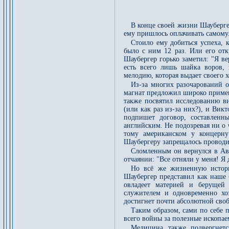
В конце своей жизни Шауберге
ему пришлось оплачивать самому
Стоило ему добиться успеха, 
было с ним 12 раз. Или его отк
Шаубергер горько заметил: "Я ве
есть всего лишь шайка воров, 
мелодию, которая выдает своего 
Из-за многих разочарований о
магнат предложил широко примен
также посвятил исследованию в
(или как раз из-за них?), и Вик
подпишет договор, составленн
английским. Не подозревая ни о
тому американском у концерну
Шаубергеру запрещалось проводи
Сломленным он вернулся в Авст
отчаянии: "Все отняли у меня! Я 
Но всё же жизненную истори
Шаубергер представил как наше 
овладеет материей и берущей 
служителем и одновременно хо
достигнет почти абсолютной сво
Таким образом, сами по себе п
всего войны за полезные ископае
Медицина также подвергнетс