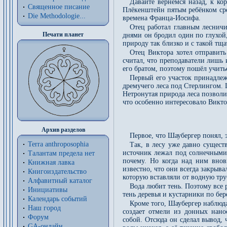
Давайте вернёмся назад, к ко
Священное писание
Плёкенштейн пятым ребёнком сре
Die Methodologie...
времена Франца-Иосифа.
Отец работал главным лесничи
Печати планет
днями он бродил один по глухой
природу так близко и с такой тща
Отец Виктора хотел отправить
считал, что преподаватели лишь 
его братом, поэтому пошёл учить
Первый его участок принадлеж
дремучего леса под Стерлингом. 
Нетронутая природа леса позвол
что особенно интересовало Викто
Архив разделов
Первое, что Шаубергер понял, э
Terra anthroposophia
Так, в лесу уже давно сущест
источник лежал под солнечными
Талантам предела нет
почему. Но когда над ним вно
Книжная лавка
известно, что они всегда закрыв
Книгоиздательство
которую вставляли от водную труб
Алфавитный каталог
Вода любит тень. Поэтому все 
Инициативы
тень деревья и кустарники по бе
Календарь событий
Кроме того, Шаубергер наблюда
Наш город
создает отмели из донных нано
Форум
собой. Отсюда он сделал вывод, 
GA-онлайн