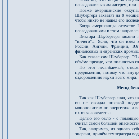
исследовательским лагерем, или р
Позже американские оккупа
Шаубергера захватят на 9 месяце
чтобы никто не нашёл его исслед
Когда американцы отпустят 
исследованиями в этом направле
Виктора Шаубергера можно п
"ничего"... Ясно, что он имел
России, Англии, Франции, Юг
финансовых и еврейских промыш
Как сказал сам Шаубергер: "Я 
объёме прежде, чем полностью со
Но этот несгибаемый, отва
предложения, потому что внутр
оздоровлению науки всего мира.
Метод без
Так как Шаубергер знал, что н
он не ожидал никакой подде
монополистам по энергетике и во
их от человечества.
Целью его было - с помощью
считал самой большой опасность
Так, например, из одного ку
энергии, причём температура вод