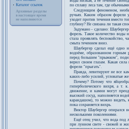
воды низкая, а её течение своб
Каталог ссылок
по сплаву леса там, где обычным
Следующим феноменом, необы
Архивные разделы
ручьях. Каким образом форели 
в настоящее время
не наполняются
уходит против течения вместо то
глубину? Не связана ли такая сп
Задумано - сделано: Шаубергер
форель. Такое количество воды н
стала проявлять беспокойство, 
смыта течением вниз.
Шаубергер сделал ещё одно н
водоёме, образованном горным р
перед большим "прыжком", подни
верил своим глазам. Какая сила
форели "прыгать".
Правда, левитируют не все ка
каких-либо усилий, угловатые ж
Почему? Потому что яйцеобра
гиперболического вихря, а т. к
движение, и камни могут преод
высокий сосуд, наполняется водой
карандашом), то можно видеть, 
пока сохраняется вихрь.
Виктор Шаубергер опирался не
несколькими поколениями.
Ещё отец учил, что вода под 
при лунном свете - свежей и жи
меняющимся поворотным направля