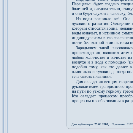
Парацельс: будет создано специ
болезней и, следовательно, стан
и оно будет служить человеку, бл
Из воды возникло всё. Она 
духовного развития. Овладение 
которым относятся война, ненави
воды означает, в истинном смысл
индивидуализма в его совершенн
почти бесплатной и лишь тогда це
Зародышем такой высококаче
происхождения, являются атом
любом количестве и качестве из
воздухе и в воде с помощью "ци
подобно тому, как это делает
плавников и туловища, когда он
течь сквозь плавники.
Для овладения венцом творения
руководителем грандиозного про
на пути по узкому горному гребн
Кто овладеет процессом преобр
процессом преобразования в разр
Дата публикации:
25.08.2008
, Прочитано:
9132