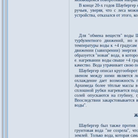
В конце 20-х годов Шаубергер 
ручьев, уверяя, что с леса мо
устройства, отказался от этого, 
Для "обмена веществ" воды Ш
турбулентного движений, но 
температуры воды к +4 градусам
движении (завихрении) энергия в
образуется "новая" вода, в кото
е. нагревании воды свыше +4 гр
качество. Вода утрачивает свою 
Шаубергер описал кругооборот
звеном между ними является ле
охлаждение дает возможность 
Архимеда более тёплые массы в
сплошной рубки нагревается под
солей опускаются на глубину, 
Впоследствии закарстовывается 
воды".
Ж
Шаубергер был также против п
грунтовая вода "не созрела", ч
землей. Только вода, которая сам