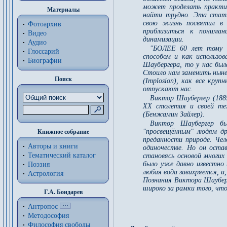
может проделать практи
Материалы
найти трудно. Эта стать
свою жизнь посвятил в
Фотоархив
приблизиться к понима
Видео
динамизации.
Аудио
"БОЛЕЕ 60 лет тому н
Глоссарий
способом и как использо
Биографии
Шаубергера, то у нас был
Стоило нам заменить ныне
Поиск
(Implosion), как все кру
отпускают нас.
Виктор Шаубергер (1885
XX столетия и своей тех
(Бенжамин Зайлер).
Виктор Шаубергер бы
"просвещённым" людям др
Книжное собрание
преданности природе. Чел
Авторы и книги
одиночестве. Но он оста
Тематический каталог
становясь основой многи
было уже давно известно
Поэзия
любая вода завихряется, и
Астрология
Познания Виктора Шауберг
широко за рамки того, что
Г.А. Бондарев
Антропос
Методософия
Философия cвободы