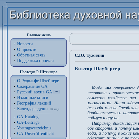
Главное меню
Новости
О проекте
Обратная связь
С.Ю. Тужилин
Поддержка проекта
Виктор Шаубергер
Наследие Р. Штейнера
О Рудольфе Штейнере
Содержание GA
Когда мы открываем д
Русский архив GA
непонятных практических
Изданные книги
сельского хозяйства ил
магическими. Наша задач
География лекций
для себя многие "необъясн
Календарь души
18 нед.
биодинамического направ
GA-Katalog
поймут и другие.
GA-Beiträge
Например, динамизация 
Vortragsverzeichnis
обе стороны, и почему им
вода, и почему, в конце к
GA-Unveröffentlicht
областях жизни, а не тол