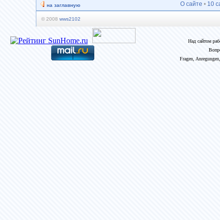
О сайте
•
10 с
на заглавную
© 2008
wws2102
Над сайтом ра
Вопр
Fragen, Anregungen