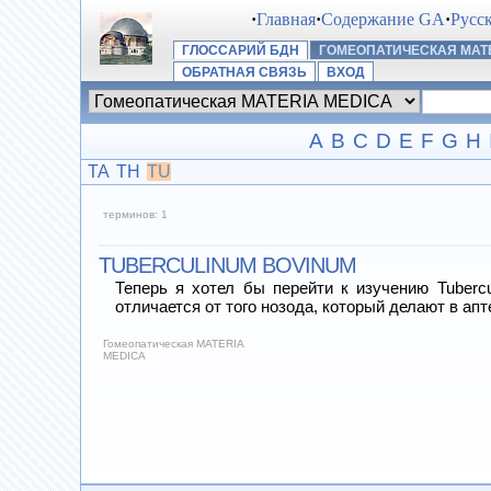
·
Главная
·
Содержание GA
·
Русс
ГЛОССАРИЙ БДН
ГОМЕОПАТИЧЕСКАЯ MATE
ОБРАТНАЯ СВЯЗЬ
ВХОД
A
B
C
D
E
F
G
H
TA
TH
TU
терминов: 1
TUBERCULINUM BOVINUM
Теперь я хотел бы перейти к изучению Tubercu
отличается от того нозода, который делают в а
Гомеопатическая MATERIA
MEDICA