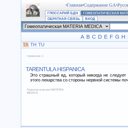
·
Главная
·
Содержание GA
·
Русс
ГЛОССАРИЙ БДН
ГОМЕОПАТИЧЕСКАЯ MATE
ОБРАТНАЯ СВЯЗЬ
ВХОД
A
B
C
D
E
F
G
H
TA
TH
TU
терминов: 1
TARENTULA HISPANICA
Это страшный яд, который никогда не следует 
этого лекарства со стороны нервной системы п
Гомеопатическая MATERIA
MEDICA