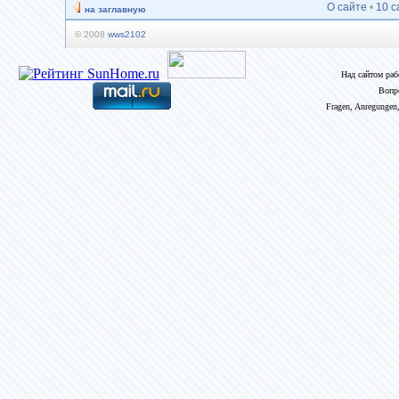
О сайте
•
10 с
на заглавную
© 2008
wws2102
Над сайтом ра
Вопр
Fragen, Anregungen