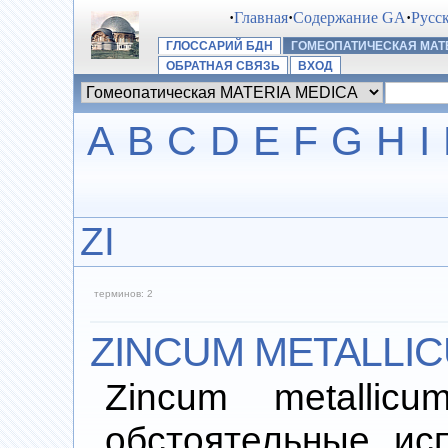
·
Главная
·
Содержание GA
·
Русс
ГЛОССАРИЙ БДН
ГОМЕОПАТИЧЕСКАЯ MATE
ОБРАТНАЯ СВЯЗЬ
ВХОД
A
B
C
D
E
F
G
H
I
ZI
терминов: 2
ZINCUM METALLI
Zincum metalli
обстоятельные ис