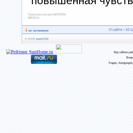
повышенная чувст
Гомеопатическая MATERIA
MEDICA
О сайте
•
10 с
на заглавную
© 2008
wws2102
Над сайтом ра
Вопр
Fragen, Anregungen