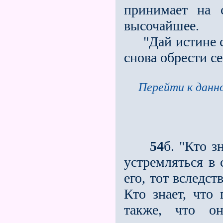
принимает на 
высочайшее.
"Дай истине ст
снова обрести с
Перейти к данно
54
б. "Кто з
устремляться в 
его, тот вследс
Кто знает, что 
также, что о