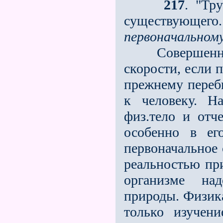
217
. "Тр
существующего.
первоначальном
Совершенно н
скорости, если 
прежнему переб
к человеку. Н
физ.тело и отч
особенно в ег
первоначальное 
реальностью пр
организме н
природы. Физика
только изучени