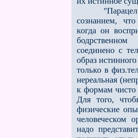
их истинное суще
"Парацельс и
сознанием, что
когда он воспр
бодрственном
соединено с те
образ истинного
только в физ.те
нереальная (неп
к формам чисто 
Для того, чтоб
физические опы
человеческом о
надо представи