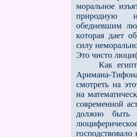
моральное изъя
природную не
обедневшим лю
которая дает об
силу неморально
Это чисто люциф
Как египтяни
Аримана-Тифона
смотреть на эт
на математическ
современной аст
должно быть я
люциферичес
господствовало 