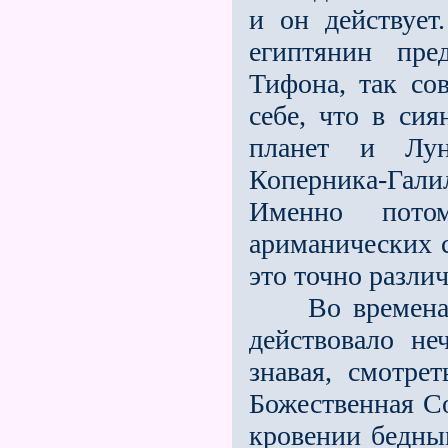
и он действует
египтянин пре
Тифона, так со
себе, что в сия
планет и Лу
Коперника-Га
Именно пото
ариманических 
это точно разли
Во времена, к
действовало не
знавая, смотре
Божественная С
кровении бедным