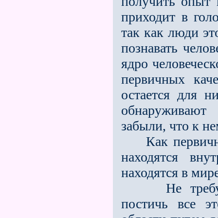
получить опыт в
приходит в гол
так как люди эт
познавать чело
ядро человеческ
первичных кач
остается для н
обнаруживают 
забыли, что к н
Как первичные
находятся вну
находятся в мир
Не требуется
постичь все э