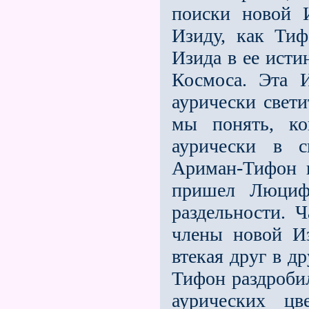
поиски новой 
Изиду, как Тиф
Изида в ее исти
Кос­моса. Эта 
аурически свет
мы понять, к
аурически в с
Ариман-Тифон п
пришел Люцифе
раздельности. Ч
члены новой Из
втекая друг в д
Тифон раздробил
аурических ц