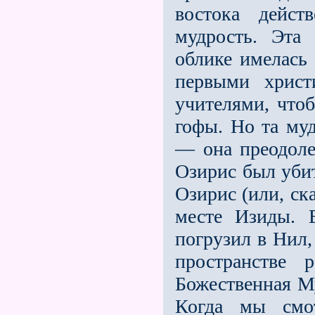
востока дейст
мудрость. Эта
облике имелась 
первыми христ
учителями, что
гофы. Но та муд
— она преодоле
Озирис был уби
Озирис (или, ск
месте Изиды. 
погрузил в Нил,
пространстве 
Божественная Му
Когда мы смо