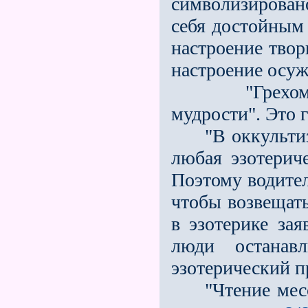
символизировано
себя достойным
настроение твор
настроение осуж
"Грехом явл
мудрости". Это 
"В оккультизме
любая эзотерич
Поэтому водител
чтобы возвещат
в эзотерике зая
люди останав
эзотерический п
"Чтение мессы