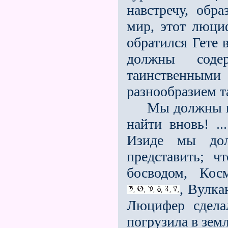
навстречу, обр
мир, этот люци
обратился Гете в
должны содер
таинственным
разнообразием т
Мы должны про
найти вновь! ..
Изиде мы до
представить; ч
босводом, Ко
, Вулка
Люцифер сдела
погрузила в зем