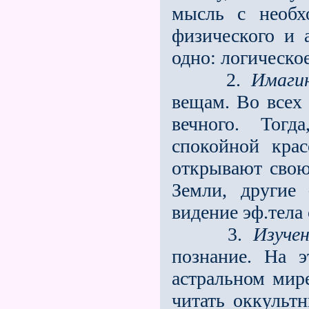
мысль с необх
физического и 
одно: логическо
2.
Имаги
вещам. Во всех
вечного. Тогд
спокойной кра
открывают свою
Земли, другие
видение эф.тела
3.
Изуче
познание. На э
астральном мир
читать оккультн