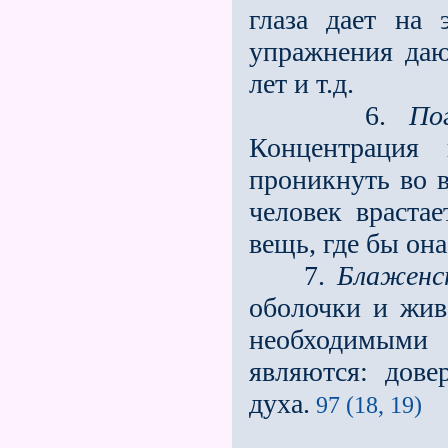
глаза дает на 
упражнения даю
лет и т.д.
6.
По
Концентрация 
проникнуть во в
человек враста
вещь, где бы она
7.
Блаженст
оболочки и жив
необходимыми
являются: довер
духа.
97 (18, 19)