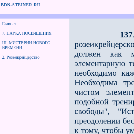
BDN-STEINER.RU
Главная
137
7. НАУКА ПОСВЯЩЕНИЯ
розеикрейцерск
III. МИСТЕРИИ НОВОГО
ВРЕМЕНИ
должен как м
2. Розенкрейцерство
элементарную т
необходимо каж
Необходима тр
чистом элемен
подобной трени
свободы", "Ис
преодолении бес
к тому, чтобы у