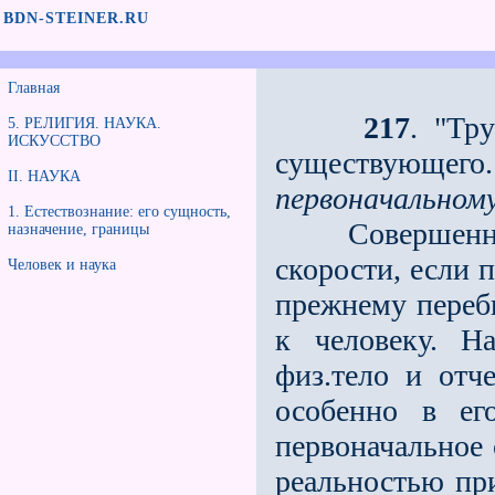
BDN-STEINER.RU
Главная
217
. "Тр
5. РЕЛИГИЯ. НАУКА.
ИСКУССТВО
существующего.
II. НАУКА
первоначальном
1. Естествознание: его сущность,
Совершенно н
назначение, границы
скорости, если 
Человек и наука
прежнему переб
к человеку. Н
физ.тело и отч
особенно в ег
первоначальное 
реальностью пр