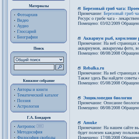
Материалы
Березовый гриб чага: Проек
Примечание:
Березовый гриб ча
Фотоархив
Ресурс о грибе чага - лекарств
Видео
Помещено: 03/02/2009 Обращен
Аудио
Глоссарий
Биографии
Аквариум рыб, кормление 
Примечание: На веб страницах
аквариумов, аквариумы фото, в
Поиск
Помещено: 08/08/2008 Обращен
Rebalka.ru
Примечание: На веб страницах 
Также здесь Вы найдете советы
Книжное собрание
Помещено: 05/08/2008 Обращен
Авторы и книги
Тематический каталог
Энциклопедия биологии
Поэзия
Примечание: Описание биологич
Астрология
Помещено: 08/08/2008 Обращен
Г.А. Бондарев
Amuke
Антропос
Примечание: На нашем сайте вы 
Методософия
будет полезен каждому пользов
Философия cвободы
Помещено: 17/08/2008 Обращен