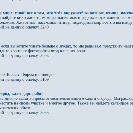
 мире, узнай все о том, что тебя окружает! животные, птицы, насек
 найдете все о животном мире, насекомых и редких видах животного мира
секомые. Животные, насекомые, птицы, подводный мир все это вы найдет
ий на данную ссылку: 3240
если вы хотите узнать больше о ягодах, то мы рады вам предствить наш 
идите красивые фотографии ягод в наших лесах.
ий на данную ссылку: 3204
тах Каллах. Форум цветоводов.
ий на данную ссылку: 3169
ород, календарь работ
на многие ваши вопросы относительно вашего сада и огорода. Мы расска
естить на своем участке и многое другое. Также вы найдете календарь ра
ьшается их объем.
ий на данную ссылку: 3035