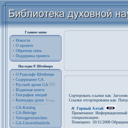
Главное меню
Новости
О проекте
Обратная связь
Поддержка проекта
Наследие Р. Штейнера
О Рудольфе Штейнере
Содержание GA
Русский архив GA
Изданные книги
География лекций
Сортировать ссылки как: Заголово
Календарь души
Ссылки отсортированы как: Попу
18 нед.
GA-Katalog
Горный Алтай
GA-Beiträge
Примечание: Информационный сай
специализации.
Vortragsverzeichnis
Помещено: 10/11/2008 Обращени
GA-Unveröffentlicht