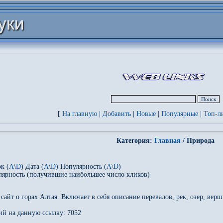
[
На главную
|
Добавить
|
Новые
|
Популярные
|
Топ-л
Категория:
Главная
/ Природа
к (
A
\
D
) Дата (
A
\
D
) Популярность (
A
\
D
)
лярность (получившие наибольшее число кликов)
т о горах Алтая. Включает в себя описание перевалов, рек, озер, верш
й на данную ссылку: 7052