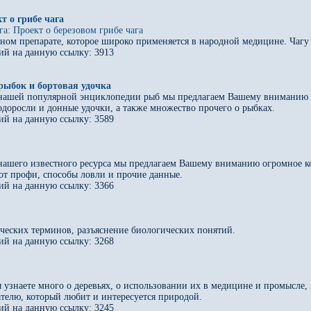
т о грибе чага
га: Проект о березовом грибе чага
енном препарате, которое широко применяется в народной медицине. Чаг
ий на данную ссылку: 3913
рыбок и бортовая удочка
 нашей популярной энциклопедии рыб мы предлагаем Вашему вниманию 
одоросли и донные удочки, а также множество прочего о рыбках.
ий на данную ссылку: 3589
нашего известного ресурса мы предлагаем Вашему вниманию огромное ко
 от профи, способы ловли и прочие данные.
ий на данную ссылку: 3366
еских терминов, разъяснение биологических понятий.
ий на данную ссылку: 3268
узнаете много о деревьях, о использовании их в медицине и промысле, 
ателю, который любит и интересуется природой.
ий на данную ссылку: 3245