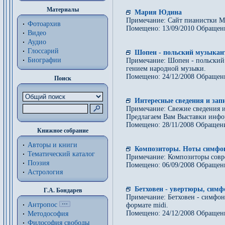
Материалы
Мария Юдина
Примечание: Сайт пианистки 
Фотоархив
Помещено: 13/09/2010 Обращен
Видео
Аудио
Глоссарий
Шопен - польский музыкант
Биографии
Примечание: Шопен - польский
гением народной музыки.
Помещено: 24/12/2008 Обращен
Поиск
Интересные сведения и зап
Примечание: Свежие сведения и
Предлагаем Вам Выставки инфор
Помещено: 28/11/2008 Обращени
Книжное собрание
Авторы и книги
Композиторы. Ноты симфо
Тематический каталог
Примечание: Композиторы совре
Поэзия
Помещено: 06/09/2008 Обращен
Астрология
Бетховен - увертюры, симф
Г.А. Бондарев
Примечание: Бетховен - симфон
Антропос
формате midi.
Помещено: 24/12/2008 Обращен
Методософия
Философия cвободы