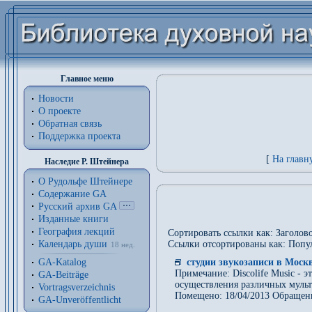
Главное меню
Новости
О проекте
Обратная связь
Поддержка проекта
[
На главн
Наследие Р. Штейнера
О Рудольфе Штейнере
Содержание GA
Русский архив GA
Изданные книги
География лекций
Сортировать ссылки как: Заголово
Календарь души
Ссылки отсортированы как: Попу
18 нед.
GA-Katalog
студии звукозаписи в Моск
Примечание: Discolife Music - 
GA-Beiträge
осуществления различных мульт
Vortragsverzeichnis
Помещено: 18/04/2013 Обращен
GA-Unveröffentlicht