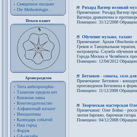
Священное писание
Рихард Вагнер великий муз
Die Methodologie...
Примечание: Рихард Вагнер про
Вагнера драматична и противор
Печати планет
Помещено: 31/12/2008 Обращен
Обучение музыке, талант
Примечание: Архив Obuchenie-m
Греков и Танцевальная терапия
интроверты. Служба обучения м
Города Москва и Челябинск про
Помещено: 12/04/2012 Обращен
Бетховен - сонаты, соло д
Архив разделов
Примечание: Бетховен - концер
произведения Бетховена в форма
Terra anthroposophia
Помещено: 11/12/2008 Обращени
Талантам предела нет
Книжная лавка
Книгоиздательство
Творческая мастерская Оле
Алфавитный каталог
Примечание: Олег Бойко - рос
Инициативы
лютня барокко, барочная гитар
Календарь событий
Помещено: 04/12/2008 Обращен
Наш город
Форум
GA-онлайн