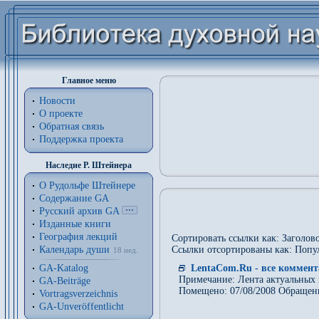
Главное меню
Новости
О проекте
Обратная связь
Поддержка проекта
Наследие Р. Штейнера
О Рудольфе Штейнере
Содержание GA
Русский архив GA
Изданные книги
География лекций
Сортировать ссылки как: Заголово
Календарь души
Ссылки отсортированы как: Попу
18 нед.
GA-Katalog
LentaCom.Ru - все коммент
Примечание: Лента актуальных 
GA-Beiträge
Помещено: 07/08/2008 Обращен
Vortragsverzeichnis
GA-Unveröffentlicht