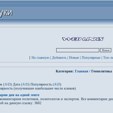
[
На главную
|
Добавить
|
Новые
|
Популярные
|
Топ-л
Категория:
Главная
/ Геополитика
к (
A
\
D
) Дата (
A
\
D
) Популярность (
A
\
D
)
лярность (получившие наибольшее число кликов)
арии дня на одной ленте
комментариев политиков, политологов и экспертов. Все комментарии дн
ий на данную ссылку: 3602