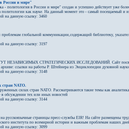
в России и мире"
 - политология в России и мире" создан и успешно действует уже более 
 политологии как науке. На данный момент это - самый посещаемый и и
й на данную ссылку: 3460
проблемам глобальной коммуникации,содержащий библиотеку, указатель,
ий на данную ссылку: 3197
Т НЕЗАВИСИМЫХ СТРАТЕГИЧЕСКИХ ИССЛЕДОВАНИЙ. Сайт посвящен пр
 архиве: ссылки на работы Р. Штейнера из Энциклопедии духовной науки
ий на данную ссылку: 3148
х стран NATO.
уженных силах стран NATO. Рассматриваются такие темы как аналитика
е в обсуждении тех или иных новостей
ий на данную ссылку: 3144
на русскоязычные страницы пресс-службы EIR! На сайте размещены тру
вского института по всемирной истории и важным проблемам наших дне
ий на данную ссылку: 3099