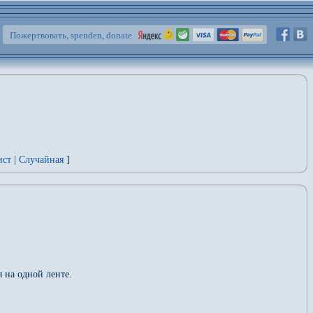
Пожертвовать, spenden, donate
ист
|
Случайная
]
я на одной ленте.