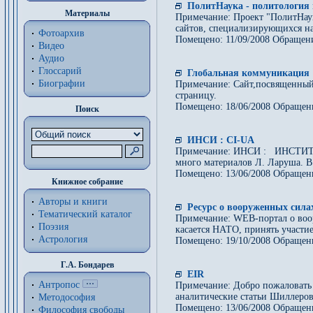
ПолитНаука - политология 
Материалы
Примечание: Проект "ПолитНаука
сайтов, специализирующихся на
Фотоархив
Помещено: 11/09/2008 Обращени
Видео
Аудио
Глоссарий
Глобальная коммуникация
Биографии
Примечание: Сайт,посвященный 
страницу.
Помещено: 18/06/2008 Обращен
Поиск
ИНСИ : CI-UA
Примечание: ИНСИ : ИНСТИТУ
много материалов Л. Ларуша. В
Помещено: 13/06/2008 Обращен
Книжное собрание
Авторы и книги
Ресурс о вооруженных сила
Тематический каталог
Примечание: WEB-портал о воор
Поэзия
касается НАТО, принять участи
Астрология
Помещено: 19/10/2008 Обращен
Г.А. Бондарев
EIR
Антропос
Примечание: Добро пожаловать 
аналитические статьи Шиллеро
Методософия
Помещено: 13/06/2008 Обращен
Философия cвободы