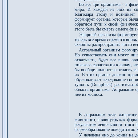
Во все три организма - в физ
мира. И каждый из них на сво
Благодаря этому и возникает 
формирует органы, которые были
обратном пути к своей физическ
этого была бы смерть самого физ
Эфирный организм формирует о
теперь все время стремятся вновь
склонны распространять чисто в
Астральный организм формируе
Но существовать они могут лишь
охватывать, будет все вновь ов
никакого сродства ни к силам, 
бы вообще полностью отпасть, в
их. В этих органах должно прои
обусловливает чередование состо
тупость (Dumpfheit) растительн
область организма. Астральные 
нее из космоса.
В астральном теле животное
животного, а вовнутрь как форм
результатом деятельности этого 
формообразование доводится до 
У человека оно до конца не д