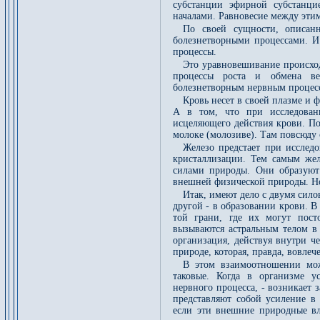
субстанции эфирной субстанци
началами. Равновесие между эти
По своей сущности, описан
болезнетворными процессами. 
процессы.
Это уравновешивание происход
процессы роста и обмена вещ
болезнетворным нервным процес
Кровь несет в своей плазме и 
А в том, что при исследован
исцеляющего действия крови. Поэ
молоке (молозиве). Там повсюду
Железо предстает при исслед
кристаллизации. Тем самым же
силами природы. Они образуют
внешней физической природы. Но
Итак, имеют дело с двумя сил
другой - в образовании крови. В
той грани, где их могут пост
вызываются астральным телом в 
организация, действуя внутри ч
природе, которая, правда, вовл
В этом взаимоотношении мож
таковые. Когда в организме у
нервного процесса, - возникает
представляют собой усиление в
если эти внешние природные вл