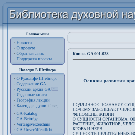
Главное меню
Новости
О проекте
Обратная связь
Книги. GA 001-028
Поддержка проекта
Наследие Р. Штейнера
О Рудольфе Штейнере
Основы развития вра
Содержание GA
Русский архив GA
Изданные книги
География лекций
ПОДЛИННОЕ ПОЗНАНИЕ СУЩЕ
Календарь души
19 нед.
ПОЧЕМУ ЗАБОЛЕВАЕТ ЧЕЛОВ
GA-Katalog
ФЕНОМЕНЫ ЖИЗНИ
GA-Beiträge
О СУЩНОСТИ ОРГАНИЗМА, 
РАСТЕНИЕ, ЖИВОТНОЕ, ЧЕЛО
Vortragsverzeichnis
КРОВЬ И НЕРВ
GA-Unveröffentlicht
СУЩНОСТЬ ЦЕЛИТЕЛЬНЫХ В