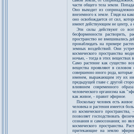
самой земли, от сопринадлежнос
части общего тела земли. Попада
Оно выходит из сопринадлежнос
внеземного к земле. Глядя на как
оно освобождается от сил, кото
имеют действующим не центр, а 
Эти силы действуют со все
бесформенности растворить, р
пространство не вмешивались де
пронаблюдать на примере расте
земных воздействий. Они устре
космического пространства мод
ночью, - тогда в этих веществах
Само растение как существо воз
вещества проявляют в силовом
совершенно иного рода, которые 
именем, выражающим эту их ина
предыдущей главе с другой сторо
влиянием современного образ
человеческого организма как "эфи
как живое, - правит эфирное.
Поскольку человек есть живое
человека и растения имеется боль
из космического пространства, 
позволяет господствовать физич
сознания и самосознания; но яв
космического пространства. Ра
притекающие на землю эфирны