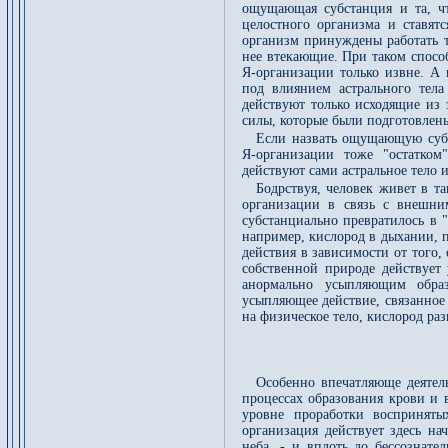
ощущающая субстанция и та, чт
целостного организма и ставят
организм принуждены работать т
нее втекающие. При таком спосо
Я-организации только извне. А 
под влиянием астрального тела
действуют только исходящие из 
силы, которые были подготовлен
Если назвать ощущающую субс
Я-организации тоже "остатком
действуют сами астральное тело и
Бодрствуя, человек живет в та
организации в связь с внешни
субстанциально превратилось в 
например, кислород в дыхании, по
действия в зависимости от того,
собственной природе действует
анормально усыпляющим образ
усыпляющее действие, связанное 
на физическое тело, кислород раз
Особенно впечатляюще деятель
процессах образования крови и 
уровне проработки восприняты
организация действует здесь н
неба, - и вплоть до бессознате