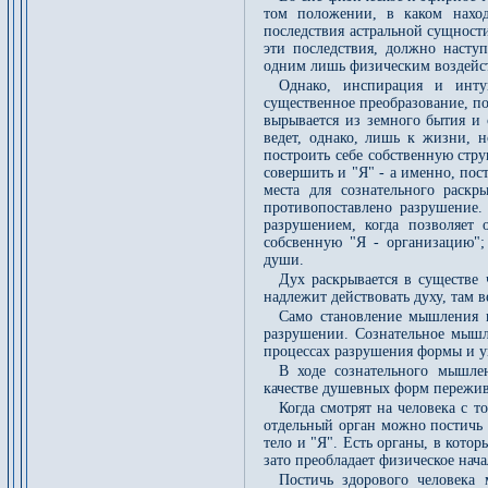
том положении, в каком наход
последствия астральной сущности
эти последствия, должно насту
одним лишь физическим воздейст
Однако, инспирация и инту
существенное преобразование, по
вырывается из земного бытия и 
ведет, однако, лишь к жизни, 
построить себе собственную стр
совершить и "Я" - а именно, пос
места для сознательного раск
противопоставлено разрушение.
разрушением, когда позволяет
собсвенную "Я - организацию";
души.
Дух раскрывается в существе 
надлежит действовать духу, там 
Само становление мышления в
разрушении. Сознательное мышле
процессах разрушения формы и у
В ходе сознательного мышле
качестве душевных форм пережив
Когда смотрят на человека с т
отдельный орган можно постичь т
тело и "Я". Есть органы, в котор
зато преобладает физическое нача
Постичь здорового человека