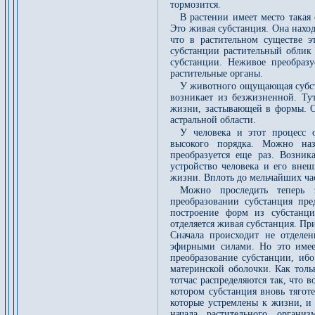
тормозится.
В растении имеет место такая
Это живая субстанция. Она наход
что в растительном существе э
субстанции растительный облик 
субстанции. Неживое преобразу
растительные органы.
У животного ощущающая субста
возникает из безжизненной. Ту
жизни, застывающей в формы. Он
астральной области.
У человека и этот процесс 
высокого порядка. Можно на
преобразуется еще раз. Возник
устройство человека и его вне
жизни. Вплоть до мельчайших ча
Можно проследить теперь 
преобразовании субстанция пре
построение форм из субстанци
отделяется живая субстанция. П
Сначала происходит не отделе
эфирными силами. Но это имее
преобразование субстанции, иб
материнской оболочки. Как толь
тотчас распределяются так, что 
котором субстанция вновь тягот
которые устремлены к жизни, и
начала растительного орган