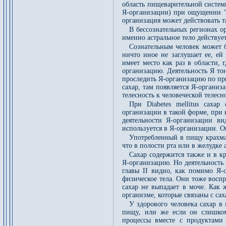
область пищеварительной системы
Я-организации) при ощущении "с
организация может действовать т
В бессознательных регионах о
именно астральное тело действует
Сознательным человек может б
ничто иное не заглушает ее, ей
имеет место как раз в области, 
организацию. Деятельность Я тон
проследить Я-организацию по прис
сахар, там появляется Я-организ
телесность к человеческой телесн
При Diabetes mellitus саха
организации в такой форме, при 
деятельности Я-организации в
используется в Я-организации. О
Употребленный в пищу крахмал
что в полости рта или в желудке 
Сахар содержится также и в кр
Я-организацию. Но деятельность
главы II видно, как помимо Я-
физическое тела. Они тоже воспр
сахар не выпадает в моче. Как 
организме, которые связаны с сах
У здорового человека сахар в
пищу, или же если он слишком 
процессы вместе с продуктами 