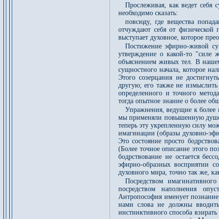
Прослеживая, как ведет себя 
необходимо сказать:
повсюду, где вещества попад
отчуждают себя от физической 
выступает духовное, которое прео
Постижение эфирно-живой сущ
утверждение о какой-то "силе 
объяснением живых тел. В нашем
сущностного начала, которое нал
Этого созерцания не достигну
другую; его также не измыслит
определенного и точного метода
тогда опытное знание о более о
Упражнения, ведущие к более 
мы применяли повышенную душевн
теперь эту укрепленную силу мож
имагинации (образы духовно-эфи
Это состояние просто бодрствов
(Более точное описание этого п
бодрствование не остается бесс
эфирно-образных восприятии со
духовного мира, точно так же, к
Посредством имагинативного
посредством наполнения опус
Антропософия именует познание,
нами слова не должны вводить
инстинктивного способа взирать 