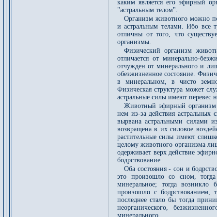
каким является его эфирный ор
"астральным телом".
Организм животного можно по
и астральным телами. Ибо все т
отличны от того, что существу
организмы.
Физический организм животн
отличается от минерально-безж
отчужден от минерального и лиш
обезжизненное состояние. Физич
в минеральном, в чисто земно
Физическая структура может слу
астральные силы имеют перевес 
Животный эфирный организм 
нем из-за действия астральных с
вырвана астральными силами и
возвращена в их силовое воздей
растительные силы имеют слишк
целому животного организма лиш
одерживает верх действие эфирног
бодрствование.
Оба состояния - сон и бодрств
это произошло со сном, тогда
минеральное; тогда возникло 
произошло с бодрствованием, т
последнее стало бы тогда прин
неорганического, безжизненно
минерального.