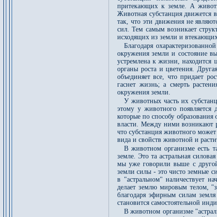
притекающих к земле. А животн
Животная субстанция движется в
так, что эти движения не являю
сил. Тем самым возникает стру
исходящих из земли и втекающих
Благодаря охарактеризованной
окружения земли и состояние вы
устремлена к жизни, находится ц
органы роста и цветения. Друга
объединяет все, что придает ро
гаснет жизнь; а смерть растен
окружения земли.
У животных часть их субстанц
этому у животного появляется 
которые по способу образования 
власти. Между ними возникают р
что субстанция животного может
вида и свойств животной и расти
В животном организме есть та
земле. Это та астральная силов
мы уже говорили выше с другой
земли силы - это чисто земные с
в "астральном" наличествует на
делает землю мировым телом, "з
благодаря эфирным силам земля 
становится самостоятельной инд
В животном организме "астрал