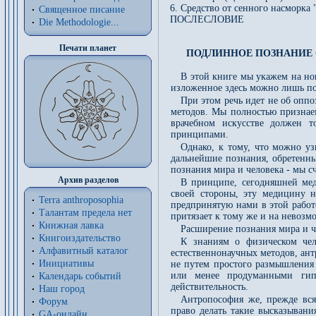
6. Средство от сенного насморка 
Священное писание
ПОСЛЕСЛОВИЕ
Die Methodologie...
Печати планет
ПОДЛИННОЕ ПОЗНАНИЕ 
В этой книге мы укажем на но
изложенное здесь можно лишь по
При этом речь идет не об оп
методов. Мы полностью признае
врачебном искусстве должен т
принципами.
Однако, к тому, что можно у
дальнейшие познания, обретенны
познания мира и человека - мы с
Архив разделов
В принципе, сегодняшней меди
своей стороны, эту медицину н
Terra anthroposophia
предпринятую нами в этой работе
Талантам предела нет
притязает к тому же и на невозм
Книжная лавка
Расширение познания мира и 
Книгоиздательство
К знаниям о физическом чел
Алфавитный каталог
естественнонаучных методов, ант
Инициативы
не путем простого размышления 
или менее продуманными гипо
Календарь событий
действительность.
Наш город
Антропософия же, прежде вся
Форум
право делать такие высказывани
GA-онлайн