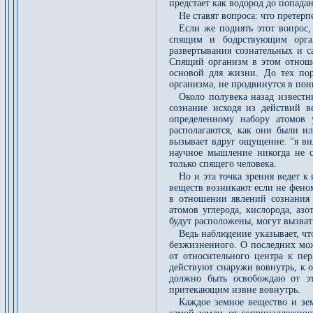
предстает как водород до попада
Не ставят вопроса: что претерп
Если же поднять этот вопрос
спящим и бодрствующим орган
развертывания сознательных и 
Спящий организм в этом отноше
основой для жизни. До тех пор
организма, не продвинутся в пон
Около полувека назад известн
сознание исходя из действий в
определенному набору атомов 
располагаются, как они были и
вызывает вдруг ощущение: "я виж
научное мышление никогда не 
только спящего человека.
Но и эта точка зрения ведет к
веществ возникают если не фено
в отношении явлений сознания 
атомов углерода, кислорода, аз
будут расположены, могут вызва
Ведь наблюдение указывает, 
безжизненного. О последних мож
от относительного центра к пе
действуют снаружи вовнутрь, к 
должно быть освобождаю от э
притекающим извне вовнутрь.
Каждое земное вещество и зе