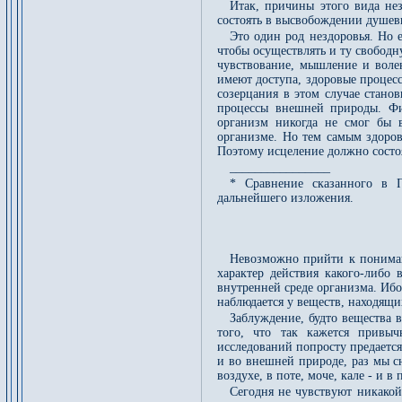
Итак, причины этого вида не
состоять в высвобождении душев
Это один род нездоровья. Но е
чтобы осуществлять и ту свободн
чувствование, мышление и волен
имеют доступа, здоровые процесс
созерцания в этом случае стано
процессы внешней природы. Фи
организм никогда не смог бы в
организме. Но тем самым здоров
Поэтому исцеление должно состо
________________
* Сравнение сказанного в 
дальнейшего изложения.
Невозможно прийти к понимани
характер действия какого-либо
внутренней среде организма. Ибо 
наблюдается у веществ, находящи
Заблуждение, будто вещества 
того, что так кажется привы
исследований попросту предается 
и во внешней природе, раз мы сн
воздухе, в поте, моче, кале - и 
Сегодня не чувствуют никакой