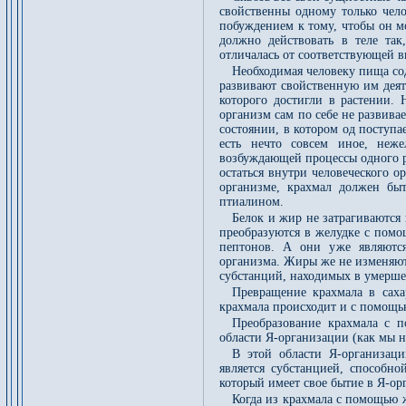
свойственны одному только чел
побуждением к тому, чтобы он м
должно действовать в теле так
отличалась от соответствующей в
Необходимая человеку пища со
развивают свойственную им деят
которого достигли в растении. 
организм сам по себе не развива
состоянии, в котором од поступа
есть нечто совсем иное, неже
возбуждающей процессы одного р
остаться внутри человеческого о
организме, крахмал должен быт
птиалином.
Белок и жир не затрагиваются
преобразуются в желудке с помо
пептонов. А они уже являются
организма. Жиры же не изменяют
субстанций, находимых в умерше
Превращение крахмала в саха
крахмала происходит и с помощь
Преобразование крахмала с п
области Я-организации (как мы на
В этой области Я-организаци
является субстанцией, способно
который имеет свое бытие в Я-ор
Когда из крахмала с помощью ж