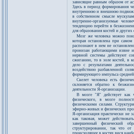
зависящие равным образом от ас
Здесь в период формирования че
внутреннюю и внешнюю подвижност
в собственном смысле мускулам
внутренне-организуемые чело
тенденцию перейти в безжизненн
для образования костей и других
Мозг же человека можно поня
которая остановлена при самом 
распознают в нем не остановле
пронизан работающими извне им
нервной системы действуют со
сжиганию, то в золе костей, в 
дело с результатами деятельн
воздействию разбавленной соля
формирующего импульса средней 
Скелет человека есть физиче
склоняется обратно к безжизн
деятельности Я-организации.
В мозге "Я" действует как 
физического, в мозге полно
физическими силами. Структури
эфирно-живых и физических проц
Я-организация практически не з
как таковая, может действоват
завершенный физический обр
структурировании, так что от
происходящее в костях вися наиб