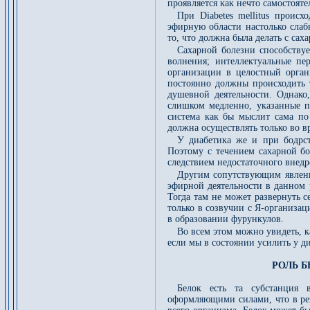
проявляется как нечто самостоят
При Diabetes mellitus происх
эфирную области настолько слабн
то, что должна была делать с сах
Сахарной болезни способствуе
волнения; интеллектуальные пе
организации в целостный орган
постоянно должны происходить 
душевной деятельности. Однако
слишком медленно, указанные п
система как бы мыслит сама по 
должна осуществлять только во в
У диабетика же и при бодрст
Поэтому с течением сахарной бо
следствием недостаточного внед
Другим сопутствующим явление
эфирной деятельности в данном р
Тогда там не может развернуть с
только в созвучии с Я-организа
в образовании фурункулов.
Во всем этом можно увидеть, ка
если мы в состоянии усилить у д
РОЛЬ Б
Белок есть та субстанция 
оформляющими силами, что в рез