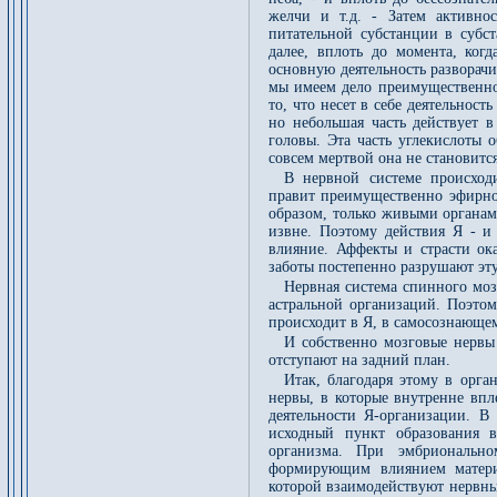
желчи и т.д. - Затем активно
питательной субстанции в субс
далее, вплоть до момента, когд
основную деятельность разворачи
мы имеем дело преимущественно
то, что несет в себе деятельност
но небольшая часть действует в
головы. Эта часть углекислоты 
совсем мертвой она не становится
В нервной системе происход
правит преимущественно эфирное
образом, только живыми органам
извне. Поэтому действия Я - и
влияние. Аффекты и страсти ока
заботы постепенно разрушают эт
Нервная система спинного моз
астральной организаций. Поэтом
происходит в Я, в самосознающем
И собственно мозговые нервы
отступают на задний план.
Итак, благодаря этому в орга
нервы, в которые внутренне впл
деятельности Я-организации. В
исходный пункт образования в
организма. При эмбриональн
формирующим влиянием материн
которой взаимодействуют нервны