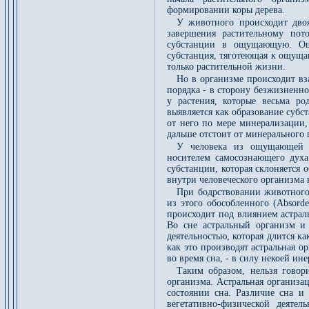
формировании коры дерева.
У животного происходит дво
завершения растительному пот
субстанции в ощущающую. Ощу
субстанция, тяготеющая к ощуща
только растительной жизни.
Но в организме происходит вз
порядка - в сторону безжизненно
у растения, которые весьма р
выявляется как образование суб
от него по мере минерализации,
дальше отстоит от минерального 
У человека из ощущающей су
носителем самосознающего духа
субстанции, которая склоняется
внутри человеческого организма
При бодрствовании животного 
из этого обособленного (Absord
происходит под влиянием астраль
Во сне астральный организм и
деятельностью, которая длится к
как это производят астральная 
во время сна, - в силу некоей ин
Таким образом, нельзя говор
организма. Астральная организа
состоянии сна. Различие сна и
вегетативно-физической деяте