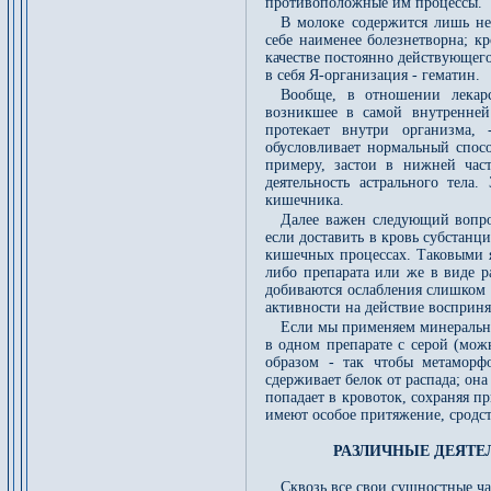
противоположные им процессы.
В молоке содержится лишь нез
себе наименее болезнетворна; к
качестве постоянно действующего
в себя Я-организация - гематин.
Вообще, в отношении лекарс
возникшее в самой внутренней
протекает внутри организма, 
обусловливает нормальный спосо
примеру, застои в нижней ча
деятельность астрального тела
кишечника.
Далее важен следующий вопрос
если доставить в кровь субстанц
кишечных процессах. Таковыми я
либо препарата или же в виде ра
добиваются ослабления слишком 
активности на действие восприн
Если мы применяем минеральну
в одном препарате с серой (мож
образом - так чтобы метаморф
сдерживает белок от распада; он
попадает в кровоток, сохраняя пр
имеют особое притяжение, сродст
РАЗЛИЧНЫЕ ДЕЯТЕ
Сквозь все свои сущностные ча