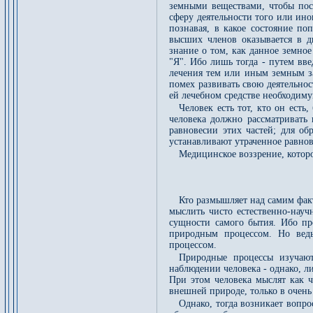
земными веществами, чтобы пост
сферу деятельности того или ин
познавая, в какое состояние по
высших членов оказывается в д
знание о том, как данное земно
"Я". Ибо лишь тогда - путем вв
лечения тем или иным земным за
помех развивать свою деятельнос
ей лечебном средстве необходиму
Человек есть тот, кто он есть
человека должно рассматривать 
равновесии этих частей; для об
устанавливают утраченное равнов
Медицинское воззрение, которое
Кто размышляет над самим факт
мыслить чисто естественно-науч
сущности самого бытия. Ибо про
природным процессом. Но ведь
процессом.
Природные процессы изучают
наблюдении человека - однако, 
При этом человека мыслят как ч
внешней природе, только в очень
Однако, тогда возникает вопро