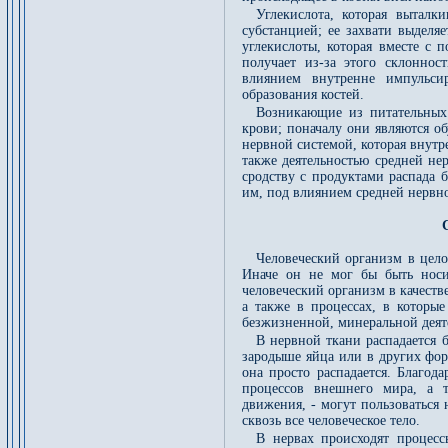
Углекислота, которая выталк
субстанцией; ее захвати выделяе
углекислоты, которая вместе с 
получает из-за этого склоннос
влиянием внутренне импульси
образования костей.
Возникающие из питательных
крови; поначалу они являются о
нервной системой, которая внутр
также деятельностью средней нер
сродству с продуктами распада 
им, под влиянием средней нервно
Человеческий организм в цело
Иначе он не мог бы быть носи
человеческий организм в качестве
а также в процессах, в которы
безжизненной, минеральной деят
В нервной ткани распадается б
зародыше яйца или в других фор
она просто распадается. Благод
процессов внешнего мира, а т
движения, - могут пользоваться 
сквозь все человеческое тело.
В нервах происходят процесс