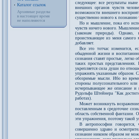
следующее: все результаты ныне
Каталог ссылок
внешних органов чувств челов
Архивные разделы
возможности внешнего восприяти
в настоящее время
существенно нового к познанию т
не наполняются
Но и мышление, пока его испо
чувств ничего нового. Мышление 
(законам природы). Однако, 
проистекающее из меня самого 
добавляет.
Все это тотчас изменится, е
обыденной жизни и воспитанию.
сознания ставят простые, легко
таких простых представлениях. 
укрепляется сила души по отнош
упражнять указанным образом. С
обозримые мысли. Ибо во время
стороны полусознательного или
исчерпывающее же описание и п
Рудольфа Штейнера "Как достиг
работах).
Может возникнуть возражение,
поставленным в средоточие созн
область собственной фантазии. 
эти упражнения, поэтому такой у
В антропософии говорится, 
совершенно здраво и осмотрите
сознание никоим образом не може