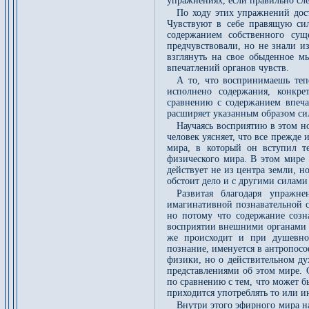
упражнениях, если правильно сле
По ходу этих упражнений дос
Чувствуют в себе правящую сил
содержанием собственного сущ
предчувствовали, но не знали и
взглянуть на свое обыденное 
впечатлений органов чувств.
А то, что воспринимаешь те
исполнено содержания, конкре
сравнению с содержанием впеча
расширяет указанным образом си
Научаясь восприятию в этом н
человек уясняет, что все прежде
мира, в который он вступил т
физического мира. В этом мире 
действует не из центра земли, н
обстоит дело и с другими силами
Развитая благодаря упражне
имагинативной познавательной с
но потому что содержание соз
восприятии внешними органами ч
же происходит и при душевной
познание, именуется в антропос
физики, но о действительном д
представлениями об этом мире. 
по сравнению с тем, что может бы
приходится употреблять то или и
Внутри этого эфирного мира н