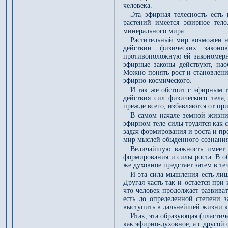
человека.
Эта эфирная телесность есть
растений имеется эфирное тел
минерального мира.
Растительный мир возможен на
действии физических закон
противоположную ей закономерно
эфирные законы действуют, нао
Можно понять рост и становлени
эфирно-космического.
И так же обстоит с эфирным т
действия сил физического тела,
прежде всего, избавляются от пр
В самом начале земной жизни 
эфирном теле силы трудятся как 
задач формирования и роста и пр
мир мыслей обыденного сознания
Величайшую важность имеет 
формирования и силы роста. В об
же духовное предстает затем в т
И эта сила мышления есть лиш
Другая часть так и остается при
что человек продолжает развиват
есть до определенной степени з
выступить в дальнейшей жизни к
Итак, эта образующая (пластич
как эфирно-духовное, а с другой