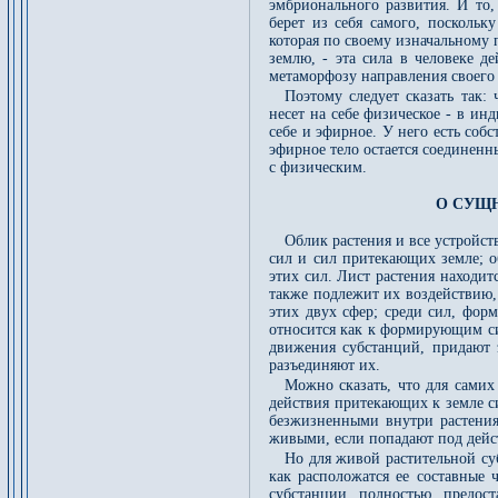
эмбрионального развития. И то,
берет из себя самого, поскольк
которая по своему изначальному 
землю, - эта сила в человеке д
метаморфозу направления своего 
Поэтому следует сказать так:
несет на себе физическое - в ин
себе и эфирное. У него есть собс
эфирное тело остается соединенн
с физическим.
О СУЩ
Облик растения и все устройст
сил и сил притекающих земле; о
этих сил. Лист растения находи
также подлежит их воздействию,
этих двух сфер; среди сил, форм
относится как к формирующим си
движения субстанций, придают 
разъединяют их.
Можно сказать, что для самих
действия притекающих к земле с
безжизненными внутри растения,
живыми, если попадают под дейст
Но для живой растительной су
как расположатся ее составные 
субстанции полностью предос