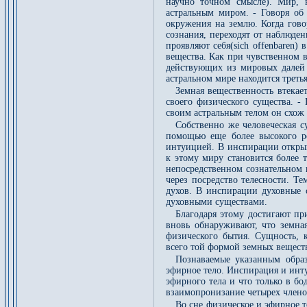
научно точном смысле). Мир, 
астральным миром. - Говоря об
окружения на землю. Когда гово
сознания, переходят от наблюде
проявляют себя(sich offenbaren)
вещества. Как при чувственном вз
действующих из мировых далей 
астральном мире находится третья
Земная вещественность втекае
своего физического существа. -
своим астральным телом он схож
Собственно же человеческая с
помощью еще более высокого р
интуицией. В инспирации откры
к этому миру становится более 
непосредственном сознательном 
через посредство телесности. Т
духов. В инспирации духовные 
духовными существами.
Благодаря этому достигают пр
вновь обнаруживают, что земная
физического бытия. Сущность, к
всего той формой земных веществ
Познаваемые указанным образ
эфирное тело. Инспирация и инту
эфирного тела и что только в б
взаимопронизание четырех члено
Во сне физическое и эфирное т