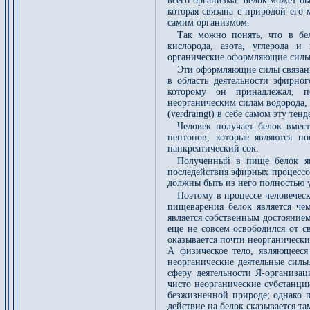
всего организма. Белок может бы
которая связана с природой его
самим организмом.
Так можно понять, что в бел
кислорода, азота, углерода и
органические оформляющие силы 
Эти оформляющие силы связаны
в область деятельности эфирног
которому он принадлежал, п
неорганическим силам водорода, 
(verdraingt) в себе самом эту т
Человек получает белок вмес
пептонов, которые являются п
панкреатический сок.
Полученный в пище белок яв
последействия эфирных процессов
должны быть из него полностью 
Поэтому в процессе человечес
пищеварения белок является че
является собственным достояние
еще не совсем освободился от с
оказывается почти неорганически
А физическое тело, являющееся
неорганические деятельные силы
сферу деятельности Я-организац
чисто неорганические субстанци
безжизненной природе; однако п
действие на белок сказывается та