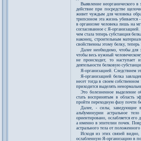
Выявление неорганического в х
действие при посредстве щелоч
живет чуждым для человека обра
трипсином эта жизнь убивается 
в организме человека лишь на мг
согласованное с Я-организацией.
чем стала теперь субстанция белк
наконец, строительным материал
свойственны этому белку, теперь
Далее необходимо, чтобы для
чтобы весь нужный человеческому
не происходит, то наступает и
деятельности белковую субстанци
Я-организацией. Следствием эт
Я-организацией белка завладе
несет тогда в своем собственно
приходится выделять ненормальн
Это болезненное выделение о
стать воспринятым в область эф
пройти переходную фазу почти б
Далее, - силы, заведующие в
альбуминурии астральное тел
ориентировано, ослабляется его д
а именно в эпителии почек. Пов
астрального тела от положенного
Исходя из этих связей видно,
ослабленную Я-организацию в по