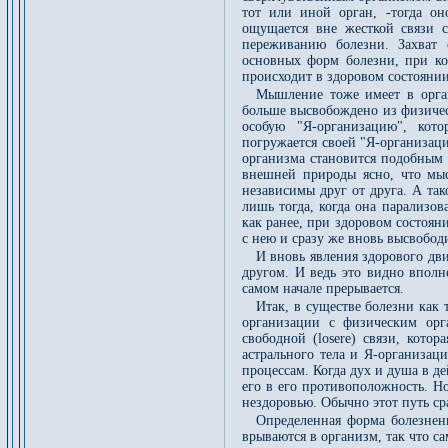
тот или иной орган, -тогда он
ощущается вне жесткой связи с
переживанию болезни. Захват 
основных форм болезни, при кот
происходит в здоровом состоянии
Мышление тоже имеет в орга
больше высвобождено из физичес
особую "Я-организацию", кот
погружается своей "Я-организаци
организма становится подобным
внешней природы ясно, что мыс
независимы друг от друга. А та
лишь тогда, когда она парализов
как ранее, при здоровом состояни
с нею и сразу же вновь высвободи
И вновь явления здорового дви
другом. И ведь это видно вполн
самом начале прерывается.
Итак, в существе болезни как 
организации с физическим орг
свободной (loserе) связи, кото
астрального тела и Я-организац
процессам. Когда дух и душа в д
его в его противоположность. Н
нездоровью. Обычно этот путь ср
Определенная форма болезненн
врываются в организм, так что с