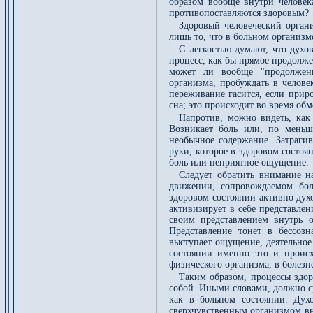
образом вообще внутри человек
противопоставляются здоровым?
Здоровый человеческий органи
лишь то, что в больном организм
С легкостью думают, что духо
процесс, как бы прямое продолж
может ли вообще "продолжени
организма, пробуждать в челове
переживание гасится, если прир
сна; это происходит во время обм
Напротив, можно видеть, как 
Возникает боль или, по меньш
необычное содержание. Затрагив
руки, которое в здоровом состо
боль или неприятное ощущение.
Следует обратить внимание н
движении, сопровождаемом бол
здоровом состоянии активно дух
активизирует в себе представле
своим представлением внутрь о
Представление тонет в бессоз
выступает ощущение, деятельное
состоянии именно это и проис
физического организма, в болез
Таким образом, процессы здо
собой. Иными словами, должно су
как в больном состоянии. Духо
сверхчувственным организмом вну