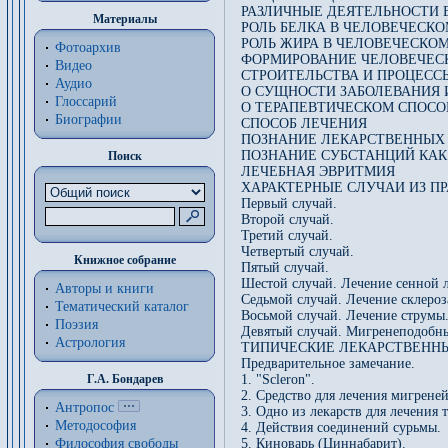
РАЗЛИЧНЫЕ ДЕЯТЕЛЬНОСТИ 
Материалы
РОЛЬ БЕЛКА В ЧЕЛОВЕЧЕСК
РОЛЬ ЖИРА В ЧЕЛОВЕЧЕСК
Фотоархив
ФОРМИРОВАНИЕ ЧЕЛОВЕЧЕСК
Видео
СТРОИТЕЛЬСТВА И ПРОЦЕСС
Аудио
О СУЩНОСТИ ЗАБОЛЕВАНИЯ 
Глоссарий
О ТЕРАПЕВТИЧЕСКОМ СПОС
Биографии
СПОСОБ ЛЕЧЕНИЯ
ПОЗНАНИЕ ЛЕКАРСТВЕННЫХ
ПОЗНАНИЕ СУБСТАНЦИЙ КАК
Поиск
ЛЕЧЕБНАЯ ЭВРИТМИЯ
ХАРАКТЕРНЫЕ СЛУЧАИ ИЗ П
Первый случай.
Второй случай.
Третий случай.
Четвертый случай.
Книжное собрание
Пятый случай.
Шестой случай. Лечение сенной 
Авторы и книги
Седьмой случай. Лечение склероз
Тематический каталог
Восьмой случай. Лечение струмы
Поэзия
Девятый случай. Мигренеподобны
Астрология
ТИПИЧЕСКИЕ ЛЕКАРСТВЕННЫ
Предварительное замечание.
Г.А. Бондарев
1. "Scleron".
2. Средство для лечения мигреней
Антропос
3. Одно из лекарств для лечения 
Методософия
4. Действия соединений сурьмы.
Философия cвободы
5. Киноварь (Циннабарит).