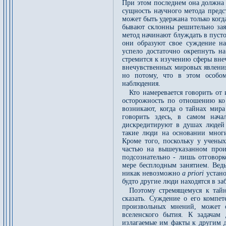
При этом последнем она должна 
сущность научного метода предс
может быть удержана только ког
бывают склонны решительно заяв
метод начинают блуждать в пусто
они образуют свое суждение на
успело достаточно окрепнуть на
стремится к изучению сферы вне
внечувственных мировых явления
но потому, что в этом особом
наблюдения.
Кто намеревается говорить от
осторожность по отношению ко
возникают, когда о тайнах мир
говорить здесь, в самом нача
дискредитируют в душах людей 
такие люди на основании мног
Кроме того, поскольку у учены
частью на вышеуказанном прои
подсознательно - лишь отговор
мере бесплодным занятием. Ведь
никак невозможно
a priori
устано
будто другие люди находятся в з
Поэтому стремящемуся к тайн
сказать. Суждение о его компет
произвольных мнений, может 
вселенского бытия. К задачам 
излагаемые им факты к другим 