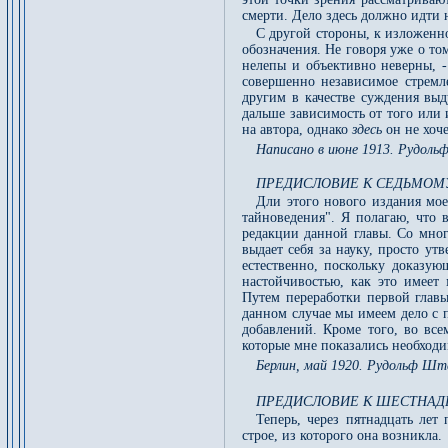
смерти. Дело здесь должно идти 
С другой стороны, к изложенн
обозначения. Не говоря уже о том
нелепы и объективно неверны, -
совершенно независимое стремле
другим в качестве суждения вы
дальше зависимость от того или
на автора, однако
здесь
он не хоч
Написано в июне 1913. Рудоль
ПРЕДИСЛОВИЕ К СЕДЬМОМ
Дли этого нового издания мое
тайноведения". Я полагаю, что 
редакции данной главы. Со мног
выдает себя за науку, просто ут
естественно, поскольку доказую
настойчивостью, как это имеет
Путем переработки первой главы
данном случае мы имеем дело с п
добавлений. Кроме того, во все
которые мне показались необход
Берлин, май 1920. Рудольф Шт
ПРЕДИСЛОВИЕ К ШЕСТНАД
Теперь, через пятнадцать лет
строе, из которого она возникла.