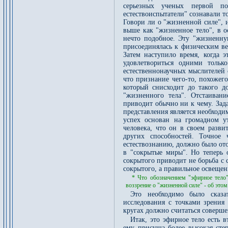
серьезных ученых первой по
естествоиспытатели" сознавали т
Говори ли о "жизненной силе", и
выше как "жизненное тело", в о
нечто подобное. Эту "жизненну
присоединялась к физическим ве
Затем наступило время, когда э
удовлетвориться одними толь
естественнонаучных мыслителей 
что признание чего-то, похожег
который снисходит до такого д
"жизненного тела". Отстаиван
приводит обычно ни к чему. Зад
представления является необход
успех основан на громадном у
человека, что он в своем разви
других способностей. Точное 
естествознанию, должно было ото
в "сокрытые миры". Но теперь о
сокрытого приводит не борьба с
сокрытого, а правильное освещени
* Что обозначением "эфирное тело"
воззрение о "жизненной силе" - об этом
Это необходимо было сказат
исследования с точками зрения 
кругах должно считаться соверш
Итак, это эфирное тело есть 
ему присуща более высокая степ