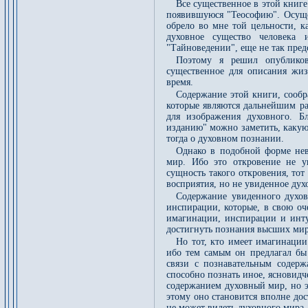
Все существенное в этой книге
появившуюся "Теософию". Осущес
обрело во мне той цельности, 
духовное существо человека
"Тайноведении", еще не так пред
Поэтому я решил опубликов
существенное для описания жиз
время.
Содержание этой книги, сообр
которые являются дальнейшим р
для изображения духовного. Б
изданию" можно заметить, какую
тогда о духовном познании.
Однако в подобной форме нев
мир. Ибо это откровение не у
сущность такого откровения, то
восприятия, но не увиденное дух
Содержание увиденного духов
инспирации, которые, в свою оч
имагинации, инспирации и инт
достигнуть познания высших мир
Но тот, кто имеет имагинации
ибо тем самым он предлагал бы
связи с познавательным содер
способно познать иное, ясновидче
содержанием духовный мир, но э
этому оно становится вполне до
не может видеть духовного мира.