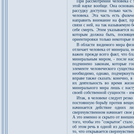
При рассмотрении человека с т
этой науке вообще. Она основан
рассудку доступна только часть
человека. Эта часть есть
физич
направить внимание на факт, пр
связи с ней, на так называемую 
себе смерть. Этим указывается н
которым должна быть, посвяще
ориентировки только некоторые п
В области видимого мира физи
отличает человека от минерала, н
важен прежде всего факт, что бла
минеральным миром, - после нас
подчинено законам, которые го
элементе человеческого существ
необходимо, однако, подчеркнуть
вправе также сказать: конечно, в
их деятельность во время жиз
минерального мира лишь с насту
своей собственной сущности - им
Итак, в человеке следует резк
постоянную борьбу против вещес
начинается действие одних л
сверхчувственном начинает свое р
А это именно и скрыто от внешн
того, чтобы это "сокрытое" стал
об этом речь в одной из дальней
то, что открывается сверхчувств