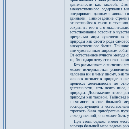
деятельности как таковой. Эт
внечувственного содержания мир
оперировать данными
этого
с
данными. Тайноведение стремит
относящийся к связи и течению 
сохранить его в его мыслительн
естествознание говорит о чувст
пределами мира чувственных в
природы как своего рода самово
внечувственного бытия. Тайнове
вне-чувственным мировым событи
От естественнонаучного метода 
то, благодаря чему естествознан
Кто размышляет о значении ест
может исчерпываться усвоением
человека ни к чему иному, как 
человек познает в природе живе
процессе деятельности по от
деятельности, есть нечто иное,
природы. Достижение этого раз
природы как таковой. Тайновед н
значимость в еще большей мере
господствующей в естествознан
строгость была приобретена пут
силе душевной, она может быть у
При этом, однако, имеет мест
гораздо большей мере ведома ра