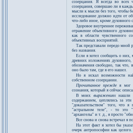
созерцания. Я всегда во всех 
созерцания, совершаю ли я кажды
мысли к мысли без того, чтобы бе
исследование должно идти от о
что-либо иное, кроме духовного 
Здоровое внутреннее пережива
отражение объективного духовно
как в области чувственного с
объективных восприятий.
Так представали передо мной 
без названия.
Если я хотел сообщить о них,
древних изложениях духовного, 
обозначения свободно, так что, 
оно было там, где я его нашел.
Но я искал возможности н
собственном созерцании.
Прочитанное прежде
я мог 
сознания, который я сейчас описа
В моих
выражениях
нашли 
содержанием, цеплялись за эти
"доказательством" того, что я
"астральном теле", - то это 
"архангелы" и т. д., я просто "о
Все снова и снова встречал я 
На этот факт я хотел бы указ
очерк антропософии как целого.