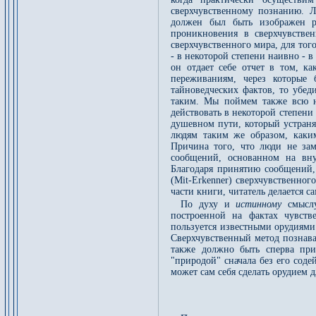
сверхчувственному познанию. Л
должен был быть изображен ра
проникновения в сверхчувстве
сверхчувственного мира, для тог
- в некоторой степени наивно - 
он отдает себе отчет в том, ка
переживаниям, через которые
тайноведческих фактов, то убед
таким. Мы поймем также всю не
действовать в некоторой степени
душевном пути, который устран
людям таким же образом, каки
Причина того, что люди не за
сообщений, основанном на вну
Благодаря принятию сообщений, 
(Mit-Erkenner) сверхчувственно
части книги, читатель делается с
По духу и
истинному
смысл
построенной на фактах чувств
пользуется известными орудиями 
Сверхчувственный метод познаван
также должно быть сперва при
"природой" сначала без его сод
может сам себя сделать орудием 