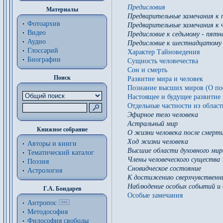
Предисловия
Материалы
Предварительные замечания к 
Фотоархив
Предварительные замечания к 
Видео
Предисловие к седьмому - пят
Аудио
Предисловие к шестнадцатому 
Глоссарий
Характер Тайноведения
Биографии
Сущность человечества
Сон и смерть
Поиск
Развитие мира и человек
Познание высших миров (О п
Настоящее и будущее развитие 
Отдельные частности из облас
Эфирное тело человека
Астральный мир
Книжное собрание
О жизни человека после смерт
Ход жизни человека
Авторы и книги
Высшие области духовного мир
Тематический каталог
Члены человеческого существа
Поэзия
Сновидческое состояние
Астрология
К достижению сверхчувственн
Наблюдение особых событий и 
Г.А. Бондарев
Особые замечания
Антропос
Методософия
Философия cвободы