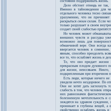
состоянии поддерживать жизнь.
Дело обстоит отнюдь не так, 
Именно в тайноведении для че
отдельного человека тесно связа
уразумению, что он причиняет
раскрыться
своим
силам. Если че
только разрушает в своем внутр
создает своей слабостью препятст
Но человек может обманыватьс
внешних чувств и рассудка уже
возможно лишь для поверхност
обманчивой вере. Они всегда ка
ввергается человек в сомнение
явным, способно преодолеть вся
все то, что ослабляет жизнь и д
То, что оно придает жизни 
прекрасным плодом духовного по
для жизни, неиссякаем. Никто,
подкрепленным при вторичном п
Есть люди, которые ничего не 
увидели нечто нездоровое. По о
Они не хотят дать заглохнуть т
слабость в том, что человек отв
них равнозначен фантастическо
болезненную мечтательность и с
зиждятся на здравом суждении, 
проникает в глубины вещей, а 
свойственно ослаблять жизнь и 