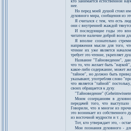
кто занимается естественной нау
нее.
Но перед моей душой стоял име
духовного мира, сообщения из э
Я считался с тем, что есть л
они с внутренней жаждой тянутс
И последующие годы это впо
читателе наличие доброй воли д
Я вполне сознательно стреми
напряжения мысли для того, чт
чтение их уже является начало
требует это чтение, укрепляет д
Название "Тайноведение", дан
что то, что желает быть "наукой
какое-либо содержание, может жел
"тайное", но должно быть привед
указывают, употребляя слово "пр
что является "тайной" постольк
своих обращается к духу.
"Тайноведение" (Geheimwissens
Моим созерцаниям в духовно
передачей того, что выступал
Говорили, что я многое из проч
это возникает из собственного д
из восточной мудрости и т. д.
Тот, кто утверждает это, - ос
Мои познания духовного - для