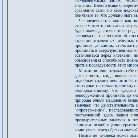
неопровержимы,
однако,
несмо
значения. Вместо всяких теорети
сравнения сами по себе недоказ
понятным то, что должно быть в
Человеческое познание, как он
что не может проникать в сверх
будет иметь для известного род
человека с его естественной спо
строения отдаленных небесных т
проникает до клеток, столь же п
проникать в сверхчувственные ми
остановиться перед клетками, н
обыкновенная способность позна
против исследуемости этих миро
Можно вполне отдавать себе 
даже понять, когда высказыва
подобным сравнением, хотя бы то
эти строки не только проникнут э
благороднейшему, что сделано
невооруженной проникать до кле
природы
этого
мышления являет
замечает, что действительность
"опровержений", последовавших
поставленной здесь задачи ил
предварительных заметках к эт
слишком низкой оценке серьезно
замкнуться перед
образом мыслей
Познание человека может быть