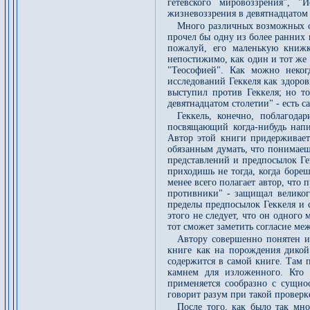
гетевского мировоззрения", 
жизневоззрения в девятнадцатом 
Много различных возможных оц
прочел бы одну из более ранних 
пожалуй, его маленькую книжк
непостижимо, как один и тот же 
"Теософией". Как можно некогд
исследований Геккеля как здоро
выступил против Геккеля; но т
девятнадцатом столетии" - есть 
Геккель, конечно, поблагода
посвящающий когда-нибудь напи
Автор этой книги придерживаетс
обязанным думать, что понимаешь
представлений и предпосылок Ге
приходишь не тогда, когда бореш
менее всего полагает автор, что 
противники" - защищал великого
пределы предпосылок Геккеля и 
этого не следует, что он одного
тот сможет заметить согласие м
Автору совершенно понятен и
книге как на порождения дикой
содержится в самой книге. Там
камнем для изложенного. Кто
применяется сообразно с сущнос
говорит разум при такой проверк
После того, как было так мно