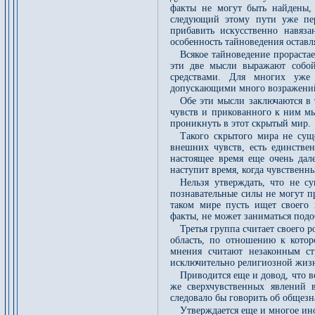
факты не могут быть найдены,
следующий этому пути уже пе
прибавить искусственно навяза
особенность тайноведения оставл
Всякое тайноведение прорастае
эти две мысли выражают собой
средствами. Для многих уже
допускающими много возражений,
Обе эти мысли заключаются в
чувств и прикованного к ним мы
проникнуть в этот скрытый мир.
Такого скрытого мира не сущ
внешних чувств, есть единстве
настоящее время еще очень дале
наступит время, когда чувственн
Нельзя утверждать, что не с
познавательные силы не могут п
таком мире пусть ищет своего 
факты, не может заниматься под
Третья группа считает своего 
область, по отношению к котор
мнения считают незаконным ст
исключительно религиозной жиз
Приводится еще и довод, что 
же сверхчувственных явлений 
следовало бы говорить об общез
Утверждается еще и многое ин