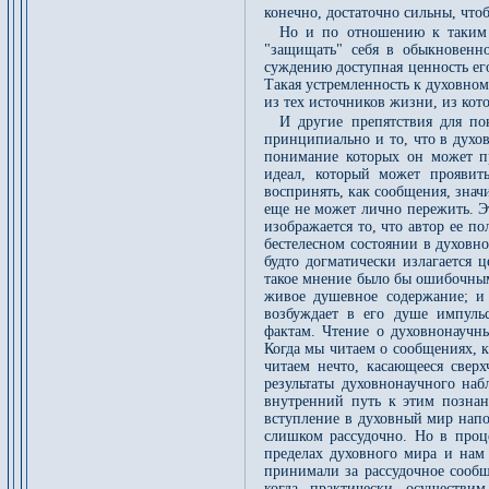
конечно, достаточно сильны, что
Но и по отношению к таким 
"защищать" себя в обыкновенно
суждению доступная ценность его
Такая устремленность к духовном
из тех источников жизни, из кот
И другие препятствия для п
принципиально и то, что в духо
понимание которых он может пр
идеал, который может проявить
воспринять, как сообщения, зна
еще не может лично пережить. Э
изображается то, что автор ее п
бестелесном состоянии в духовно
будто догматически излагается 
такое мнение было бы ошибочным.
живое душевное содержание; и 
возбуждает в его душе импуль
фактам. Чтение о духовнонаучны
Когда мы читаем о сообщениях, 
читаем нечто, касающееся свер
результаты духовнонаучного наб
внутренний путь к этим познани
вступление в духовный мир напо
слишком рассудочно. Но в про
пределах духовного мира и нам 
принимали за рассудочное сооб
когда практически осуществи