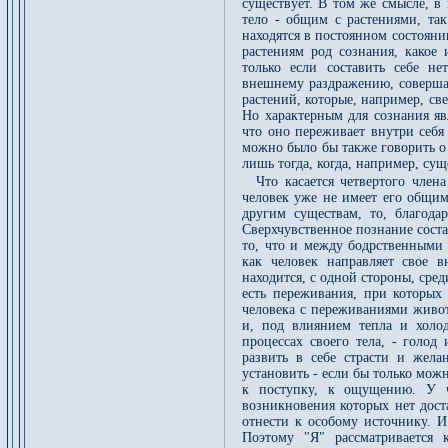
существует. В том же смысле, в
тело - общим с растениями, так
находятся в постоянном состояни
растениям род сознания, како
только если составить себе не
внешнему раздражению, соверша
растений, которые, например, св
Но характерным для сознания яв
что оно переживает внутри себя
можно было бы также говорить о 
лишь тогда, когда, например, сущ
Что касается четвертого член
человек уже не имеет его общи
другим существам, то, благод
Сверхчувственное познание соста
то, что и между бодрственными 
как человек направляет свое 
находится, с одной стороны, сред
есть переживания, при которых 
человека с переживаниями живо
и, под влиянием тепла и холо
процессах своего тела, - голо
развить в себе страсти и жел
установить - если бы только можн
к поступку, к ощущению. У ч
возникновения которых нет доста
отнести к особому источнику. И
Поэтому "Я" рассматривается 