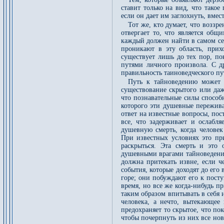
ставит только на вид, что тако
если он дает им заглохнуть, вмес
Тот же, кто думает, что возз
отвергает то, что является общ
каждый должен найти в самом себ
проникают в эту область, прих
существует лишь до тех пор, п
путями личного произвола. С др
правильность таиноведческого пут
Путь к тайноведению может 
существование скрытого или даж
что познавательные силы способн
которого эти душевные пережива
ответ на известные вопросы, по
все, что задерживает и ослабл
душевную смерть, когда человек
При известных условиях это при
раскрыться. Эта смерть и это
душевными врагами тайноведения.
должна притекать извне, если ч
события, которые доходят до его
горе; они побуждают его к пост
время, но все же когда-нибудь п
таким образом впитывать в себя 
человека, а нечто, вытекающее
предохраняет то скрытое, что пок
чтобы почерпнуть из них все но