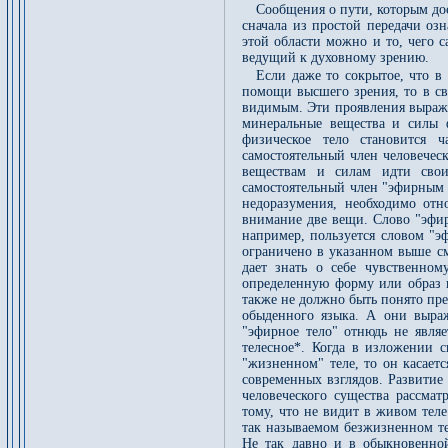
Сообщения о пути, которым дос
сначала из простой передачи оз
этой области можно и то, чего 
ведущий к духовному зрению.
Если даже то сокрытое, что в
помощи высшего зрения, то в св
видимым. Эти проявления выража
минеральные вещества и силы ф
физическое тело становится ч
самостоятельный член человечес
веществам и силам идти сво
самостоятельный член "эфирным 
недоразумения, необходимо отн
внимание две вещи. Слово "эфир
например, пользуется словом "эф
ограничено в указанном выше с
дает знать о себе чувственно
определенную форму или образ 
также не должно быть понято пр
обыденного языка. А они выраж
"эфирное тело" отнюдь не являе
телесное*. Когда в изложении 
"жизненном" теле, то он касает
современных взглядов. Развитие
человеческого существа рассма
тому, что не видит в живом теле
так называемом безжизненном те
Не так давно и в обыкновенной