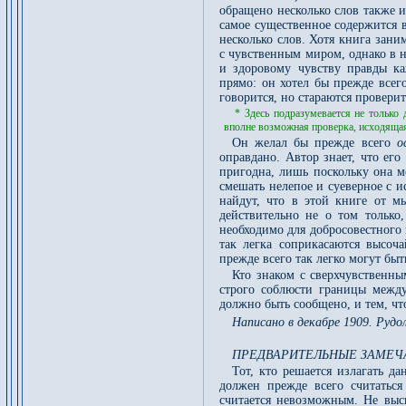
обращено несколько слов также и
самое существенное содержится в
несколько слов. Хотя книга зани
с чувственным миром, однако в н
и здоровому чувству правды ка
прямо: он хотел бы прежде всег
говорится, но стараются провер
* Здесь подразумевается не только
вполне возможная проверка, исходящая
Он желал бы прежде всего
о
оправдано. Автор знает, что ег
пригодна, лишь поскольку она м
смешать нелепое и суеверное с 
найдут, что в этой книге от м
действительно не о том только
необходимо для добросовестного 
так легка соприкасаются высоч
прежде всего так легко могут бы
Кто знаком с сверхчувственны
строго соблюсти границы между
должно быть сообщено, и тем, ч
Написано в декабре 1909. Руд
ПРЕДВАРИТЕЛЬНЫЕ ЗАМЕЧ
Тот, кто решается излагать д
должен прежде всего считатьс
считается невозможным. Не выс