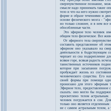
сверхчувственное познание, може
смысле надо принимать такие опи
тело и что на него нужно смотрет
форме и образе течениями и дви
основе физического мозга - "эфи
но только сложнее, и в нем все
обособленные части.
Это эфирное тело человек и
общим тело физическое. Все живо
От эфирного тела сверхчувств
составить представление об это
эфирном оно указывало на смерт
деятельности в бодрствующем со
черпает из сна подкрепление дл
всякое горе, всякая радость исч
таинственных источников подним
которое при засыпании погруж
пробуждает жизнь из состояния
человеческого существа. Его на
своей формы при помощи одни
пронизано для этого эфирным т
Эфирное тело, предоставленное 
сказать: оно могло бы поддержи
просветлено телом астральным. 
человек погружается в сон. Для
только оно является отделенным
не с самим астральным телом, а