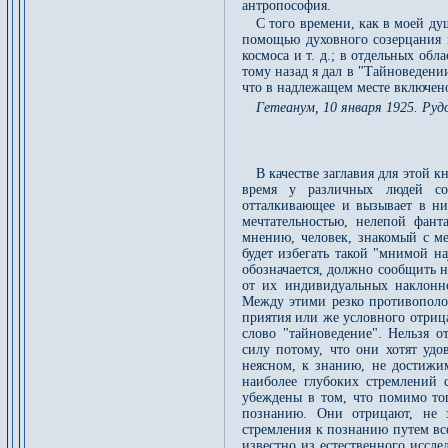
антропософия.
С того времени, как в моей ду
помощью духовного созерцания н
космоса и т. д.; в отдельных обл
тому назад я дал в "Тайноведении
что в надлежащем месте включено
Гетеанум, 10 января 1925. Ру
В качестве заглавия для этой 
время у различных людей со
отталкивающее и вызывает в ни
мечтательностью, нелепой фанта
мнению, человек, знакомый с м
будет избегать такой "мнимой на
обозначается, должно сообщить н
от их индивидуальных наклонн
Между этими резко противопол
приятия или же условного отрица
слово "тайноведение". Нельзя о
силу потому, что они хотят удо
неясном, к знанию, не достижи
наиболее глубоких стремлений 
убеждены в том, что помимо тог
познанию. Они отрицают, не з
стремления к познанию путем всег
известно из естественного иссле