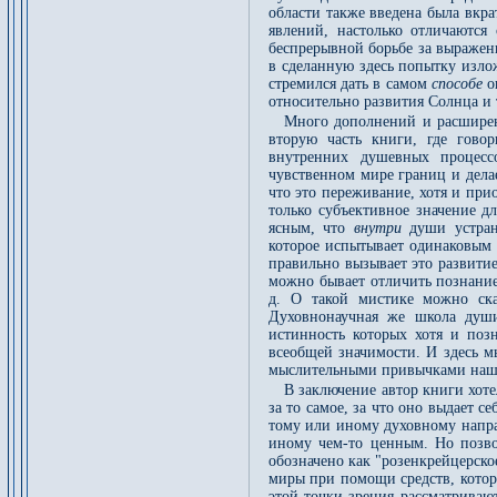
области также введена была вкра
явлений, настолько отличаются
беспрерывной борьбе за выражен
в сделанную здесь попытку излож
стремился дать в самом
способе
о
относительно развития Солнца и т
Много дополнений и расширен
вторую часть книги, где гово
внутренних душевных процесс
чувственном мире границ и дела
что это переживание, хотя и при
только субъективное значение д
ясным, что
внутри
души устран
которое испытывает одинаковым
правильно вызывает это развитие.
можно бывает отличить познание
д. О такой мистике можно ска
Духовнонаучная же школа души
истинность которых хотя и поз
всеобщей значимости. И здесь м
мыслительными привычками наш
В заключение автор книги хот
за то самое, за что оно выдает 
тому или иному духовному направ
иному чем-то ценным. Но позвол
обозначено как "розенкрейцерское
миры при помощи средств, котор
этой точки зрения рассматриваю