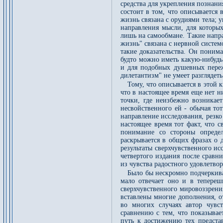
средства для укрепления познани
состоит в том, что описывается
жизнь связана с орудиями тела; 
направления мысли, для которы
лишь на самообмане. Такие напра
жизнь" связана с нервной системо
такие доказательства. Он понима
будто можно иметь какую-нибудь
и для подобных душевных переж
дилетантизм" не умеет разглядеть
Тому, что описывается в этой 
что в настоящее время еще нет 
точки, где неизбежно возникае
несвойственного ей - обычая тот
направление исследования, резко
настоящее время тот факт, что с
понимание со стороны опреде
раскрывается в общих фразах о 
результаты сверхчувственного ис
четвертого издания после сравн
из чувства радостного удовлетвор
Было бы нескромно подчеркиват
мало отвечает оно и в тепереш
сверхчувственного мировоззрени
вставлены многие дополнения, о
во многих случаях автор чувс
сравнению с тем, что показывае
путь к достижению тех предста