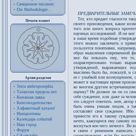
Священное писание
Die Methodologie...
ПРЕДВАРИТЕЛЬНЫЕ ЗАМЕЧ
Тот, кто предает гласности та
Печати планет
своего произведения, какие воз
того или иного вопроса прочтет
научных исследований. И он мог
в наше время подобные утвержде
этого можно заключить о прямо
пользуется понятиями, например,
образ мышления современной физ
мог бы показать ему, что то,
охарактеризовано только выр
утверждений, выражающих по
мыслимо было бы, пожалуй, и сл
ее с улыбкой или возмущением, с
Архив разделов
может в настоящее время произв
Terra anthroposophia
ко многим другим встречающимся
Талантам предела нет
оценку? Не должен ли он со
св
себе суждение, или даже за чело
Книжная лавка
это следует ответить:
нет,
автор 
Книгоиздательство
быть очень умным лицом, а та
Алфавитный каталог
составляет свое суждение. Ибо
Инициативы
привести его к такому суждению
Календарь событий
нечто, кажущееся ему самому по
Наш город
коснуться кое-чего личного. Во в
Форум
в связи с решением написать э
GA-онлайн
существование, если бы носило