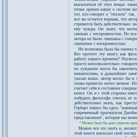
высказаться об этих вещах такж
точки зрения науки о системе же
тот, кто говорит о "теплоте" так
все же остается верным, что авто
стремится быть действительно зн
ему чужды. Он знает, что мотив
смешан с нескромностью. Но все
автора не были смешаны с совер
смешение с нескромностью.
Но возможна была бы оценка т
Кто прочтет эту книгу как фило
работу нашего времени? Неужели
просто непозволительно говорит
но суждение могло бы закончить
невыносимы, и дальнейшее заня
указан выше, автор желал бы и з
снова привести нечто личное. Из
считает себя в состоянии соверше
книге. Он и с этой стороны имел
побудить философа считать ее 
действительно знать, как прест
Гербарт нашел бы здесь "наивны
современный прагматизм Джеймса
представления", которые мы може
* Можно было бы даже серьезно прин
Можно все это знать и, несмо
этой книги высказал свой взгля