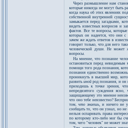
Через размышление нам станов
которые никогда не могут быть р
когда наука об этих явлениях п
собственной внутренней сущност
замыкается перед загадками, ко
видеть известных вопросов и за
фактов. Все те вопросы, которые
которых он надеется, что они с
зачем же ждать ответов в извес
говорит только, что для него та
человеческой души. Не может ж
вопросы.
На мнение, что познание чело
остановиться перед невидимым 
помощи того рода познания, кото
познания единственно возможны
проникнуть в высший мир, котор
развить
иной
род познания, и он
приходишь к точке зрения, чт
непредвзятого суждения ясно,
защищающему это мнение неизвес
что оно тебе неизвестно? Беспр
том,
что знаешь,
и ничего не у
сообщать то, что он узнал, но не
нельзя оспаривать права интерес
по которому кто-либо мог бы сч
том, чего "человек" не может зна
Тем, которые объявляют дерзо