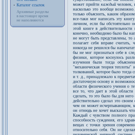
может прийти
каждый
человек,
Каталог ссылок
насколько это вообще возможно.
Архивные разделы
только объяснить, каким образо
в настоящее время
все-таки мог написать эту книг
не наполняются
личном, если бы обстоятельно о
этой книге в действительности 
конечно, необходимо было бы нап
не могут быть представлены, то 
полагает себя вправе считать, 
никогда не решился бы напечатат
бы не мог признаться себе в сл
физики, которое коснулось раз
изучения были тогда объяснен
"механическая теория теплоты" 
толкований, которое было тогда 
и т. д., принадлежало к предмета
достаточную основу и возможнос
области физического учения о т
все то, что дает в этой област
сделать, то это было бы для не
действительно сделал это своим
чем он может исчерпывающим, как
он отнюдь не хочет высказать ч
Каждый с чувством полного прав
способность суждения, его здрав
вещах с точки зрения современ
относительно себя. Он не сдела
человеческой нервной системе