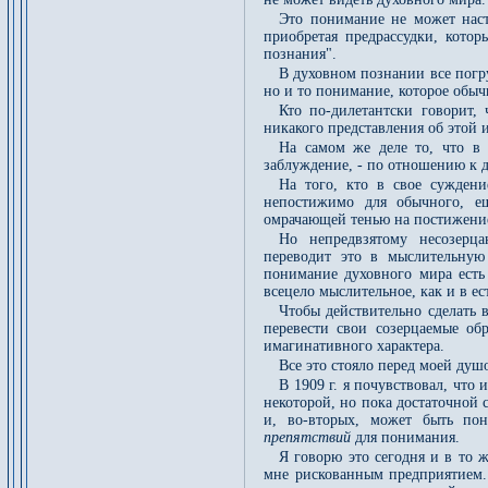
Это понимание не может наст
приобретая предрассудки, кото
познания".
В духовном познании все погр
но и то понимание, которое обыч
Кто по-дилетантски говорит,
никакого представления об этой 
На самом же деле то, что в
заблуждение, - по отношению к 
На того, кто в свое суждени
непостижимо для обычного, ещ
омрачающей тенью на постижение
Но непредвзятому несозерц
переводит это в мыслительную
понимание духовного мира есть
всецело мыслительное, как и в ес
Чтобы действительно сделать
перевести свои созерцаемые об
имагинативного характера.
Все это стояло перед моей душо
В 1909 г. я почувствовал, что 
некоторой, но пока достаточной 
и, во-вторых, может быть по
препятствий
для понимания.
Я говорю это сегодня и в то ж
мне рискованным предприятием. 