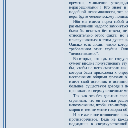
времени, мышление утвержда
неразрешимыми"? Кто знает и
подобной невозможности, тот вс
вера, будто человеческому поним
Ибо мы имеем перед собой дв
размышлении надолго замкнуться
были бы остаться без ответа, н
относительно этого факта; но
прислушиваться к этим душевным
Однако есть люди, число кото
требованиям этих глубин. Они
"непостижимое".
Во-вторых, отнюдь не следуе
сумеет вполне почувствовать эту
бы, чтобы на него смотрели как
которая была приложена к опред
несколькими общими фразами о "
имеет свой источник в истинно
большее: существуют доводы в по
проникать в сверхчувственные м
Так как это без дальних сло
странным, что он все-таки реша
невозможным, чтобы кто-нибудь
миров и тем не менее говорил об
И все же такое отношение воз
противоречивое. Ведь не кажд
подходишь к сверхчувственной 