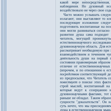
какой мере непосредственная
наблюдения. Но духовный исс
воздействовало не через свое со
Часто можно услышать следую
излагают; они выставляют то ил
последующее изложение следуе
подготовить воспитанные на по
они могли развиваться согласно
развитии душа сама подходит 
читатель, могущий проникнуть
естественнонаучного исследовани
духовнонаучную область. Для ест
рассматривает необходимую при 
взаимодействием и течением чу
деятельность души на первый 
состоянии правомерным образом 
отличие от естественнонаучны
(впрочем, и по отношению к ест
посредством
соответствующей де
из предпосылки, что Читатель 
повествует
о поиске этих факт
строй мыслей, воспитанный на
которые ведут к созерцанию н
духовнонаучными фактами, тот в
раньше не обладал. Таким образ
сущности "доказательств". Он н
суть нечто, что мы присоединяе
душа в естественнонаучном мышл