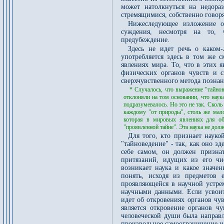
может натолкнуться на недора
стремящимися, собственно говоря
Нижеследующее изложение об
суждения, несмотря на то, ч
предубеждение.
Здесь не идет речь о каком
употребляется здесь в том же с
явлениях мира. То, что в этих 
физических органов чувств и с
сверхчувственного метода позна
* Случалось, что выражение "тайнов
отклоняли на том основании, что наук
подразумевалось. Но это не так. Сколь
каждому "от природы", столь же мало 
которая в мировых явлениях для обы
"проявленной тайне". Эта наука не долж
Для того, кто признает науко
"тайноведение" - так, как оно зд
себе самом, он должен признат
притязаний, идущих из его чи
возникает наука и какое значе
понять, исходя из предметов 
проявляющейся в научной устре
научными данными. Если усвоить
идет об откровениях органов чу
является откровение органов чу
человеческой души была направл
произвольное самоограничение и,