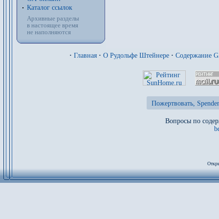
Каталог ссылок
Архивные разделы
в настоящее время
не наполняются
·
Главная
·
О Рудольфе Штейнере
·
Содержание 
Пожертвовать, Spenden
Вопросы по содер
b
Откры