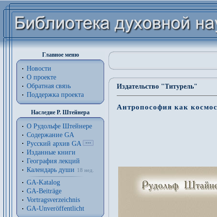
Главное меню
Новости
О проекте
Обратная связь
Издательство "Титурель"
Поддержка проекта
Антропософия как космо
Наследие Р. Штейнера
О Рудольфе Штейнере
Содержание GA
Русский архив GA
Изданные книги
География лекций
Календарь души
18 нед.
GA-Katalog
GA-Beiträge
Vortragsverzeichnis
GA-Unveröffentlicht