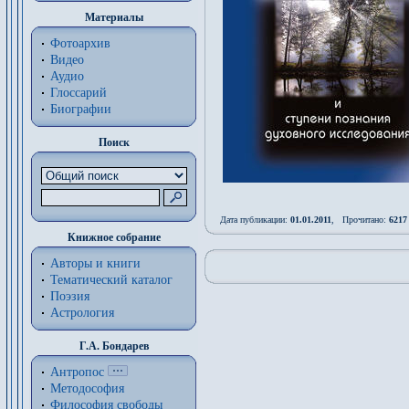
Материалы
Фотоархив
Видео
Аудио
Глоссарий
Биографии
Поиск
Дата публикации:
01.01.2011
, Прочитано:
6217
Книжное собрание
Авторы и книги
Тематический каталог
Поэзия
Астрология
Г.А. Бондарев
Антропос
Методософия
Философия cвободы