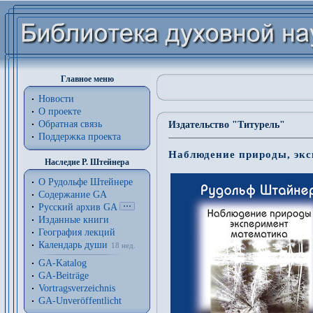
Главное меню
Новости
О проекте
Обратная связь
Издательство "Титурель"
Поддержка проекта
Наблюдение природы, экс
Наследие Р. Штейнера
О Рудольфе Штейнере
Содержание GA
Русский архив GA
Изданные книги
География лекций
Календарь души
18 нед.
GA-Katalog
GA-Beiträge
Vortragsverzeichnis
GA-Unveröffentlicht