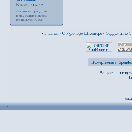
Каталог ссылок
Архивные разделы
в настоящее время
не наполняются
·
Главная
·
О Рудольфе Штейнере
·
Содержание 
Пожертвовать, Spenden
Вопросы по содер
b
Откры