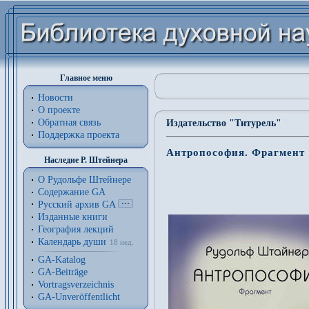
Главное меню
Новости
О проекте
Обратная связь
Издательство "Титурель"
Поддержка проекта
Антропософия. Фрагмент 1
Наследие Р. Штейнера
О Рудольфе Штейнере
Содержание GA
Русский архив GA
Изданные книги
География лекций
Календарь души
18 нед.
GA-Katalog
GA-Beiträge
Vortragsverzeichnis
GA-Unveröffentlicht