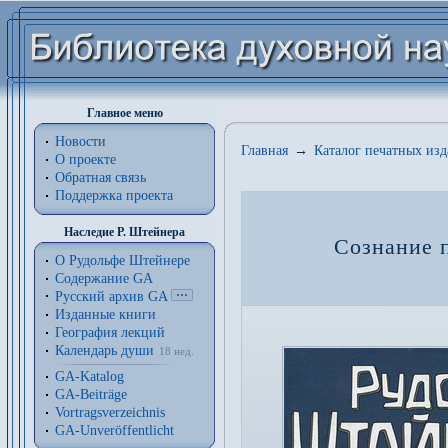
Главное меню
Новости
Главная
→
Каталог печатных из
О проекте
Обратная связь
Поддержка проекта
Наследие Р. Штейнера
Сознание 
О Рудольфе Штейнере
Содержание GA
Русский архив GA
Изданные книги
География лекций
Календарь души
18 нед.
GA-Katalog
GA-Beiträge
Vortragsverzeichnis
GA-Unveröffentlicht