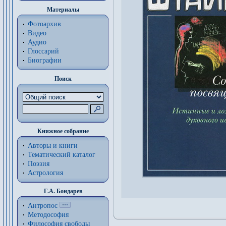
Материалы
Фотоархив
Видео
Аудио
Глоссарий
Биографии
Поиск
Книжное собрание
Авторы и книги
Тематический каталог
Поэзия
Астрология
Г.А. Бондарев
Антропос
Методософия
Философия cвободы