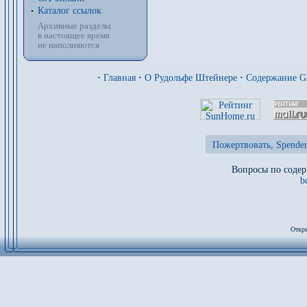
Каталог ссылок
Архивные разделы
в настоящее время
не наполняются
·
Главная
·
О Рудольфе Штейнере
·
Содержание 
Пожертвовать, Spenden
Вопросы по содер
b
Откры