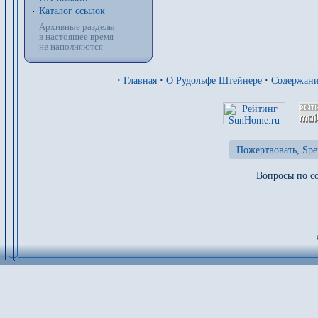
Каталог ссылок
Архивные разделы
в настоящее время
не наполняются
·
Главная
·
О Рудольфе Штейнере
·
Содержан
Пожертвовать, Spe
Вопросы по со