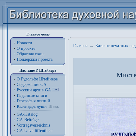
Главное меню
Новости
Главная
→
Каталог печатных из
О проекте
Обратная связь
Поддержка проекта
Наследие Р. Штейнера
Мисте
О Рудольфе Штейнере
Содержание GA
Русский архив GA
Изданные книги
География лекций
Календарь души
18 нед.
GA-Katalog
GA-Beiträge
Vortragsverzeichnis
GA-Unveröffentlicht