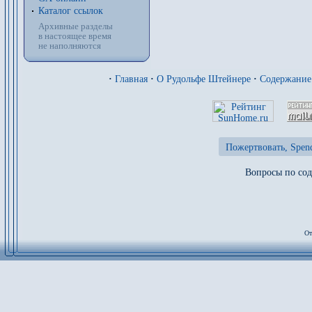
Каталог ссылок
Архивные разделы
в настоящее время
не наполняются
·
Главная
·
О Рудольфе Штейнере
·
Содержание
Пожертвовать, Spend
Вопросы по сод
От