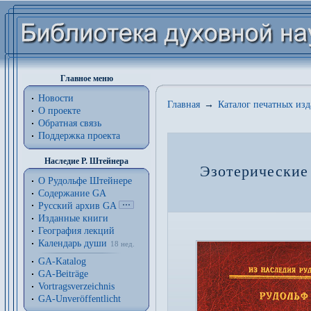
Главное меню
Новости
Главная
→
Каталог печатных из
О проекте
Обратная связь
Поддержка проекта
Наследие Р. Штейнера
Эзотерические
О Рудольфе Штейнере
Содержание GA
Русский архив GA
Изданные книги
География лекций
Календарь души
18 нед.
GA-Katalog
GA-Beiträge
Vortragsverzeichnis
GA-Unveröffentlicht