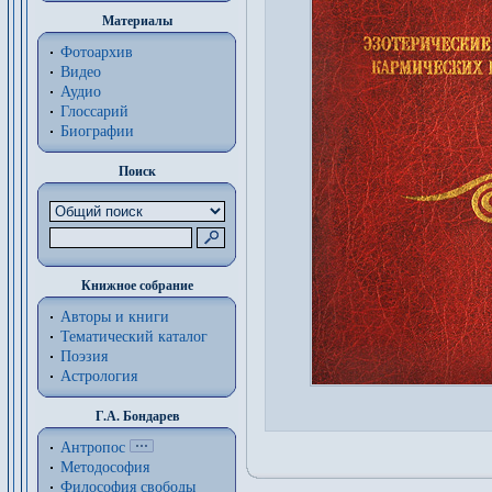
Материалы
Фотоархив
Видео
Аудио
Глоссарий
Биографии
Поиск
Книжное собрание
Авторы и книги
Тематический каталог
Поэзия
Астрология
Г.А. Бондарев
Антропос
Методософия
Философия cвободы