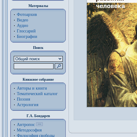
Материалы
Фотоархив
Видео
Аудио
Глоссарий
Биографии
Поиск
Книжное собрание
Авторы и книги
Тематический каталог
Поэзия
Астрология
Г.А. Бондарев
Антропос
Методософия
Философия cвободы