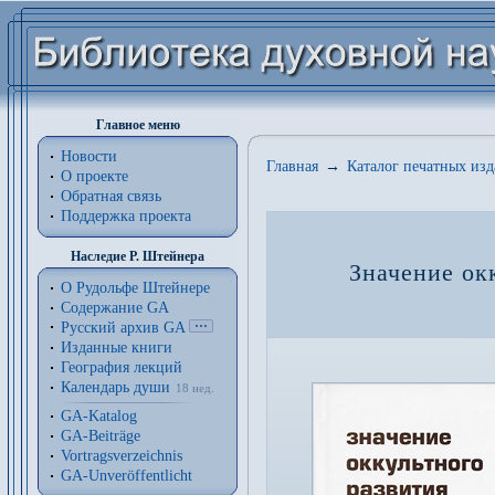
Главное меню
Новости
Главная
→
Каталог печатных из
О проекте
Обратная связь
Поддержка проекта
Наследие Р. Штейнера
Значение окк
О Рудольфе Штейнере
Содержание GA
Русский архив GA
Изданные книги
География лекций
Календарь души
18 нед.
GA-Katalog
GA-Beiträge
Vortragsverzeichnis
GA-Unveröffentlicht