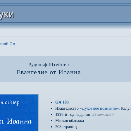
даний GA
Рудольф Штейнер
Евангелие от Иоанна
GA 103
Издательство «
Духовное познание
», Калу
1998
-й год издания
28 лет назад
Мягкая обложка
208 страниц