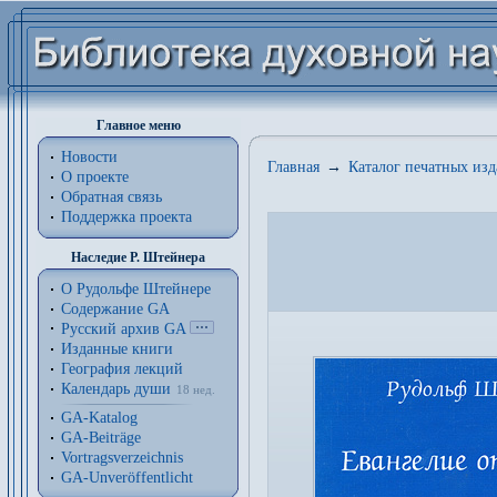
Главное меню
Новости
Главная
→
Каталог печатных из
О проекте
Обратная связь
Поддержка проекта
Наследие Р. Штейнера
О Рудольфе Штейнере
Содержание GA
Русский архив GA
Изданные книги
География лекций
Календарь души
18 нед.
GA-Katalog
GA-Beiträge
Vortragsverzeichnis
GA-Unveröffentlicht