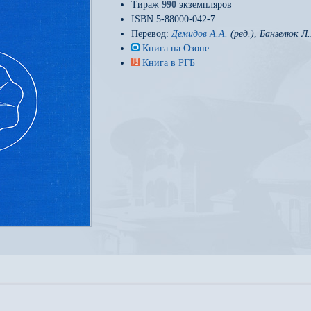
Тираж
990
экземпляров
ISBN 5-88000-042-7
Перевод:
Демидов А.А.
(ред.)
,
Банзелюк Л.
Книга на Озоне
Книга в РГБ