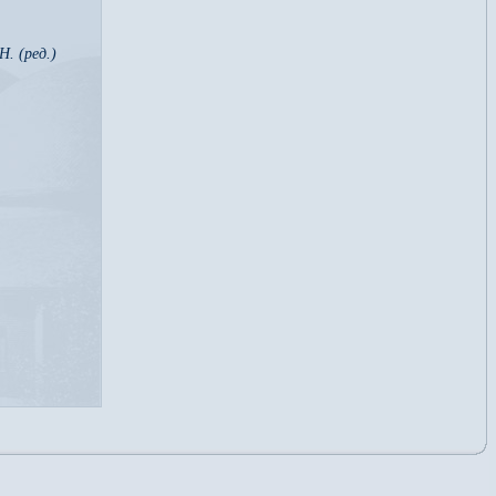
Н.
(ред.)