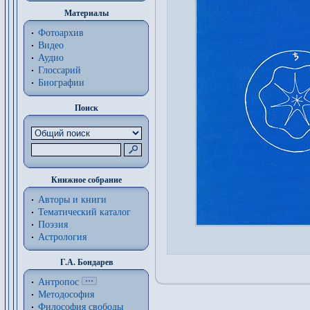
Материалы
Фотоархив
Видео
Аудио
Глоссарий
Биографии
Поиск
Книжное собрание
Авторы и книги
Тематический каталог
Поэзия
Астрология
Г.А. Бондарев
Антропос
Методософия
Философия cвободы