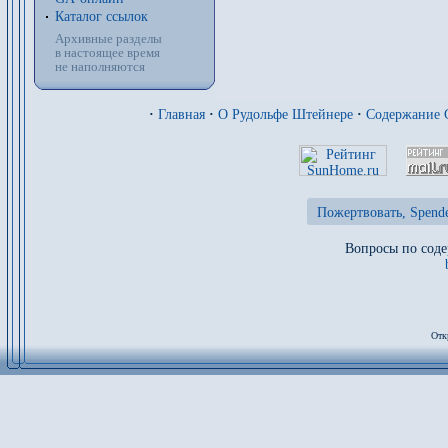
Каталог ссылок
Архивные разделы
в настоящее время
не наполняются
·
Главная
·
О Рудольфе Штейнере
·
Содержание
Пожертвовать, Spende
Вопросы по соде
Отк