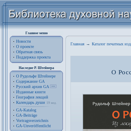
Главное меню
Новости
Главная
→
Каталог печатных из
О проекте
Обратная связь
Поддержка проекта
Наследие Р. Штейнера
О Рос
О Рудольфе Штейнере
Содержание GA
Русский архив GA
Изданные книги
География лекций
Календарь души
19 нед.
GA-Katalog
GA-Beiträge
Vortragsverzeichnis
GA-Unveröffentlicht