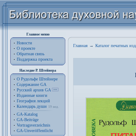
Главное меню
Новости
Главная
→
Каталог печатных из
О проекте
Обратная связь
Поддержка проекта
Наследие Р. Штейнера
О Рудольфе Штейнере
Содержание GA
Русский архив GA
Изданные книги
География лекций
Календарь души
19 нед.
GA-Katalog
GA-Beiträge
Vortragsverzeichnis
GA-Unveröffentlicht