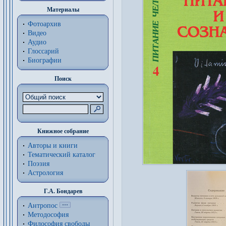
Материалы
Фотоархив
Видео
Аудио
Глоссарий
Биографии
Поиск
Книжное собрание
Авторы и книги
Тематический каталог
Поэзия
Астрология
Г.А. Бондарев
Антропос
Методософия
Философия cвободы