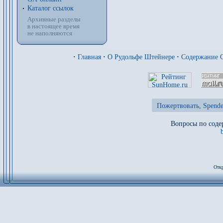
Каталог ссылок
Архивные разделы
в настоящее время
не наполняются
·
Главная
·
О Рудольфе Штейнере
·
Содержание 
Пожертвовать, Spende
Вопросы по соде
Откр