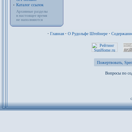
Каталог ссылок
Архивные разделы
в настоящее время
не наполняются
·
Главная
·
О Рудольфе Штейнере
·
Содержани
Пожертвовать, Spen
Вопросы по со
О