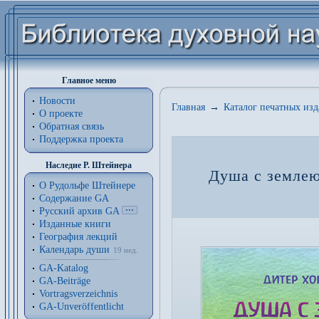
Главное меню
Новости
Главная
→
Каталог печатных из
О проекте
Обратная связь
Поддержка проекта
Наследие Р. Штейнера
Душа с землею
О Рудольфе Штейнере
Содержание GA
Русский архив GA
Изданные книги
География лекций
Календарь души
19 нед.
GA-Katalog
GA-Beiträge
Vortragsverzeichnis
GA-Unveröffentlicht