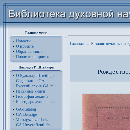
Главное меню
Новости
Главная
→
Каталог печатных из
О проекте
Обратная связь
Поддержка проекта
Наследие Р. Штейнера
Рождество
О Рудольфе Штейнере
Содержание GA
Русский архив GA
Изданные книги
География лекций
Календарь души
19 нед.
GA-Katalog
GA-Beiträge
Vortragsverzeichnis
GA-Unveröffentlicht