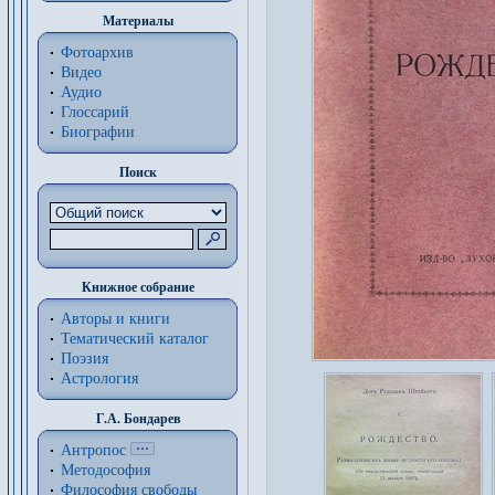
Материалы
Фотоархив
Видео
Аудио
Глоссарий
Биографии
Поиск
Книжное собрание
Авторы и книги
Тематический каталог
Поэзия
Астрология
Г.А. Бондарев
Антропос
Методософия
Философия cвободы