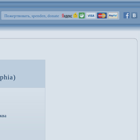
Пожертвовать, spenden, donate
phia)
ква