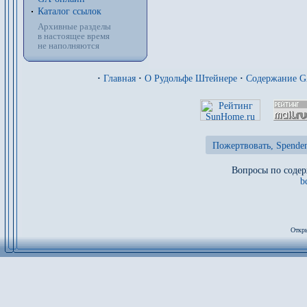
Каталог ссылок
Архивные разделы
в настоящее время
не наполняются
·
Главная
·
О Рудольфе Штейнере
·
Содержание 
Пожертвовать, Spenden
Вопросы по содер
b
Откры