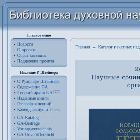
Главное меню
Новости
Главная
→
Каталог печатных из
О проекте
Обратная связь
Поддержка проекта
И
Наследие Р. Штейнера
Научные сочин
О Рудольфе Штейнере
орг
Содержание GA
Русский архив GA
Изданные книги
География лекций
Календарь души
19 нед.
GA-Katalog
GA-Beiträge
Vortragsverzeichnis
GA-Unveröffentlicht