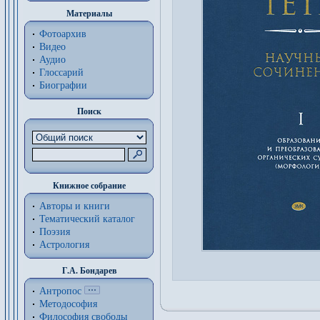
Материалы
Фотоархив
Видео
Аудио
Глоссарий
Биографии
Поиск
Книжное собрание
Авторы и книги
Тематический каталог
Поэзия
Астрология
Г.А. Бондарев
Антропос
Методософия
Философия cвободы