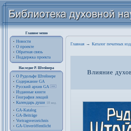
Главное меню
Новости
Главная
→
Каталог печатных из
О проекте
Обратная связь
Поддержка проекта
Наследие Р. Штейнера
Влияние духов
О Рудольфе Штейнере
Содержание GA
Русский архив GA
Изданные книги
География лекций
Календарь души
18 нед.
GA-Katalog
GA-Beiträge
Vortragsverzeichnis
GA-Unveröffentlicht