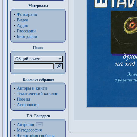
Материалы
Фотоархив
Видео
Аудио
Глоссарий
Биографии
Поиск
Книжное собрание
Авторы и книги
Тематический каталог
Поэзия
Астрология
Г.А. Бондарев
Антропос
Методософия
Философия cвободы