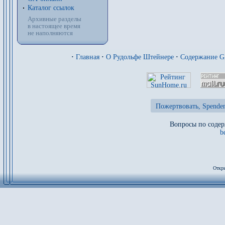
Каталог ссылок
Архивные разделы
в настоящее время
не наполняются
·
Главная
·
О Рудольфе Штейнере
·
Содержание 
Пожертвовать, Spenden
Вопросы по содер
b
Откры