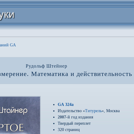
даний GA
Рудольф Штейнер
змерение. Математика и действительность
GA 324a
Издательство «
Титурель
», Москва
2007
-й год издания
Твердый переплет
320 страниц