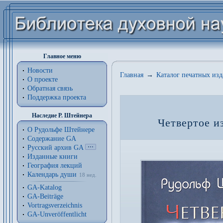
Главное меню
Новости
Главная
→
Каталог печатных из
О проекте
Обратная связь
Поддержка проекта
Наследие Р. Штейнера
Четвертое и
О Рудольфе Штейнере
Содержание GA
Русский архив GA
Изданные книги
География лекций
Календарь души
18 нед.
GA-Katalog
GA-Beiträge
Vortragsverzeichnis
GA-Unveröffentlicht