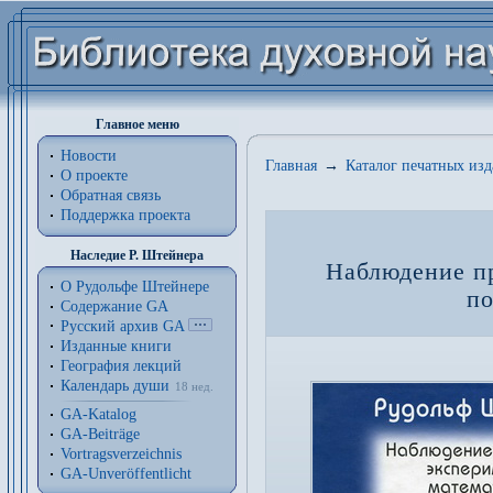
Главное меню
Новости
Главная
→
Каталог печатных из
О проекте
Обратная связь
Поддержка проекта
Наследие Р. Штейнера
Наблюдение пр
О Рудольфе Штейнере
по
Содержание GA
Русский архив GA
Изданные книги
География лекций
Календарь души
18 нед.
GA-Katalog
GA-Beiträge
Vortragsverzeichnis
GA-Unveröffentlicht