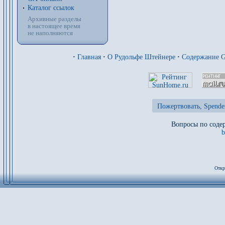
Каталог ссылок
Архивные разделы
в настоящее время
не наполняются
·
Главная
·
О Рудольфе Штейнере
·
Содержание 
Пожертвовать, Spende
Вопросы по содер
b
Откр