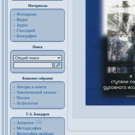
Материалы
Фотоархив
Видео
Аудио
Глоссарий
Биографии
Поиск
Книжное собрание
Авторы и книги
Тематический каталог
Поэзия
Астрология
Г.А. Бондарев
Антропос
Методософия
Философия cвободы