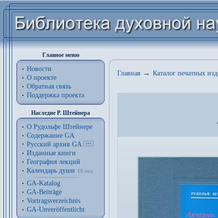
Главное меню
Новости
Главная
→
Каталог печатных из
О проекте
Обратная связь
Поддержка проекта
Наследие Р. Штейнера
О Рудольфе Штейнере
Содержание GA
Русский архив GA
Изданные книги
География лекций
Календарь души
18 нед.
GA-Katalog
GA-Beiträge
Vortragsverzeichnis
GA-Unveröffentlicht