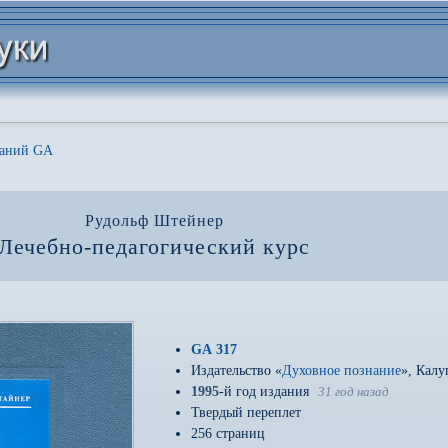
даний GA
Рудольф Штейнер
Лечебно-педагогический курс
GA 317
Издательство «
Духовное познание
», Калу
1995
-й год издания
31 год назад
Твердый переплет
256 страниц