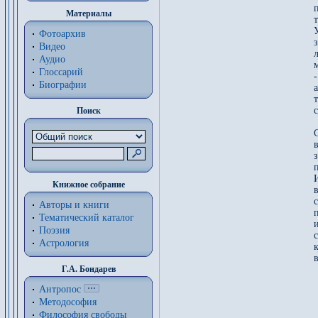
Материалы
т
У
Фотоархив
з
Видео
Аудио
Глоссарий
-
Биографии
а
с
Поиск
С
И
Книжное собрание
в
с
Авторы и книги
п
Тематический каталог
Поэзия
с
Астрология
к
Г.А. Бондарев
Антропос
Методософия
Философия cвободы