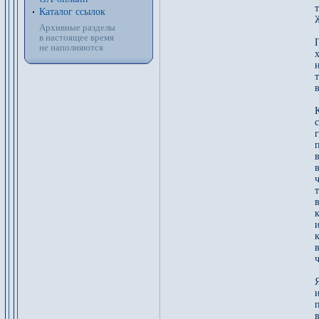
т
Каталог ссылок
Архивные разделы
в настоящее время
не наполняются
н
К
п
в
ч
в
в
Я
п