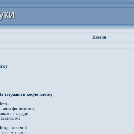
Поэзия
ейку
ето - 

памяти фотоснимок, 

лякоть в сердце 

невыносима. 

Дождь колючий 

 град местами, 
