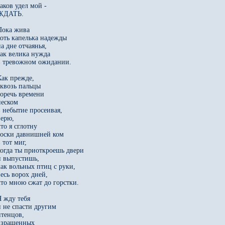
аков удел мой - 

ЖДАТЬ. 

Пока жива 

хоть капелька надежды 

а дне отчаянья, 

так велика нужда 

в тревожном ожидании. 

ак прежде, 

сквозь пальцы 

горечь времени 

еском 

в небытие просеивая, 

ерю, 

то я сглотну 

тоски давнишней ком 

 тот миг, 

когда ты приоткроешь двери 

и выпустишь, 

как вольных птиц с руки, 

есь ворох дней, 

что мною сжат до горстки. 

 жду тебя 

и не спасти другим 

тенцов, 

взращенных 
