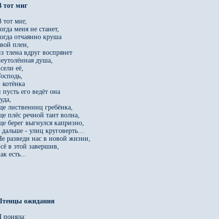
 тот миг, 

огда меня не станет, 

когда отчаянно круша 

вой плен, 

из тлена вдруг воспрянет 

неутолённая душа, 

сели её, 

осподь, 

 котёнка 

 пусть его ведёт она 

уда, 

где лиственниц гребёнка, 

де плёс речной таит волна, 

где берег выгнулся капризно, 

а дальше - улиц круговерть… 

Не разведи нас в новой жизни, 

сё в этой завершив, 

ак есть...

 поняла: 
