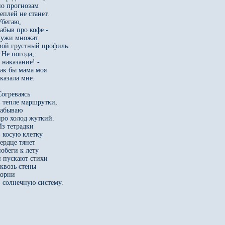
по прогнозам 

еплей не станет. 

бегаю, 

абыв про кофе - 

лужи множат 

мой грустный профиль. 

 Не погода, 

 наказание! - 

так бы мама моя 

казала мне. 

огреваясь 

в тепле маршрутки, 

забываю 

про холод жуткий. 

з тетрадки 

 косую клетку 

ердце тянет 

обеги к лету 

и пускают стихи 

квозь стены 

орни 

в солнечную систему. 
