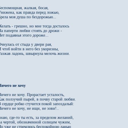
Беспомощная, жалкая, босая, 

Унижена, как правда перед ложью, 

Брела моя душа по бездорожью... 

Желать - грешно, но мне тогда досталось 

На паперти любви стоять до дрожи - 

ет подаянья этого дороже... 

чнулась от стыда у двери рая, 

И чтоб войти в него без укоризны, 

Разжав ладонь, швырнула мелочь жизни. 

Ничего не хочу. Прорастает усталость, 

Как ползучий пырей, в почву старой любви. 

В сердце робко стучится покой запоздалый: 

ичего не хочу, не ищи, не зови!.. 

Знаю, где-то ты есть, за пределом желаний, 

За чертой, обозначенной солнцем чужим, 

Но уже не стремлюсь беспокойною ланью 
