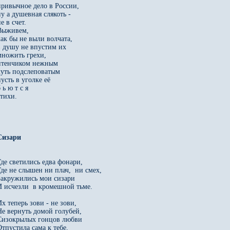
привычное дело в России, 

у а душевная слякоть - 

е в счет. 

Выживем, 

как бы не выли волчата, 

в душу не впустим их 

множить грехи, 

птенчиком нежным 

чуть подслеповатым 

усть в уголке её 

 ь ю т с я 

тихи.

Где светились едва фонари, 

Где не слышен ни плач,  ни смех, 

Закружились мои сизари 

И исчезли  в кромешной тьме. 

х теперь зови - не зови, 

Не вернуть домой голубей, 

Сизокрылых гонцов любви 

тпустила сама к тебе. 
