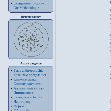
Священное писание
Die Methodologie...
В
к
Печати планет
с
в
Г
в
и
т
г
Архив разделов
Terra anthroposophia
в
Талантам предела нет
к
Книжная лавка
Книгоиздательство
Алфавитный каталог
Инициативы
Календарь событий
Наш город
Форум
Я
GA-онлайн