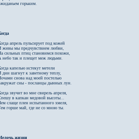
ожиданьем горьким.

Когда апрель пульсирует под кожей 

И живы мы предчувствием любви, 

На сильных птиц становимся похожи, 

А небо так и плещет меж людьми. 

Когда капелью истекут метели 

И дни шагнут к заветному теплу, 

Ночами снова над моей постелью 

Закружат сны - посланцы дынных лун. 

Когда звучит во мне свирель апреля, 

Спешу в капкан медовой высоты... 

Чем слаще плен испытанного хмеля, 

Тем горше май, где не со мною ты.
