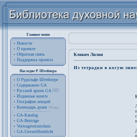
Главное меню
Новости
О проекте
Обратная связь
Кликич Лилия
Поддержка проекта
Из тетрадки в косую лин
Наследие Р. Штейнера
О Рудольфе Штейнере
Содержание GA
Русский архив GA
Изданные книги
География лекций
Л
Календарь души
19 нед.
GA-Katalog
с
GA-Beiträge
Vortragsverzeichnis
GA-Unveröffentlicht
и