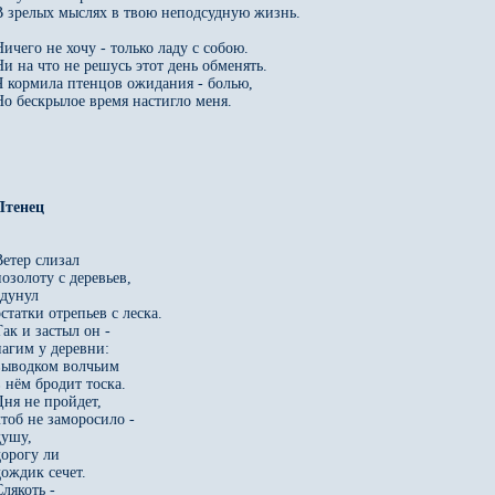
В зрелых мыслях в твою неподсудную жизнь. 

Ничего не хочу - только ладу с собою. 

Ни на что не решусь этот день обменять. 

Я кормила птенцов ожидания - болью, 

Но бескрылое время настигло меня. 

етер слизал 

озолоту с деревьев, 

дунул 

статки отрепьев с леска. 

ак и застыл он - 

нагим у деревни: 

выводком волчьим 

 нём бродит тоска. 

ня не пройдет, 

тоб не заморосило - 

ушу, 

орогу ли 

ождик сечет. 

лякоть - 
