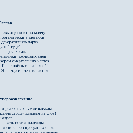
Слепок

вновь ограниченно молчу

и органически вплетаюсь

в декоративную парчу

ужой судьбы...

      едва касаясь

летаргики последних дней

узором омертвевших клеток..

 Ты... зовёшь меня "своей"..

 Я... скорее - чей-то слепок..

...и рядилась в чужие одежды,

мстила сердцу хламьём из слов!

 ждала

      хоть глоток надежды.

или снов... беспробудных снов.

оглашалась с судьбой, не переча, 
