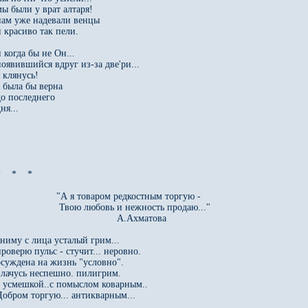
мы были у врат алтаря!

нам уже надевали венцы

 красиво так пели.

 когда бы не Он...

появившийся вдруг из-за две'ри...

 клянусь!

я была бы верна

о последнего 

ня...

    *    *

                     "А я товаром редкостным торгую - 

                      Твою любовь и нежность продаю..."

                                           А.Ахматова

сниму с лица усталый грим...

проверю пульс - стучит... неровно.

осуждена на жизнь "условно".

влачусь неспешно. пилигрим.

с усмешкой..с помыслом коварным..

Добром торгую... антикварным...
