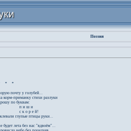
Поэзия
    *    *

ворую почту у голубей...

на корм-приманку стихи разлуки

крошу по буквам: 

                 п и ш и  

                 с к о р е й!

склевали глупые птицы руки...

е будет лета без нас "вдвоём"...

провисло небо без поцелуев...
