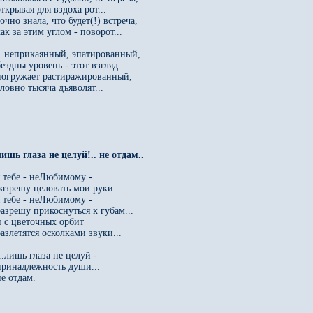
ткрывая для вздоха рот...

очно знала, что будет(!) встреча,

ак за этим углом - поворот...

...неприкаянный, эпатированный,

ездны уровень - этот взгляд..

погружает растиражированный,

ловно тысяча дъяволят...

я тебе - неЛюбимому -

разрешу целовать мои руки...

я тебе - неЛюбимому -

разрешу прикоснуться к губам...

и с цветочных орбит 

азлетятся осколками звуки...

..лишь глаза не целуй -

принадлежность души...

е отдам.
