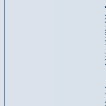
а
м
б
п
с
и
м
н