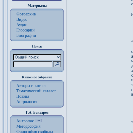
с
Материалы
 
Фотоархив
Видео
Аудио
Глоссарий
Биографии
*
Поиск
я
х
о
Книжное собрание
Авторы и книги
Тематический каталог
Поэзия
Астрология
Г.А. Бондарев
Антропос
*
Методософия
Философия cвободы