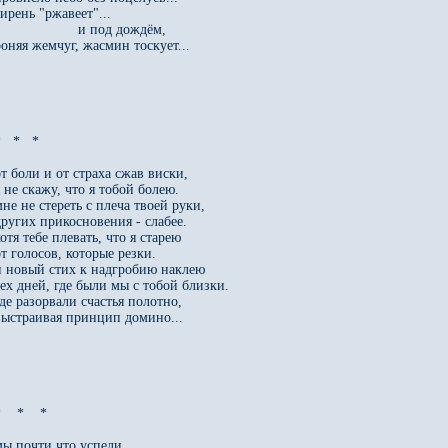
ирень "ржавеет"... 

                    и под дождём,

роняя жемчуг, жасмин тоскует...

   *   *

от боли и от страха сжав виски,

 не скажу, что я тобой болею.

мне не стереть с плеча твоей руки,

других прикосновения - слабее.

отя тебе плевать, что я старею

т голосов, которые резки.

и новый стих к надгробию наклею

тех дней, где были мы с тобой близки.

где разорвали счастья полотно,

выстраивая принцип домино...

    *    *

мы почти что успели...
