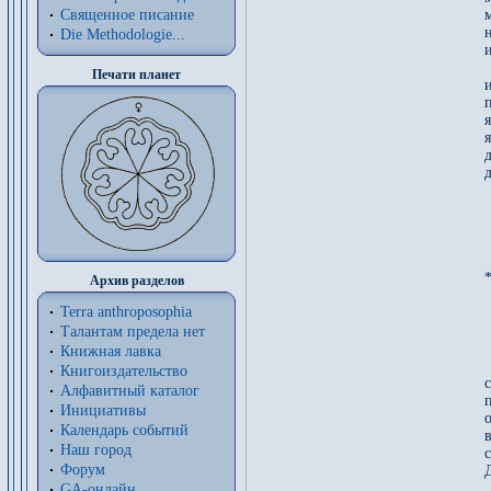
Священное писание
Die Methodologie...
и
Печати планет
и
я
д
д
*
Архив разделов
Terra anthroposophia
 
 
Талантам предела нет
 
Книжная лавка
Книгоиздательство
Алфавитный каталог
Инициативы
Календарь событий
Наш город
Форум
GA-онлайн