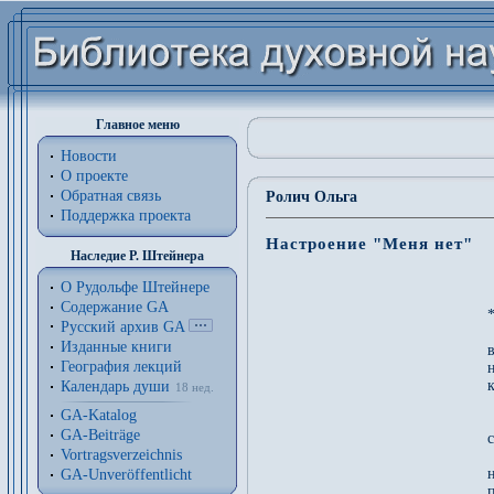
Главное меню
Новости
О проекте
Обратная связь
Ролич Ольга
Поддержка проекта
Настроение "Меня нет"
Наследие Р. Штейнера
О Рудольфе Штейнере
Содержание GA
*
Русский архив GA
Изданные книги
География лекций
Календарь души
18 нед.
 
GA-Katalog
 
GA-Beiträge
Vortragsverzeichnis
н
GA-Unveröffentlicht