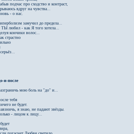
забыв подчас про сходство и контраст,

срываюсь вдруг на чувства...

новь - о нас.

гиперболизм замучил до предела...

 ТЫ любил - как Я того хотела...

целуя кончики волос...

ак страстно

ильно



серьёз...

разграничь мою боль на "до" и...

осле тебя

ичего не будет.

навзничь, я знаю, не падают звёзды.

олько - лицом к лицу...

будет 

ира,

если погаснет Любви светило...
