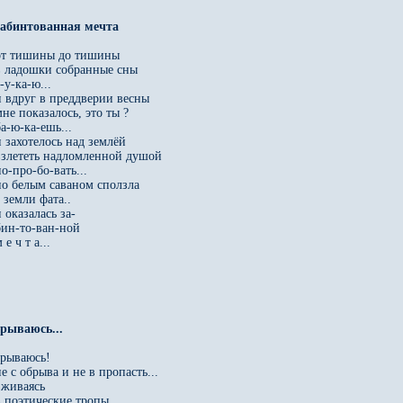
забинтованная мечта

от тишины до тишины

в ладошки собранные сны

-у-ка-ю...

и вдруг в преддверии весны

не показалось, это ты ?

а-ю-ка-ешь...

и захотелось над землёй

взлететь надломленной душой

о-про-бо-вать...

но белым саваном сползла

 земли фата..

 оказалась за-

бин-то-ван-ной

 е ч т а...

срываюсь...

срываюсь!

е с обрыва и не в пропасть...

вживаясь

в поэтические тропы,
