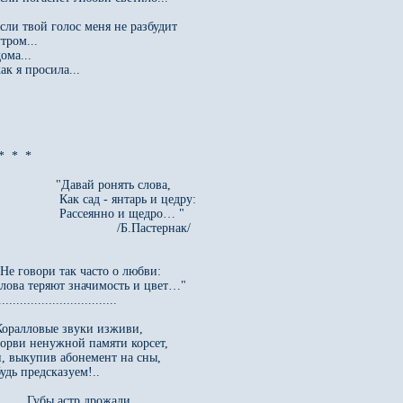
если твой голос меня не разбудит

тром...

ома...

ак я просила...

*  *  *

                "Давай ронять слова,

                 Как сад - янтарь и цедру: 

                 Рассеянно и щедро… "

                                 /Б.Пастернак/

"Не говори так часто о любви:

слова теряют значимость и цвет…"

.................................

Коралловые звуки изживи,

сорви ненужной памяти корсет,

и, выкупив абонемент на сны,

удь предсказуем!.. 

        Губы астр дрожали.
