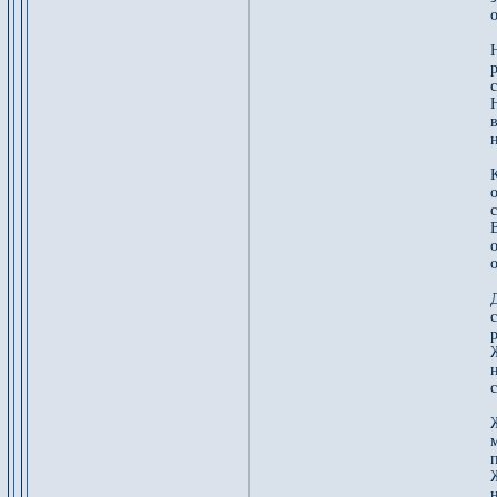
о
Н
р
с
Н
н
К
с
о
Д
р
Ж
с
Ж
Ж