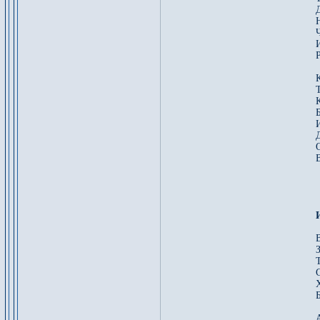
Д
И
Р
Т
Б
В
Х