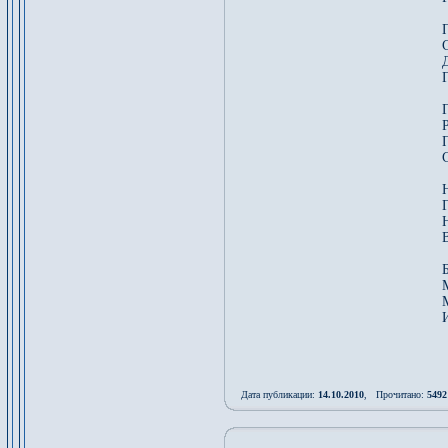
С
Г
П
С
Н
И
Дата публикации:
14.10.2010
, Прочитано:
5492