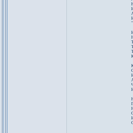
"
С
И
Г
С