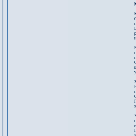
М
В
В
С
З
п
С
з
Х
Г