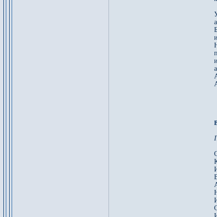
У
а
п
и
а
И