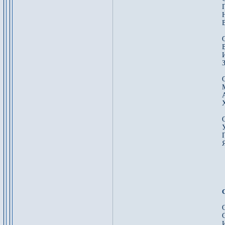
В
З
Я