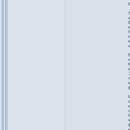
У
а
п
и
а
Э
т
и
ф
Я
м
ф
к