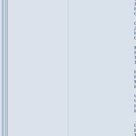
Я
З
И
И
Т