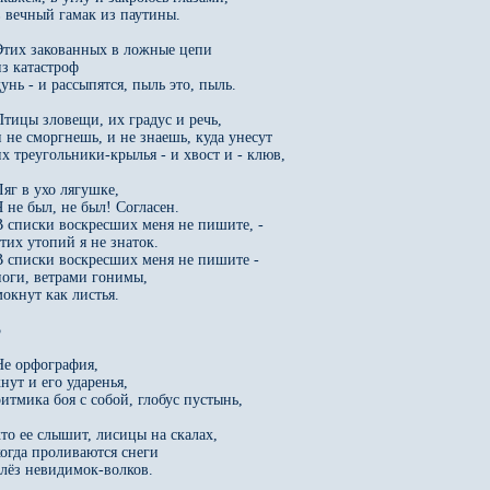
в вечный гамак из паутины.

Этих закованных в ложные цепи

з катастроф

унь - и рассыпятся, пыль это, пыль.

Птицы зловещи, их градус и речь,

и не сморгнешь, и не знаешь, куда унесут

их треугольники-крылья - и хвост и - клюв,

Ляг в ухо лягушке,

Я не был, не был! Согласен.

В списки воскресших меня не пишите, - 

этих утопий я не знаток.

В списки воскресших меня не пишите - 

ноги, ветрами гонимы,

мокнут как листья.



Не орфография,

нут и его ударенья,

ритмика боя с собой, глобус пустынь,

кто ее слышит, лисицы на скалах,

когда проливаются снеги

слёз невидимок-волков.
