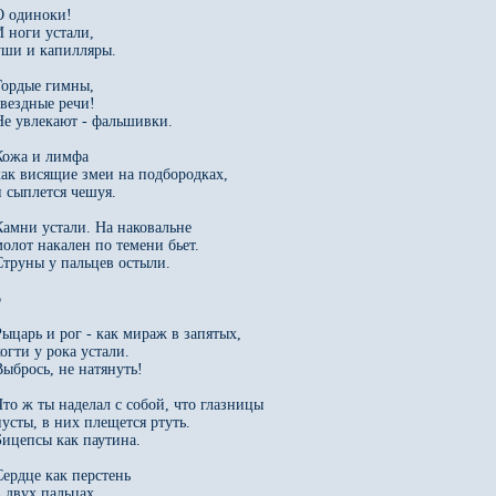
О одиноки!

И ноги устали,

уши и капилляры.

Гордые гимны,

звездные речи!

Не увлекают - фальшивки.

Кожа и лимфа

как висящие змеи на подбородках,

и сыплется чешуя.

Камни устали. На наковальне

молот накален по темени бьет.

Струны у пальцев остыли.



Рыцарь и рог - как мираж в запятых,

огти у рока устали.

Выбрось, не натянуть!

Что ж ты наделал с собой, что глазницы

пусты, в них плещется ртуть.

Бицепсы как паутина.

Сердце как перстень

 двух пальцах.
