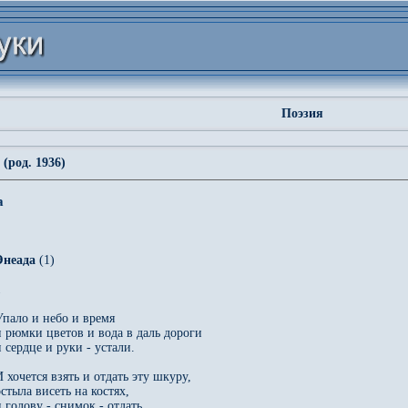
Поэзия
(род. 1936)
а
Энеада
 (1) 



Упало и небо и время

и рюмки цветов и вода в даль дороги

 сердце и руки - устали.

 хочется взять и отдать эту шкуру,

стыла висеть на костях,

 голову - снимок - отдать.
