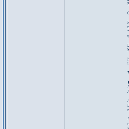
г
К
7