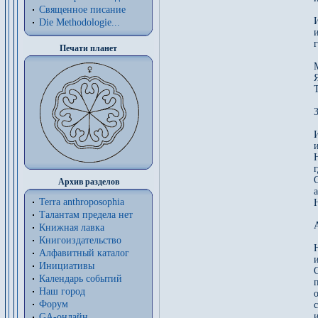
Священное писание
Die Methodologie...
Печати планет
3
Н
Архив разделов
Terra anthroposophia
Н
Талантам предела нет
Книжная лавка
Книгоиздательство
Алфавитный каталог
Инициативы
Календарь событий
Наш город
Форум
GA-онлайн