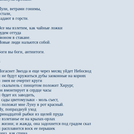
Пули, ветрами гонимы,

стали,

адают в горсти.

Все мы взлетим, как чайные ложки

удем оттуда

воном в стакане.

Новые люди нальются собой.

Боги вы боги, антиитоги.



Погаснет Звезда и еще через месяц уйдет Небосвод

и не будут кружиться дубы заоконные на корнях

и змея не очертит круги

и скальпель с пинцетом положит Хирург,

он вмонтирует в сердце часы

 будет их заводить,

а сады цветомузыки - моль съест,

и положат мне Луну в рот красный.

Ну, попразднуй уход

тринадцатой рыбки из щелей пруда

и взлетанье ее на крылах-орлах

к жизни; и жажда, она задохнется под градом скал

и расплавится воск ее перышек

низ, как спина.
