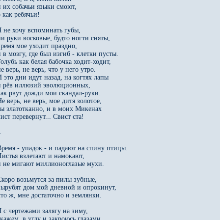
и их собачьи языки смоют,

 как ребячьи!

Я не хочу вспоминать губы,

ни руки восковые, будто ногти сняты,

время мое уходит праздно,

и в мозгу, где был изгиб - клетки пусты.

Голубь как белая бабочка ходит-ходит,

е верь, не верь, что у него утро.

И это дни идут назад, на когтях лапы

и рёв иллюзий эволюционных,

как рвут дожди мои скандал-руки.

е верь, не верь, мое дитя золотое,

ты златотканно, и в моих Микенах

ист перевернут... Свист ста!



Время - упадок - и падают на спину птицы.

Листья взлетают и намокают,

и не мигают миллионоглазые мухи.

Скоро возьмутся за пилы зубные,

вырубят дом мой дневной и опрокинут,

что ж, мне достаточно и землянки.

Я с чертежами залягу на зиму,

скажем, в углу и закроюсь глазами,
