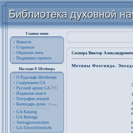
Главное меню
Новости
О проекте
Обратная связь
Соснора Виктор Александрович 
Поддержка проекта
Мотивы Феогнида. Энеад
Наследие Р. Штейнера
О Рудольфе Штейнере
Содержание GA
Русский архив GA
Изданные книги
1
География лекций
Календарь души
18 нед.
GA-Katalog
и
GA-Beiträge
Vortragsverzeichnis
И
о
GA-Unveröffentlicht
и