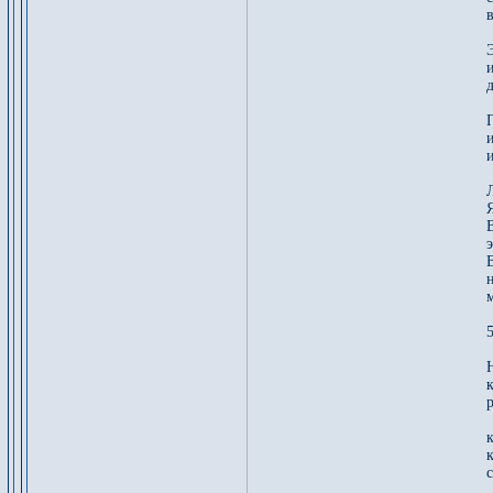
и
д
5
к