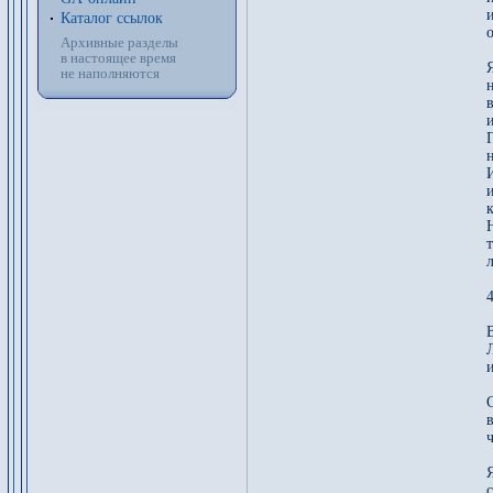
Каталог ссылок
о
Архивные разделы
в настоящее время
не наполняются
н
Н
л
4