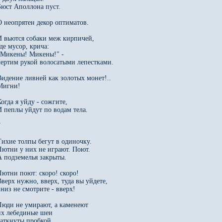
Бюст Аполлона пуст.

О неопрятен декор оптиматов.

И вьются собаки меж кирпичей,

де мусор, крича:

"Микены! Микены!" - 

чертим рукой волосатыми лепестками.

Видение ливней как золотых монет!..

Мигни!

огда я уйду - сожгите,

И пеплы уйдут по водам тела.



Тихие толпы бегут в одиночку.

Лютни у них не играют. Поют.

А подземелья закрыты.

Лютни поют: скоро! скоро!

Вверх нужно, вверх, туда вы уйдете,

вниз не смотрите - вверх!

Люди не умирают, а каменеют

их лебединые шеи

заткнуты пробкой.
