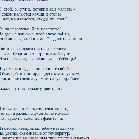
О, стой, о, ступи, потерпи еще малость -

и соком нальются хрящи и стопы,

, нет, не нальются, откуда их, соки?

Ты на перепутье. Я на перепутье?

Но где же дощечка, чтоб влево пойти,

чтоб вправо, чтоб прямо. Ты друг перепутал.

Светился квадратик окна и не светит.

Значит, бездомность при полной луне.

Меч перекован, его кузнецы - в бубенцы!

Друг меня предал - покончил с собой.

В будущей жизни друг друга мы не узнаем,

порознь не глядя друг мимо друга пройдем.

Скажут: у них перламутровы лица.



Птичка-тряпичка, клевательница ягод,

что ты играешь на флейте, не мелькая, - 

это играю на каменной флейте - я.

Я говорю, невидимка, тебе - невидимке,

ты, улетая, окаменеешь от температур,

и будут слушать подошвы твой хруст и смеяться.
