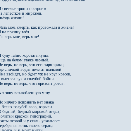
И светлые троны построим

из лепестков и миражей,

гнёзда жизни!

Мать моя, смерть, как провожала в жизнь!

Я не покину тебя.

Ты верь мне, верь мне!



И буду тайно коротать луны,

ища на белом этаже черный.

е верь, не верь, что есть заря зрима,

где спичкой водит делегат пыльной.

Она взойдет, но будет уж не круг красок,

а выстрел рук и голубой бойни.

е верь, не верь, что горизонт розов!

А я зову возлюбленную мглу.

Но ничего исправить нет знака

и белых голубей взор, взрывы.

О бедный, бедный мировой отдых,

политый краской типографий,

охоты псовой и у скал - ускользает

серебряная ветвь твоего сердца

и моего, и я, моих нитей
