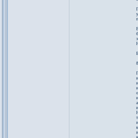
у
п
б
з
8
и
в