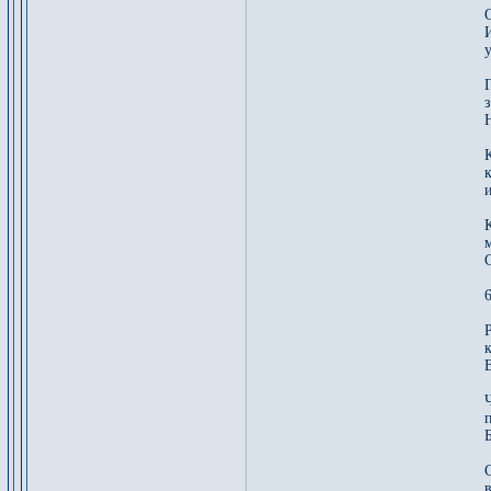
6
к
в