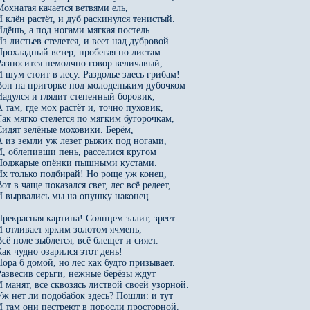
Мохнатая качается ветвями ель,

И клён растёт, и дуб раскинулся тенистый.

Идёшь, а под ногами мягкая постель

Из листьев стелется, и веет над дубровой

Прохладный ветер, пробегая по листам.

Разносится немолчно говор величавый,

И шум стоит в лесу. Раздолье здесь грибам!

Вон на пригорке под молоденьким дубочком

Надулся и глядит степенный боровик,

А там, где мох растёт и, точно пуховик,

Так мягко стелется по мягким бугорочкам,

Сидят зелёные моховики. Берём,

А из земли уж лезет рыжик под ногами,

И, облепивши пень, расселися кругом

Поджарые опёнки пышными кустами.

Их только подбирай! Но роще уж конец,

от в чаще показался свет, лес всё редеет,

И вырвались мы на опушку наконец.

Прекрасная картина! Солнцем залит, зреет

И отливает ярким золотом ячмень,

Всё поле зыблется, всё блещет и сияет.

Как чудно озарился этот день!

Пора б домой, но лес как будто призывает.

Развесив серьги, нежные берёзы ждут

И манят, все сквозясь листвой своей узорной.

Уж нет ли подобабок здесь? Пошли: и тут

И там они пестреют в поросли просторной.
