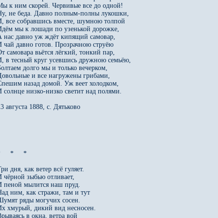
Мы к ним скорей. Червивые все до одной!

Ну, не беда. Давно полным-полны лукошки,

И, все собравшись вместе, шумною толпой

Идём мы к лошади по узенькой дорожке,

А нас давно уж ждёт кипящий самовар,

И чай давно готов. Прозрачною струёю

От самовара вьётся лёгкий, тонкий пар,

И, в тесный круг усевшись дружною семьёю,

Болтаем долго мы и только вечерком,

Довольные и все нагружены грибами,

Спешим назад домой. Уж веет холодком,

И солнце низко-низко светит над полями.

3 августа 1888, с. Дятьково

     *     *

ри дня, как ветер всё гуляет.

И чёрной зыбью отливает,

И пеной мылится наш пруд.

Над ним, как стражи, там и тут

Шумят ряды могучих сосен.

Их хмурый, дикий вид несносен.

Врываясь в окна, ветра вой
