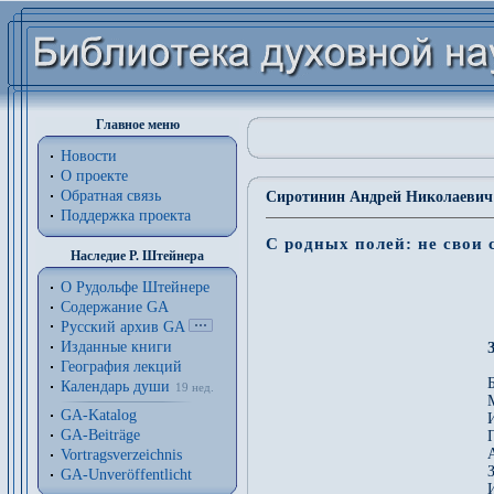
Главное меню
Новости
О проекте
Обратная связь
Сиротинин Андрей Николаевич 
Поддержка проекта
С родных полей: не свои 
Наследие Р. Штейнера
О Рудольфе Штейнере
Содержание GA
Русский архив GA
Изданные книги
География лекций
Календарь души
19 нед.
GA-Katalog
GA-Beiträge
Vortragsverzeichnis
GA-Unveröffentlicht