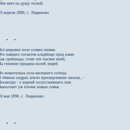
Мне веет на душу тоской.

29 апреля 1890, с. Людиново

     *     *

Всё широкое поле усеяно пнями.

Это павших гигантов кладбище пред нами.

Как гробницы, стоят эти тысячи пней,

На гниение преданы волей людей.

Но живительна сила весеннего солнца.

В тёмных недрах земли просверливши оконце, -

Посмотри - у корней полусгнившего пня

Выползает уж ёлочек новых семья.

10 мая 1890, с. Людиново

     *     *
