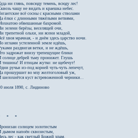
Куда ни глянь, повсюду темень, всюду лес!

Сквозь чащу не видать и краешка небес.

Гигантские всё сосны с красными стволами

Да ёлки с длинными тяжёлыми ветвями,

Мохнатою обвешанные бахромой.

Ни зелени берёзы, веселящей очи,

Ни трепетной ольхи, ни ясени младой,

Всё хвоя мрачная, - и днём здесь царство ночи.

По иглами устеленной земле идёшь,

Руками раздвигая ветки, и не ждёшь,

Что задрожат внизу трепещущие блики

И солнце дебрей тьму пронижет. Глушь

И тишина! И птицам жутко: не щебечут!

Одни ручьи из-под корней чуть-чуть лепечут,

Да прошуршит во мху желтоголовый уж,

И шелохнётся куст встревоженной черники...

10 июля 1890, с. Людиново

     *     *

Пронизан солнцем золотистым

И дымом напоён сквозистым,

Весь лес - как светлый Божий храм.
