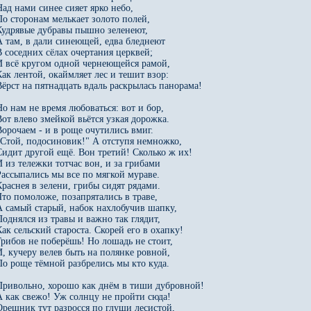
Над нами синее сияет ярко небо,

По сторонам мелькает золото полей,

Кудрявые дубравы пышно зеленеют,

А там, в дали синеющей, едва бледнеют

В соседних сёлах очертания церквей;

И всё кругом одной чернеющейся рамой,

Как лентой, окаймляет лес и тешит взор:

Вёрст на пятнадцать вдаль раскрылась панорама!

Но нам не время любоваться: вот и бор,

Вот влево змейкой вьётся узкая дорожка.

Ворочаем - и в роще очутились вмиг.

"Стой, подосиновик!" А отступя немножко,

Сидит другой ещё. Вон третий! Сколько ж их!

И из тележки тотчас вон, и за грибами

Рассыпались мы все по мягкой мураве.

Краснея в зелени, грибы сидят рядами.

Что помоложе, позапрятались в траве,

А самый старый, набок нахлобучив шапку,

Поднялся из травы и важно так глядит,

Как сельский староста. Скорей его в охапку!

Грибов не поберёшь! Но лошадь не стоит,

И, кучеру велев быть на полянке ровной,

По роще тёмной разбрелись мы кто куда.

Привольно, хорошо как днём в тиши дубровной!

А как свежо! Уж солнцу не пройти сюда!

Орешник тут разросся по глуши лесистой,
