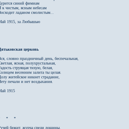
Курится синий фимиам

И к чистым, ясным небесам

Восходит ладаном смолистым...

Май 1915, за Любышью

Дятьковская церковь
Вся, словно праздничный день, беспечальная,

Светлая, ясная, полухрустальная,

Радость струящая тихую, белая,

Солнцем весенним залита ты целая.

Долу житейское никнет страдание,

Нету печали и нет воздыхания.

Май 1915

     *     *

Ручей бежит, журча среди лощины.
