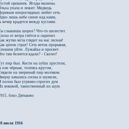
Густой орешник. Ягоды малины.

Ольха упала и лежит. Медведь

Деревьев непроглядных любит сеть.

Одно лишь небо синее над нами,

А вечер крадется между кустами.

Ты слышишь шорох? Что-то шелестит.

Сосна от ветра гнётся и скрипит.

Как жутко мгла глядит на нас лесная!

Как цепок страх! Сеть веток прорывая,

Спешим уйти. Лужайка и просвет.

Что там белеется вдали? - Скелет!

Тут пир был. Кости на зубах хрустели,

А ели чёрные, толпясь кругом,

Глядели на звериный пир молчком.

Вверху качались сосны и шумели,

И полон был угрюмо-строгих дум

Их вековой, таинственный их шум.

1915, близ Дятьково

18 июля 1916