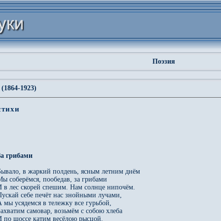
Поэзия
(1864-1923)
стихи
За грибами
Бывало, в жаркий полдень, ясным летним днём

Мы соберёмся, пообедав, за грибами

И в лес скорей спешим. Нам солнце нипочём.

Пускай себе печёт нас знойными лучами,

А мы усядемся в тележку все гурьбой,

Захватим самовар, возьмём с собою хлеба

И по шоссе катим весёлою рысцой.
